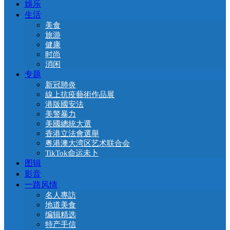
娛乐
生活
美食
旅游
健康
时尚
消闲
专题
新冠肺炎
線上抗疫藝術作品展
港版國安法
美警暴力
美國總統大選
香港立法會選舉
粤港澳大湾区艺术联合会
TikTok命运未卜
图辑
影音
一路风情
名人專訪
地道美食
编辑精选
特产手信