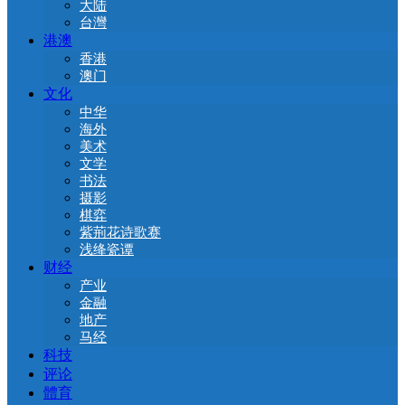
大陆
台灣
港澳
香港
澳门
文化
中华
海外
美术
文学
书法
摄影
棋弈
紫荊花诗歌赛
浅绛瓷谭
财经
产业
金融
地产
马经
科技
评论
體育