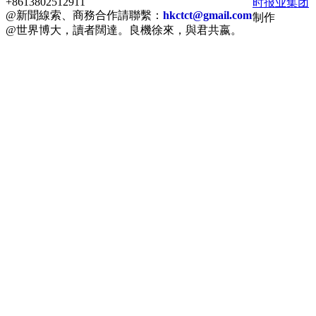
+8613802512911
时报业集团
@新聞線索、商務合作請聯繫：
hkctct@gmail.com
制作
@世界博大，讀者闊達。良機徐來，與君共嬴。