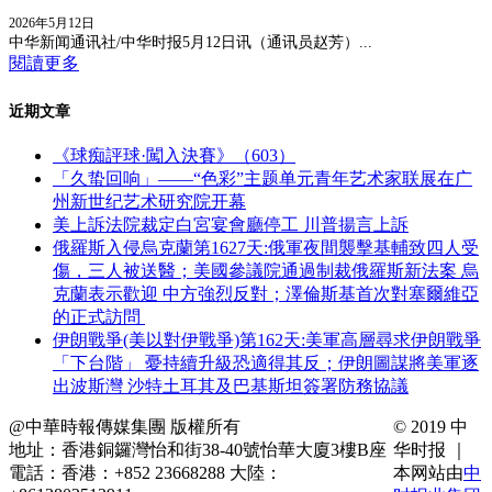
2026年5月12日
中华新闻通讯社/中华时报5月12日讯（通讯员赵芳）...
閱讀更多
近期文章
《球痴評球·闖入決賽》（603）
「久蛰回响」——“色彩”主题单元青年艺术家联展在广
州新世纪艺术研究院开幕
美上訴法院裁定白宮宴會廳停工 川普揚言上訴
俄羅斯入侵烏克蘭第1627天:俄軍夜間襲擊基輔致四人受
傷，三人被送醫；美國參議院通過制裁俄羅斯新法案 烏
克蘭表示歡迎 中方強烈反對；澤倫斯基首次對塞爾維亞
的正式訪問
伊朗戰爭(美以對伊戰爭)第162天:美軍高層尋求伊朗戰爭
「下台階」 憂持續升級恐適得其反；伊朗圖謀將美軍逐
出波斯灣 沙特土耳其及巴基斯坦簽署防務協議
@中華時報傳媒集團 版權所有
© 2019 中
地址：香港銅鑼灣怡和街38-40號怡華大廈3樓B座
华时报 ｜
電話：香港：+852 23668288 大陸：
本网站由
中