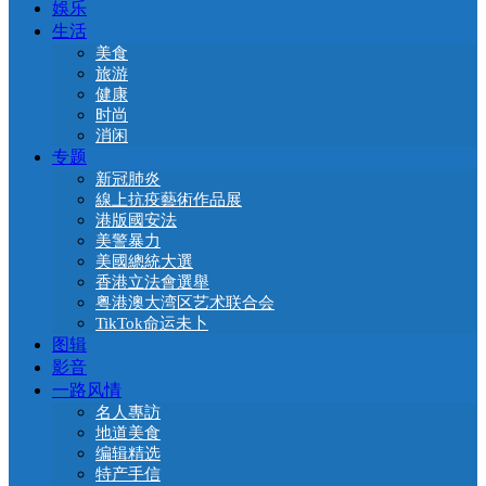
娛乐
生活
美食
旅游
健康
时尚
消闲
专题
新冠肺炎
線上抗疫藝術作品展
港版國安法
美警暴力
美國總統大選
香港立法會選舉
粤港澳大湾区艺术联合会
TikTok命运未卜
图辑
影音
一路风情
名人專訪
地道美食
编辑精选
特产手信