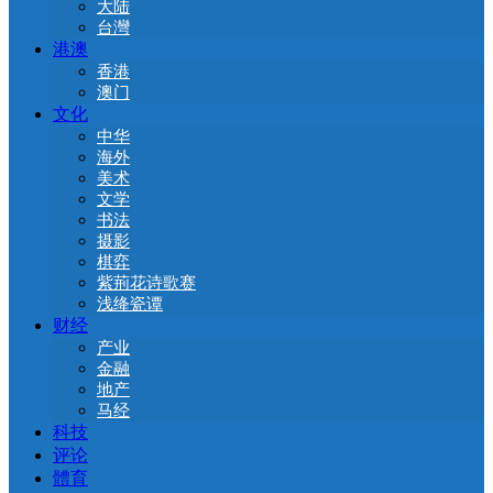
大陆
台灣
港澳
香港
澳门
文化
中华
海外
美术
文学
书法
摄影
棋弈
紫荊花诗歌赛
浅绛瓷谭
财经
产业
金融
地产
马经
科技
评论
體育