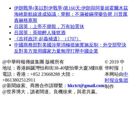
伊朗戰爭(美以對伊戰爭)第160天:伊朗與阿曼就霍爾木茲
海峽新航線達成協議；華郵：不滿被瞞彈藥告罄 川普厲
責赫格塞斯
吕国英：上帝不掷骰，万有始置休
吕国英：茶能醉人臻犹酒
《吉祥政評·起義補遺》（1707）
中國商務部對美國涉華消極措施實施反制；外交部堅決
反對美方濫用國家力量無理打壓中國企業
@中華時報傳媒集團 版權所有
© 2019 中
地址：香港銅鑼灣怡和街38-40號怡華大廈3樓B座
华时报 ｜
電話：香港：+852 23668288 大陸：
本网站由
中
+8613802512911
时报业集团
@新聞線索、商務合作請聯繫：
hkctct@gmail.com
制作
@世界博大，讀者闊達。良機徐來，與君共嬴。