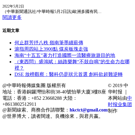
2022年5月2日
（中華新聞通訊社/中華時報5月2日訊)歐洲多國有民...
閱讀更多
近期文章
何止群芳抒八秩 嶺南筆墨續薪傳
滬指周四站上3900點 煤炭板塊走強
海南“十五五”著力打造國際一流醫療旅遊目的地
（東西問）盛鴻斌：絲路樂舞“不鼓自鳴”的生命力在哪
裡？
DSE 放榜觀察：醫科仍是狀元首選 創科欲超難逆轉
@中華時報傳媒集團 版權所有
© 2019 中
地址：香港銅鑼灣怡和街38-40號怡華大廈3樓B座
华时报 ｜
電話：香港：+852 23668288 大陸：
本网站由
中
+8613802512911
时报业集团
@新聞線索、商務合作請聯繫：
hkctct@gmail.com
制作
@世界博大，讀者闊達。良機徐來，與君共嬴。