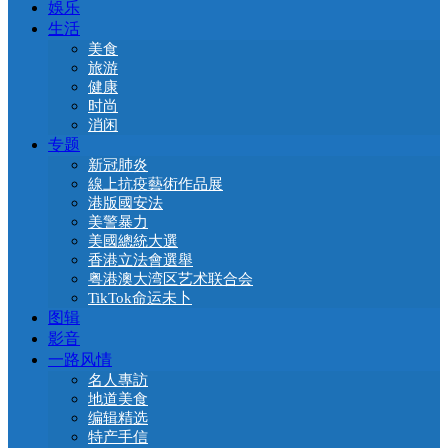
娛乐
生活
美食
旅游
健康
时尚
消闲
专题
新冠肺炎
線上抗疫藝術作品展
港版國安法
美警暴力
美國總統大選
香港立法會選舉
粤港澳大湾区艺术联合会
TikTok命运未卜
图辑
影音
一路风情
名人專訪
地道美食
编辑精选
特产手信