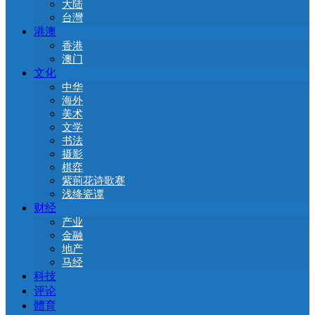
大陆
台灣
港澳
香港
澳门
文化
中华
海外
美术
文学
书法
摄影
棋弈
紫荊花诗歌赛
浅绛瓷谭
财经
产业
金融
地产
马经
科技
评论
體育