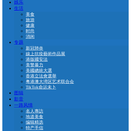
娛乐
生活
美食
旅游
健康
时尚
消闲
专题
新冠肺炎
線上抗疫藝術作品展
港版國安法
美警暴力
美國總統大選
香港立法會選舉
粤港澳大湾区艺术联合会
TikTok命运未卜
图辑
影音
一路风情
名人專訪
地道美食
编辑精选
特产手信