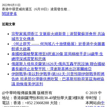
2022年6月11日
香港中環雲咸街週五（6月10日）凌晨發生槍...
閱讀更多
近期文章
宗聖家風潤香江 文脈薪火續新章｜港賢聚蘇浙會所 共論
城市文化傳承
《何止群芳 —— 何洵瑤八十放懷藝展》於香港中央圖書
館盛大啟幕
泰國校園槍擊案增至8死逾20傷 當局稱槍手是14歲學 生
總理深感震驚和悲痛
俄羅斯入侵烏克蘭第1626天:俄烏互轟平民設施 聯合國秘
書長籲停止攻擊平民；澤連斯基將出訪塞爾維亞
伊朗戰爭(美以對伊戰爭)第161天:川普預期伊朗戰爭即將
告終 坦承部分彈藥供應吃緊；巴基斯坦盼荷莫茲海峽協
議 助恢復美伊談判
@中華時報傳媒集團 版權所有
© 2019 中
地址：香港銅鑼灣怡和街38-40號怡華大廈3樓B座
华时报 ｜
電話：香港：+852 23668288 大陸：
本网站由
中