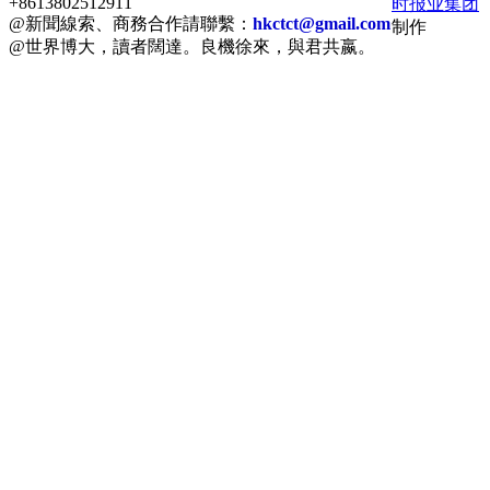
+8613802512911
时报业集团
@新聞線索、商務合作請聯繫：
hkctct@gmail.com
制作
@世界博大，讀者闊達。良機徐來，與君共嬴。