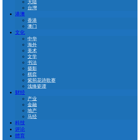
大陆
台灣
港澳
香港
澳门
文化
中华
海外
美术
文学
书法
摄影
棋弈
紫荊花诗歌赛
浅绛瓷谭
财经
产业
金融
地产
马经
科技
评论
體育