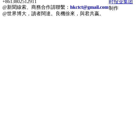
+8613802512911
时报业集团
@新聞線索、商務合作請聯繫：
hkctct@gmail.com
制作
@世界博大，讀者闊達。良機徐來，與君共嬴。