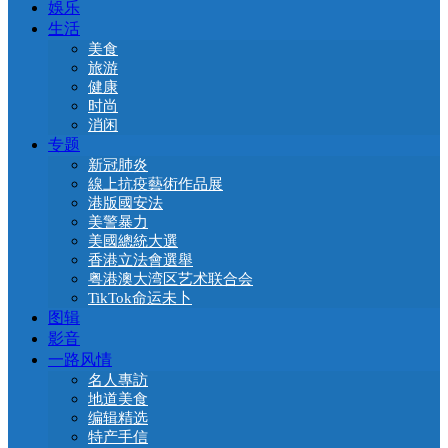
娛乐
生活
美食
旅游
健康
时尚
消闲
专题
新冠肺炎
線上抗疫藝術作品展
港版國安法
美警暴力
美國總統大選
香港立法會選舉
粤港澳大湾区艺术联合会
TikTok命运未卜
图辑
影音
一路风情
名人專訪
地道美食
编辑精选
特产手信