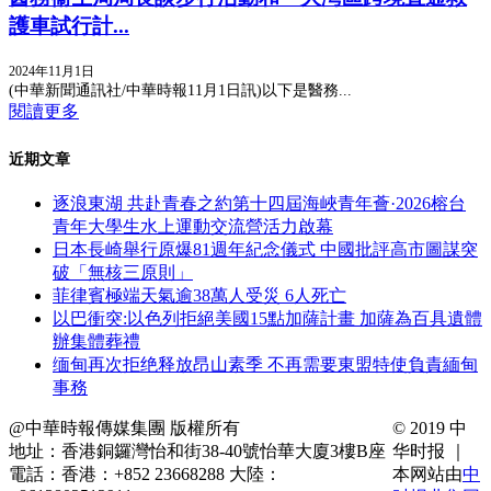
護車試行計...
2024年11月1日
(中華新聞通訊社/中華時報11月1日訊)以下是醫務...
閱讀更多
近期文章
逐浪東湖 共赴青春之約第十四屆海峽青年薈·2026榕台
青年大學生水上運動交流營活力啟幕
日本長崎舉行原爆81週年紀念儀式 中國批評高市圖謀突
破「無核三原則」
菲律賓極端天氣逾38萬人受災 6人死亡
以巴衝突:以色列拒絕美國15點加薩計畫 加薩為百具遺體
辦集體葬禮
缅甸再次拒绝释放昂山素季 不再需要東盟特使負責緬甸
事務
@中華時報傳媒集團 版權所有
© 2019 中
地址：香港銅鑼灣怡和街38-40號怡華大廈3樓B座
华时报 ｜
電話：香港：+852 23668288 大陸：
本网站由
中