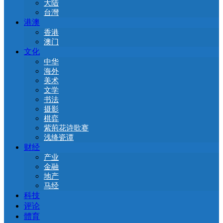
大陆
台灣
港澳
香港
澳门
文化
中华
海外
美术
文学
书法
摄影
棋弈
紫荊花诗歌赛
浅绛瓷谭
财经
产业
金融
地产
马经
科技
评论
體育