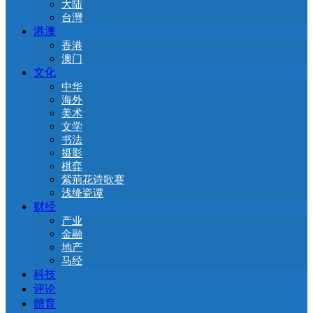
大陆
台灣
港澳
香港
澳门
文化
中华
海外
美术
文学
书法
摄影
棋弈
紫荊花诗歌赛
浅绛瓷谭
财经
产业
金融
地产
马经
科技
评论
體育