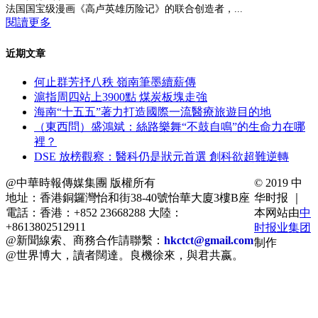
法国国宝级漫画《高卢英雄历险记》的联合创造者，...
閱讀更多
近期文章
何止群芳抒八秩 嶺南筆墨續薪傳
滬指周四站上3900點 煤炭板塊走強
海南“十五五”著力打造國際一流醫療旅遊目的地
（東西問）盛鴻斌：絲路樂舞“不鼓自鳴”的生命力在哪
裡？
DSE 放榜觀察：醫科仍是狀元首選 創科欲超難逆轉
@中華時報傳媒集團 版權所有
© 2019 中
地址：香港銅鑼灣怡和街38-40號怡華大廈3樓B座
华时报 ｜
電話：香港：+852 23668288 大陸：
本网站由
中
+8613802512911
时报业集团
@新聞線索、商務合作請聯繫：
hkctct@gmail.com
制作
@世界博大，讀者闊達。良機徐來，與君共嬴。