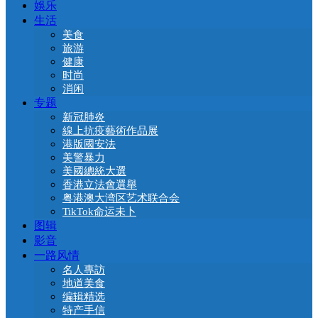
娛乐
生活
美食
旅游
健康
时尚
消闲
专题
新冠肺炎
線上抗疫藝術作品展
港版國安法
美警暴力
美國總統大選
香港立法會選舉
粤港澳大湾区艺术联合会
TikTok命运未卜
图辑
影音
一路风情
名人專訪
地道美食
编辑精选
特产手信