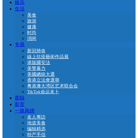
娛乐
生活
美食
旅游
健康
时尚
消闲
专题
新冠肺炎
線上抗疫藝術作品展
港版國安法
美警暴力
美國總統大選
香港立法會選舉
粤港澳大湾区艺术联合会
TikTok命运未卜
图辑
影音
一路风情
名人專訪
地道美食
编辑精选
特产手信