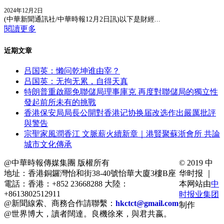
2024年12月2日
(中華新聞通訊社/中華時報12月2日訊)以下是財經...
閱讀更多
近期文章
吕国英：懒问乾坤谁由宰？
吕国英：无拘无累，自得天真
特朗普重啟罷免聯儲局理事庫克 再度對聯儲局的獨立性
發起前所未有的挑戰
香港保安局局長公開對香港记协换届改选作出嚴厲批評
與警告
宗聖家風潤香江 文脈薪火續新章｜港賢聚蘇浙會所 共論
城市文化傳承
@中華時報傳媒集團 版權所有
© 2019 中
地址：香港銅鑼灣怡和街38-40號怡華大廈3樓B座
华时报 ｜
電話：香港：+852 23668288 大陸：
本网站由
中
+8613802512911
时报业集团
@新聞線索、商務合作請聯繫：
hkctct@gmail.com
制作
@世界博大，讀者闊達。良機徐來，與君共嬴。