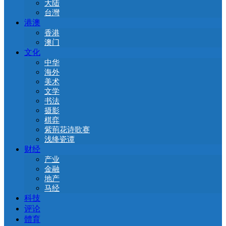
大陆
台灣
港澳
香港
澳门
文化
中华
海外
美术
文学
书法
摄影
棋弈
紫荊花诗歌赛
浅绛瓷谭
财经
产业
金融
地产
马经
科技
评论
體育