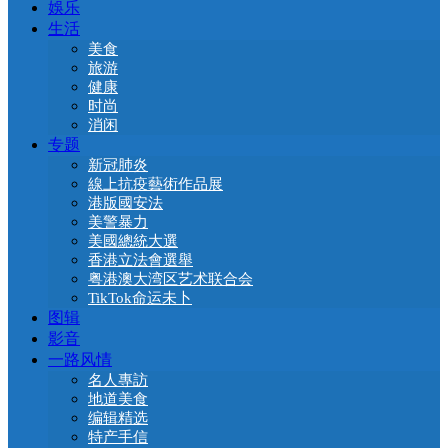
娛乐
生活
美食
旅游
健康
时尚
消闲
专题
新冠肺炎
線上抗疫藝術作品展
港版國安法
美警暴力
美國總統大選
香港立法會選舉
粤港澳大湾区艺术联合会
TikTok命运未卜
图辑
影音
一路风情
名人專訪
地道美食
编辑精选
特产手信