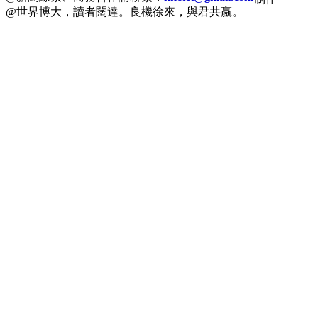
@世界博大，讀者闊達。良機徐來，與君共嬴。