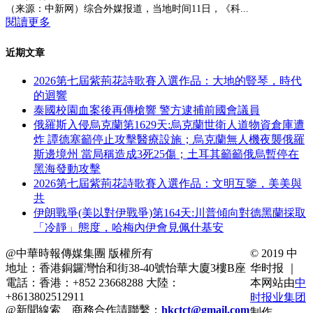
（来源：中新网）综合外媒报道，当地时间11日，《科...
閱讀更多
近期文章
2026第七屆紫荊花詩歌賽入選作品：大地的豎琴，時代
的迴響
泰國校園血案後再傳槍響 警方逮捕前國會議員
俄羅斯入侵烏克蘭第1629天:烏克蘭世衛人道物資倉庫遭
炸 譚德塞籲停止攻擊醫療設施；烏克蘭無人機夜襲俄羅
斯邊境州 當局稱造成3死25傷；土耳其籲籲俄烏暫停在
黑海發動攻擊
2026第七屆紫荊花詩歌賽入選作品：文明互鑒，美美與
共
伊朗戰爭(美以對伊戰爭)第164天:川普傾向對德黑蘭採取
「冷靜」態度，哈梅內伊會見佩什基安
@中華時報傳媒集團 版權所有
© 2019 中
地址：香港銅鑼灣怡和街38-40號怡華大廈3樓B座
华时报 ｜
電話：香港：+852 23668288 大陸：
本网站由
中
+8613802512911
时报业集团
@新聞線索、商務合作請聯繫：
hkctct@gmail.com
制作