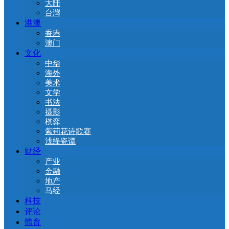
大陆
台灣
港澳
香港
澳门
文化
中华
海外
美术
文学
书法
摄影
棋弈
紫荊花诗歌赛
浅绛瓷谭
财经
产业
金融
地产
马经
科技
评论
體育