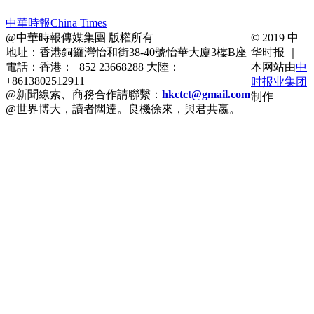
中華時報China Times
@中華時報傳媒集團 版權所有
© 2019 中
地址：香港銅鑼灣怡和街38-40號怡華大廈3樓B座
华时报 ｜
電話：香港：+852 23668288 大陸：
本网站由
中
+8613802512911
时报业集团
@新聞線索、商務合作請聯繫：
hkctct@gmail.com
制作
@世界博大，讀者闊達。良機徐來，與君共嬴。