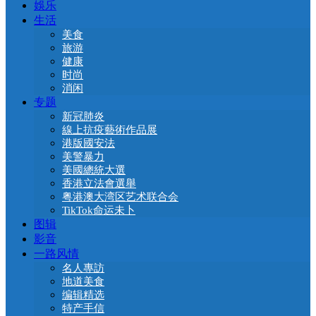
娛乐
生活
美食
旅游
健康
时尚
消闲
专题
新冠肺炎
線上抗疫藝術作品展
港版國安法
美警暴力
美國總統大選
香港立法會選舉
粤港澳大湾区艺术联合会
TikTok命运未卜
图辑
影音
一路风情
名人專訪
地道美食
编辑精选
特产手信