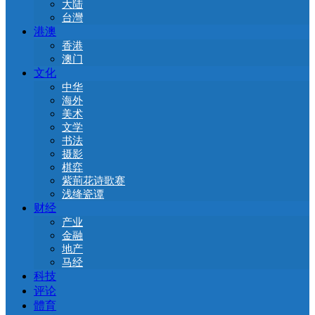
大陆
台灣
港澳
香港
澳门
文化
中华
海外
美术
文学
书法
摄影
棋弈
紫荊花诗歌赛
浅绛瓷谭
财经
产业
金融
地产
马经
科技
评论
體育