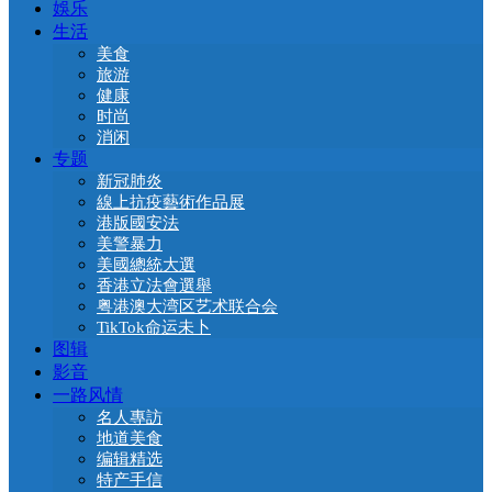
娛乐
生活
美食
旅游
健康
时尚
消闲
专题
新冠肺炎
線上抗疫藝術作品展
港版國安法
美警暴力
美國總統大選
香港立法會選舉
粤港澳大湾区艺术联合会
TikTok命运未卜
图辑
影音
一路风情
名人專訪
地道美食
编辑精选
特产手信