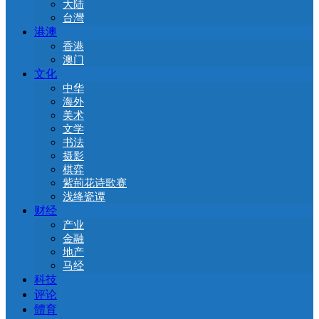
大陆
台灣
港澳
香港
澳门
文化
中华
海外
美术
文学
书法
摄影
棋弈
紫荊花诗歌赛
浅绛瓷谭
财经
产业
金融
地产
马经
科技
评论
體育