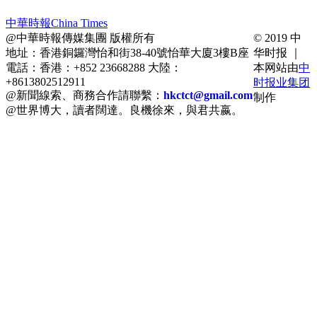
中華時報China Times
@中華時報傳媒集團 版權所有
© 2019 中
地址：香港銅鑼灣怡和街38-40號怡華大廈3樓B座
华时报 ｜
電話：香港：+852 23668288 大陸：
本网站由
中
+8613802512911
时报业集团
@新聞線索、商務合作請聯繫：
hkctct@gmail.com
制作
@世界博大，讀者闊達。良機徐來，與君共嬴。