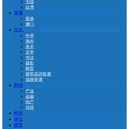
大陆
台灣
港澳
香港
澳门
文化
中华
海外
美术
文学
书法
摄影
棋弈
紫荊花诗歌赛
浅绛瓷谭
财经
产业
金融
地产
马经
科技
评论
體育