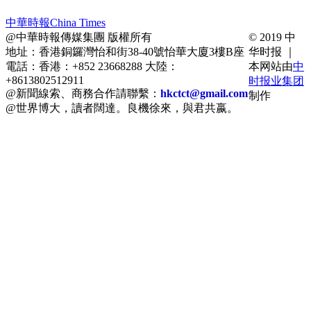
中華時報China Times
@中華時報傳媒集團 版權所有
© 2019 中
地址：香港銅鑼灣怡和街38-40號怡華大廈3樓B座
华时报 ｜
電話：香港：+852 23668288 大陸：
本网站由
中
+8613802512911
时报业集团
@新聞線索、商務合作請聯繫：
hkctct@gmail.com
制作
@世界博大，讀者闊達。良機徐來，與君共嬴。