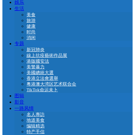
娛乐
生活
美食
旅游
健康
时尚
消闲
专题
新冠肺炎
線上抗疫藝術作品展
港版國安法
美警暴力
美國總統大選
香港立法會選舉
粤港澳大湾区艺术联合会
TikTok命运未卜
图辑
影音
一路风情
名人專訪
地道美食
编辑精选
特产手信