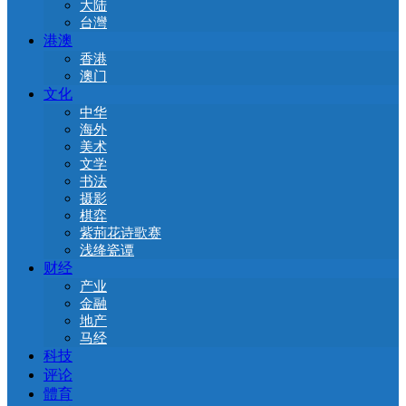
大陆
台灣
港澳
香港
澳门
文化
中华
海外
美术
文学
书法
摄影
棋弈
紫荊花诗歌赛
浅绛瓷谭
财经
产业
金融
地产
马经
科技
评论
體育