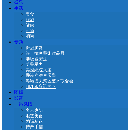
娛乐
生活
美食
旅游
健康
时尚
消闲
专题
新冠肺炎
線上抗疫藝術作品展
港版國安法
美警暴力
美國總統大選
香港立法會選舉
粤港澳大湾区艺术联合会
TikTok命运未卜
图辑
影音
一路风情
名人專訪
地道美食
编辑精选
特产手信