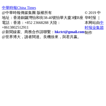
中華時報China Times
@中華時報傳媒集團 版權所有
© 2019 中
地址：香港銅鑼灣怡和街38-40號怡華大廈3樓B座
华时报 ｜
電話：香港：+852 23668288 大陸：
本网站由
中
+8613802512911
时报业集团
@新聞線索、商務合作請聯繫：
hkctct@gmail.com
制作
@世界博大，讀者闊達。良機徐來，與君共嬴。