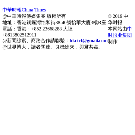
中華時報China Times
@中華時報傳媒集團 版權所有
© 2019 中
地址：香港銅鑼灣怡和街38-40號怡華大廈3樓B座
华时报 ｜
電話：香港：+852 23668288 大陸：
本网站由
中
+8613802512911
时报业集团
@新聞線索、商務合作請聯繫：
hkctct@gmail.com
制作
@世界博大，讀者闊達。良機徐來，與君共嬴。