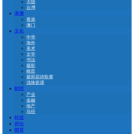
大陆
台灣
港澳
香港
澳门
文化
中华
海外
美术
文学
书法
摄影
棋弈
紫荊花诗歌赛
浅绛瓷谭
财经
产业
金融
地产
马经
科技
评论
體育