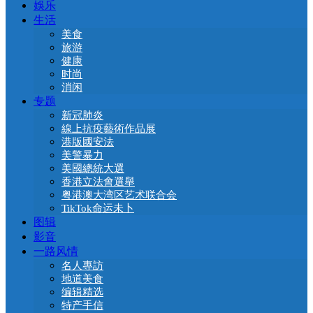
娛乐
生活
美食
旅游
健康
时尚
消闲
专题
新冠肺炎
線上抗疫藝術作品展
港版國安法
美警暴力
美國總統大選
香港立法會選舉
粤港澳大湾区艺术联合会
TikTok命运未卜
图辑
影音
一路风情
名人專訪
地道美食
编辑精选
特产手信