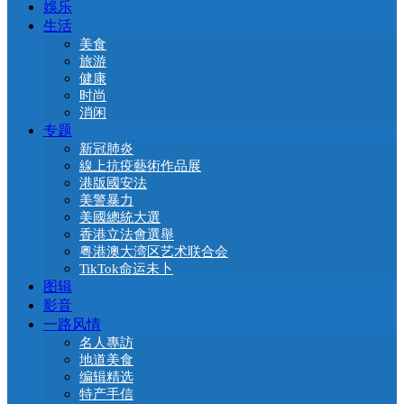
娛乐
生活
美食
旅游
健康
时尚
消闲
专题
新冠肺炎
線上抗疫藝術作品展
港版國安法
美警暴力
美國總統大選
香港立法會選舉
粤港澳大湾区艺术联合会
TikTok命运未卜
图辑
影音
一路风情
名人專訪
地道美食
编辑精选
特产手信