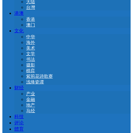
大陆
台灣
港澳
香港
澳门
文化
中华
海外
美术
文学
书法
摄影
棋弈
紫荊花诗歌赛
浅绛瓷谭
财经
产业
金融
地产
马经
科技
评论
體育