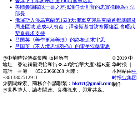
香港下半年將舉辦逾100項盛事活動
美國參議院以一票之差批准任命川普的忠實律師為司法
部長
俄羅斯入侵烏克蘭第1628天:俄軍空襲烏克蘭首都基輔及
周邊區域 造成4人喪命；澤倫斯基首訪塞爾維亞 會晤武
契奇尋求支持
吕国英《善作更须善臻》的终极追求审思
吕国英《不入境界慎强作》的审美涅槃审思
@中華時報傳媒集團 版權所有
© 2019 中
地址：香港銅鑼灣怡和街38-40號怡華大廈3樓B座
华时报 ｜
電話：香港：+852 23668288 大陸：
本网站由
中
+8613802512911
时报业集团
@新聞線索、商務合作請聯繫：
hkctct@gmail.com
制作
@世界博大，讀者闊達。良機徐來，與君共嬴。