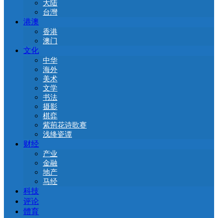
大陆
台灣
港澳
香港
澳门
文化
中华
海外
美术
文学
书法
摄影
棋弈
紫荊花诗歌赛
浅绛瓷谭
财经
产业
金融
地产
马经
科技
评论
體育