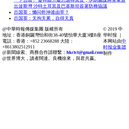
「下台階」 憂持續升級恐適得其反；伊朗圖謀將美軍逐
出波斯灣 沙特土耳其及巴基斯坦簽署防務協議
吕国英：懒问乾坤谁由宰？
吕国英：无拘无累，自得天真
@中華時報傳媒集團 版權所有
© 2019 中
地址：香港銅鑼灣怡和街38-40號怡華大廈3樓B座
华时报 ｜
電話：香港：+852 23668288 大陸：
本网站由
中
+8613802512911
时报业集团
@新聞線索、商務合作請聯繫：
hkctct@gmail.com
制作
@世界博大，讀者闊達。良機徐來，與君共嬴。