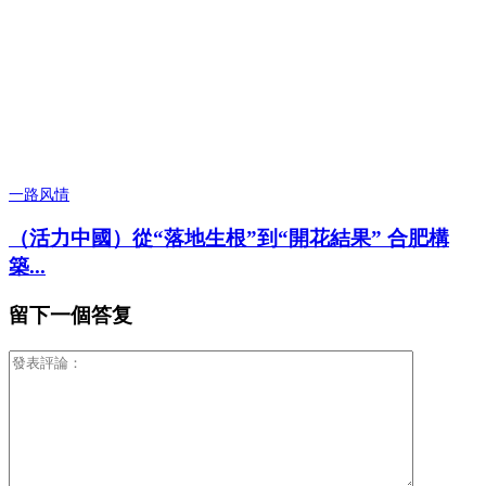
一路风情
（活力中國）從“落地生根”到“開花結果” 合肥構
築...
留下一個答复