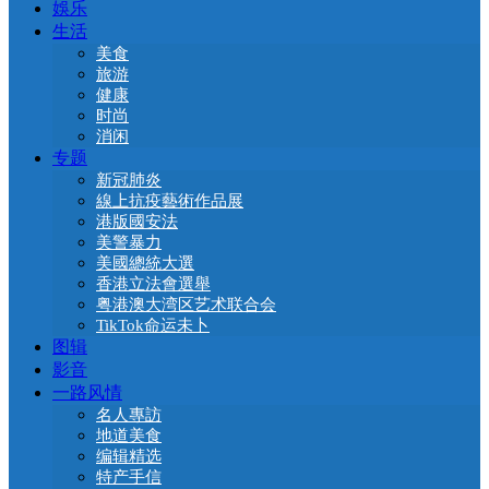
娛乐
生活
美食
旅游
健康
时尚
消闲
专题
新冠肺炎
線上抗疫藝術作品展
港版國安法
美警暴力
美國總統大選
香港立法會選舉
粤港澳大湾区艺术联合会
TikTok命运未卜
图辑
影音
一路风情
名人專訪
地道美食
编辑精选
特产手信