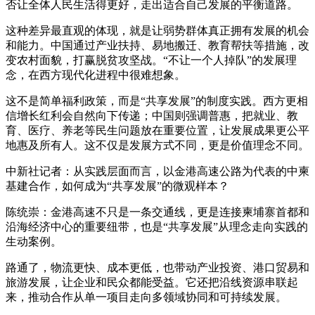
否让全体人民生活得更好，走出适合自己发展的平衡道路。
这种差异最直观的体现，就是让弱势群体真正拥有发展的机会
和能力。中国通过产业扶持、易地搬迁、教育帮扶等措施，改
变农村面貌，打赢脱贫攻坚战。“不让一个人掉队”的发展理
念，在西方现代化进程中很难想象。
这不是简单福利政策，而是“共享发展”的制度实践。西方更相
信增长红利会自然向下传递；中国则强调普惠，把就业、教
育、医疗、养老等民生问题放在重要位置，让发展成果更公平
地惠及所有人。这不仅是发展方式不同，更是价值理念不同。
中新社记者：从实践层面而言，以金港高速公路为代表的中柬
基建合作，如何成为“共享发展”的微观样本？
陈统崇：金港高速不只是一条交通线，更是连接柬埔寨首都和
沿海经济中心的重要纽带，也是“共享发展”从理念走向实践的
生动案例。
路通了，物流更快、成本更低，也带动产业投资、港口贸易和
旅游发展，让企业和民众都能受益。它还把沿线资源串联起
来，推动合作从单一项目走向多领域协同和可持续发展。