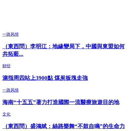
一路风情
（東西問）李明江：地緣變局下，中國與東盟如何
共拓藍...
财经
滬指周四站上3900點 煤炭板塊走強
一路风情
海南“十五五”著力打造國際一流醫療旅遊目的地
文化
（東西問）盛鴻斌：絲路樂舞“不鼓自鳴”的生命力