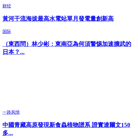
财经
黃河干流海拔最高水電站單月發電量創新高
国际
（東西問）林少彬：東南亞為何須警惕加速擴武的
日本？...
一路风情
中國青藏高原發現新食蟲植物譜系 證實達爾文150
多...