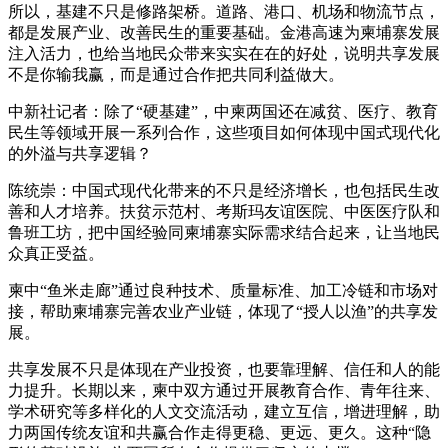
所以，基建不只是修路架桥。道路、港口、机场和物流节点，
都是发展产业、改善民生的重要基础。金港高速为柬埔寨发展
注入活力，也给当地民众带来实实在在的好处，说明共享发展
不是你输我赢，而是通过合作把共同利益做大。
中新社记者：除了“硬基建”，中柬两国还在减贫、医疗、教育
民生等领域开展一系列合作，这些项目如何体现中国式现代化
的外溢与共享逻辑？
陈统崇：中国式现代化带来的不只是经济增长，也包括民生改
善和人才培养。扶贫示范村、考斯玛友谊医院、中医医疗队和
鲁班工坊，把中国经验同柬埔寨实际需求结合起来，让当地民
众真正受益。
柬中“鱼米走廊”通过良种技术、质量标准、加工冷链和市场对
接，帮助柬埔寨完善农业产业链，体现了“授人以渔”的共享发
展。
共享发展不只是体现在产业投资，也要靠理解、信任和人的能
力提升。长期以来，柬中双方通过开展教育合作、青年往来、
学术研究等多样化的人文交流活动，建立互信，增进理解，助
力两国传统友谊和共赢合作走得更稳、更远、更久。这种“隐