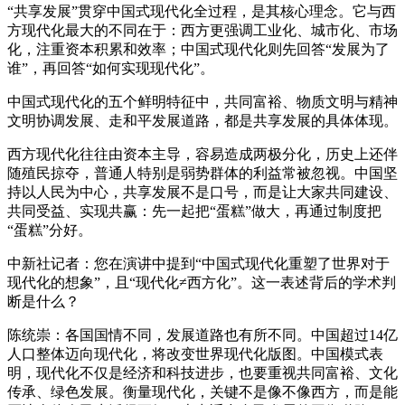
“共享发展”贯穿中国式现代化全过程，是其核心理念。它与西
方现代化最大的不同在于：西方更强调工业化、城市化、市场
化，注重资本积累和效率；中国式现代化则先回答“发展为了
谁”，再回答“如何实现现代化”。
中国式现代化的五个鲜明特征中，共同富裕、物质文明与精神
文明协调发展、走和平发展道路，都是共享发展的具体体现。
西方现代化往往由资本主导，容易造成两极分化，历史上还伴
随殖民掠夺，普通人特别是弱势群体的利益常被忽视。中国坚
持以人民为中心，共享发展不是口号，而是让大家共同建设、
共同受益、实现共赢：先一起把“蛋糕”做大，再通过制度把
“蛋糕”分好。
中新社记者：您在演讲中提到“中国式现代化重塑了世界对于
现代化的想象”，且“现代化≠西方化”。这一表述背后的学术判
断是什么？
陈统崇：各国国情不同，发展道路也有所不同。中国超过14亿
人口整体迈向现代化，将改变世界现代化版图。中国模式表
明，现代化不仅是经济和科技进步，也要重视共同富裕、文化
传承、绿色发展。衡量现代化，关键不是像不像西方，而是能