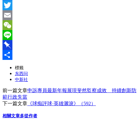
Facebook
Twitter
Email
WeChat
Line
Pinboard
分
標籤
东西问
享
中新社
前一篇文章
申訴專員最新年報展現斐然監察成效 持續創新防
範行政失當
下一篇文章
《球痴評球·英雄灑淚》（592）
相關文章
多從作者