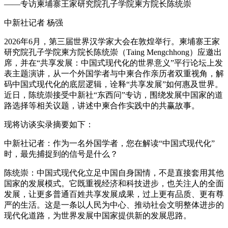
——专访柬埔寨王家研究院孔子学院柬方院长陈统崇
中新社记者 杨强
2026年6月，第三届世界汉学家大会在敦煌举行。柬埔寨王家
研究院孔子学院柬方院长陈统崇（Taing Mengchhong）应邀出
席，并在“共享发展：中国式现代化的世界意义”平行论坛上发
表主题演讲，从一个外国学者与中柬合作亲历者双重视角，解
码中国式现代化的底层逻辑，诠释“共享发展”如何惠及世界。
近日，陈统崇接受中新社“东西问”专访，围绕发展中国家的道
路选择等相关议题，讲述中柬合作实践中的共赢故事。
现将访谈实录摘要如下：
中新社记者：作为一名外国学者，您在解读“中国式现代化”
时，最先捕捉到的信号是什么？
陈统崇：中国式现代化立足中国自身国情，不是直接套用其他
国家的发展模式。它既重视经济和科技进步，也关注人的全面
发展，让更多普通百姓共享发展成果，过上更有品质、更有尊
严的生活。这是一条以人民为中心、推动社会文明整体进步的
现代化道路，为世界发展中国家提供新的发展思路。