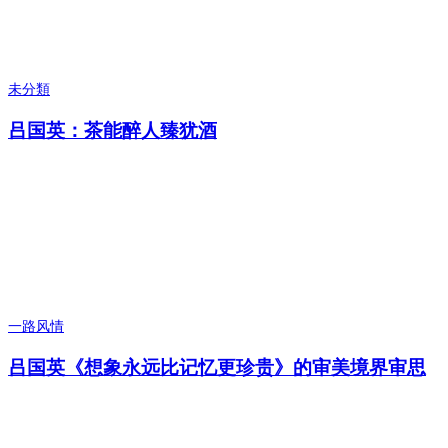
未分類
吕国英：茶能醉人臻犹酒
一路风情
吕国英《想象永远比记忆更珍贵》的审美境界审思