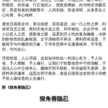
明善恶、持赤诚、行正道的人，便愈发稀缺。此句绝非消极悲
叹，而是智者的清醒警示：人间安稳、世道清明，从来贵在人
心向善、本心纯粹。
通览吕国英全诗，章法缜密，层层递进，由一己心性之辨，到
俗世百态之观，再到天地大道之思，环环相扣、步步升华。诗
人以哲人之思、观察者之眼，温柔剖开人性的复杂幽微，冷静
剖析俗世的乱象根源。文字清峻而不寒凉，犀利而有温度，于
极简字句中藏世间万象，于寻常思辨中见通透格局，字字恳
切，句句走心。
浮世喧嚣，人心浮躁，这首短诗恰似一剂清心良方，予人自
省、予人警醒、予人修行。让我们于纷繁俗世中守得清醒，于
混沌人心中立得本心。藏锋芒而不阴私，怀赤诚而不愚莽，弃
骄矜而存谦卑，远恶念而守善良，便是吕国英这首哲理小诗赠
予世人最珍贵的人生修行。
附《狠角善隐忍》
狠角善隐忍