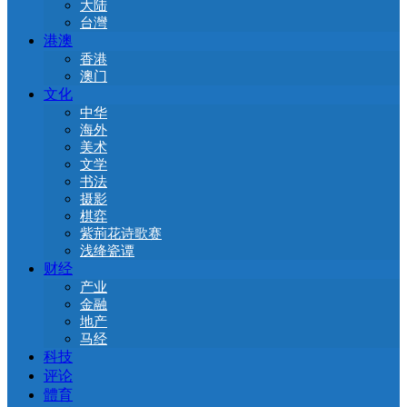
大陆
台灣
港澳
香港
澳门
文化
中华
海外
美术
文学
书法
摄影
棋弈
紫荊花诗歌赛
浅绛瓷谭
财经
产业
金融
地产
马经
科技
评论
體育