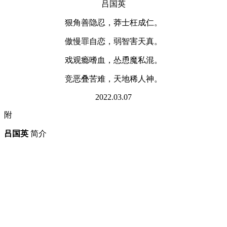
吕国英
狠角善隐忍，莽士枉成仁。
傲慢罪自恋，弱智害天真。
戏观瘾嗜血，怂恿魔私混。
竞恶叠苦难，天地稀人神。
2022.03.07
附
吕国英
简介