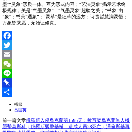
墨”“灵象”形质一体、互为形式内容；“艺法灵象”揭示艺术终
极规律；美是“气墨灵象”；“气墨灵象”超验之美；“书象”由
“象”；书美“通象”；“灵草”是狂草的远方；诗贵哲慧润灵悟；
万象皆乘愿，无始证修真。
Facebook
Twitter
Email
WeChat
Line
Pinboard
分
標籤
吕国英
享
前一篇文章
俄羅斯入侵烏克蘭第1595天：數百架烏克蘭無人機
襲擊莫斯科；俄羅斯襲擊基輔，造成人員28死亡；澤倫斯基再