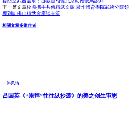
提防空武器需求；挪威首相促北京助推俄烏談判
下一篇文章
校協攜手共傳精武文脈 廣州體育學院武術分院領
導到訪佛山精武會座談交流
相關文章
多從作者
一路风情
吕国英《“崇拜”往往纵抄袭》的美之创生审思