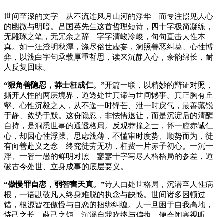
世间至深的文字，从不流连风月山河的浮华，而专注照见人心
的幽微与明暗。吕国英先生这首哲理短诗，四十字极简凝练，
无雕琢之笔，无冗余之辞，字字清峻冷峻，句句直击人性本
真。如一汪澄明秋潭，涤尽俗世虚妄，洞照善恶纠葛、心性博
弈，以浅白字句承载厚重哲思，读来沉静入心，余韵绵长，耐
人反复回味。
“狠角善隐忍，莽士枉成仁。”
开篇一联，以精妙的辩证对照，
撕开人性的两层境界，道透处世真谛与世间憾事。真正胸有丘
壑、心性沉毅之人，从不逞一时锋芒、泄一时戾气，最善藏锐
于静、敛势于默。这份隐忍，非怯懦退让，而是沉淀后的清醒
自持，是洞悉世事的通透格局。反观莽撞之士，怀一腔赤诚仁
心，却因心性浮躁、思虑浅薄，不懂审时度势、顺势而为，徒
有向善赴义之念，终究徒劳无功，枉费一片赤子初心。一沉一
浮、一智一愚的鲜明对照，寥寥十字写尽人格格局的参差，道
破古今处世、立身成事的底层要义。
“傲慢罪自恋，弱智害天真。”
诗人由处世格局，沉潜至人性病
根，一语勘破凡人终身难脱的执念与缺憾。世间诸多困顿过
错，根源皆在傲慢与自恋的捆绑纠缠。人一旦困于自我高地，
恃己之长、蔽己之短，沉溺自我吹捧与偏执，便会闭塞视听、