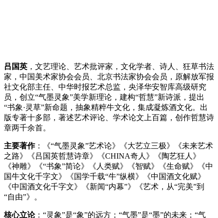
吕国英
，文艺理论、艺术批评家，文化学者、诗人、狂草书法
家，中国美术家协会会员、北京书法家协会会员，原解放军报
社文化部主任、中华时报艺术总监，央泽华安智库高级研究
员，创立“气墨灵象”美学新理论，建构“哲慧”新诗派，提出
“书象·灵草”新命题，抽象精粹牛文化，集成凝炼酒文化。出
版专著十多部，著述艺术评论、学术论文上百篇，创作哲慧诗
章两千余首。
主要著作
：《“气墨灵象”艺术论》《大艺立三极》《未来艺术
之路》《吕国英哲慧诗章》《CHINA奇人》《陶艺狂人》
《神雕》《“书象”简论》《人类赋》《智赋》《生命赋》《中
国牛文化千字文》《国学千载“牛”纵横》《中国酒文化赋》
《中国酒文化千字文》《新闻“内幕”》《艺术，从“完美”到
“自由”》。
核心立论
：“灵象”是“象”的远方；“气墨”是“墨”的未来；“气