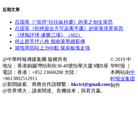
近期文章
吕国英《“崇拜”往往纵抄袭》的美之创生审思
吕国英《拒绝迎合方可远离平庸》的审美境界审思
《球痴評球·連勝三場》（602）
何止群芳抒八秩 嶺南筆墨續薪傳
滬指周四站上3900點 煤炭板塊走強
@中華時報傳媒集團 版權所有
© 2019 中
地址：香港銅鑼灣怡和街38-40號怡華大廈3樓B座
华时报 ｜
電話：香港：+852 23668288 大陸：
本网站由
中
+8613802512911
时报业集团
@新聞線索、商務合作請聯繫：
hkctct@gmail.com
制作
@世界博大，讀者闊達。良機徐來，與君共嬴。