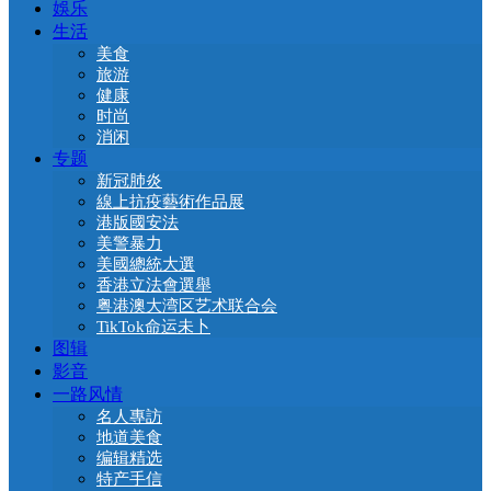
娛乐
生活
美食
旅游
健康
时尚
消闲
专题
新冠肺炎
線上抗疫藝術作品展
港版國安法
美警暴力
美國總統大選
香港立法會選舉
粤港澳大湾区艺术联合会
TikTok命运未卜
图辑
影音
一路风情
名人專訪
地道美食
编辑精选
特产手信