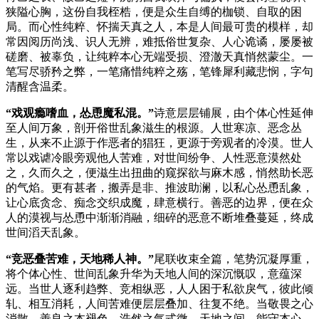
狭隘心胸，这份自我桎梏，便是众生自缚的枷锁、自取的困
局。而心性纯粹、怀揣天真之人，本是人间最可贵的模样，却
常因阅历尚浅、识人无辨，难抵俗世复杂、人心诡谲，屡屡被
磋磨、被辜负，让纯粹本心无端受损、澄澈天真悄然蒙尘。一
笔写尽骄矜之弊，一笔痛惜纯粹之殇，笔锋犀利藏悲悯，字句
清醒含温柔。
“戏观瘾嗜血，怂恿魔私混。”
诗意层层铺展，由个体心性延伸
至人间万象，剖开俗世乱象滋生的根源。人世寒凉、恶念丛
生，从来不止源于作恶者的猖狂，更源于旁观者的冷漠。世人
常以戏谑冷眼旁观他人苦难，对世间纷争、人性恶意漠然处
之，久而久之，便滋生出扭曲的窥探欲与麻木感，悄然助长恶
的气焰。更有甚者，搬弄是非、推波助澜，以私心怂恿乱象，
让心底贪念、痴念交织成魔，肆意横行。善恶的边界，便在众
人的漠视与怂恿中渐渐消融，细碎的恶意不断堆叠蔓延，终成
世间滔天乱象。
“竞恶叠苦难，天地稀人神。”
尾联收束全篇，笔势沉凝厚重，
将个体心性、世间乱象升华为天地人间的深沉慨叹，意蕴深
远。当世人逐利趋弊、竞相纵恶，人人困于私欲戾气，彼此倾
轧、相互消耗，人间苦难便层层叠加、往复不绝。当敬畏之心
消散、善良之本褪色、浩然之气式微，天地之间，能守本心、