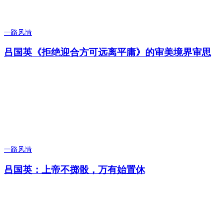
一路风情
吕国英《拒绝迎合方可远离平庸》的审美境界审思
一路风情
吕国英：上帝不掷骰，万有始置休