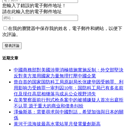
您輸入了錯誤的電子郵件地址！
請在此輸入您的電子郵件地址
在我的瀏覽器中保存我的姓名，電子郵件和網站，以便下
次評論。
近期文章
中國商務部對美國涉華消極措施實施反制；外交部堅決
反對美方濫用國家力量無理打壓中國企業
曾自首的国家国防科工局原副局长张建华因受贿罪、利
用影响力受贿罪一审判囚10年；国防科工局已有多名前
任及现任高层相继落马或从公众视野消失
在美警察面前行刑式枪杀案中的被捕嫌疑人首次出庭拒
不认罪 源于重大的商业和债务纠纷
澤倫斯基：需要尋求與中國對話，希望加強與日本的關
係
黃河干流海拔最高水電站單月發電量創新高