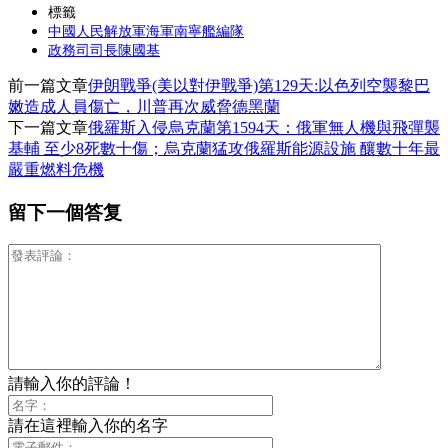
分
標籤
中國人民解放軍海軍南寧艦編隊
享
政務司司長陳國基
前一篇文章
伊朗戰爭(美以對伊戰爭)第129天:以色列空襲黎巴
嫩造成人員傷亡，川普再次威脅德黑蘭
下一篇文章
俄羅斯入侵烏克蘭第1594天：俄軍無人機與飛彈襲
基輔 至少8死數十傷；烏克蘭猛攻俄羅斯能源設施 釀數十年最
嚴重燃料危機
留下一個答复
請輸入你的評論！
請在這裡輸入你的名字