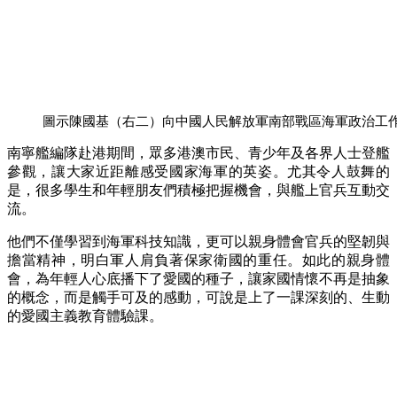
圖示陳國基（右二）向中國人民解放軍南部戰區海軍政治工
南寧艦編隊赴港期間，眾多港澳市民、青少年及各界人士登艦
參觀，讓大家近距離感受國家海軍的英姿。尤其令人鼓舞的
是，很多學生和年輕朋友們積極把握機會，與艦上官兵互動交
流。
他們不僅學習到海軍科技知識，更可以親身體會官兵的堅韌與
擔當精神，明白軍人肩負著保家衛國的重任。如此的親身體
會，為年輕人心底播下了愛國的種子，讓家國情懷不再是抽象
的概念，而是觸手可及的感動，可說是上了一課深刻的、生動
的愛國主義教育體驗課。