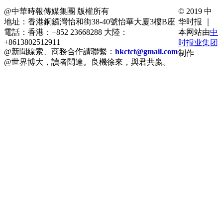
@中華時報傳媒集團 版權所有
© 2019 中
地址：香港銅鑼灣怡和街38-40號怡華大廈3樓B座
华时报 ｜
電話：香港：+852 23668288 大陸：
本网站由
中
+8613802512911
时报业集团
@新聞線索、商務合作請聯繫：
hkctct@gmail.com
制作
@世界博大，讀者闊達。良機徐來，與君共嬴。