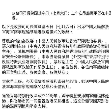
政務司司長陳國基今日（七月六日）上午在昂船洲軍營在中
辭。
以下是政務司司長陳國基今日（七月六日）出席中國人民解放
軍海軍南寧艦編隊離港歡送儀式的致辭：
尊敬的賴如鑫政委（中國人民解放軍駐香港部隊政治委員）、
羅永綱副主任（中央人民政府駐香港特別行政區聯絡辦公室副
主任）、陳楓副署長（中央人民政府駐香港特別行政區維護國
家安全公署副署長）、李永勝副特派員（外交部駐香港特別行
政區特派員公署副特派員）、嚴烈副主任（中國人民解放軍南
部戰區海軍政治工作部副主任）、各位首長、各位南寧艦編隊
的軍官和士兵、各位嘉賓、各位朋友：
大家早上好。今天我懷着感激和崇敬的心情，歡送中國人民解
放軍海軍南寧艦編隊的領導和全體官兵。
適逢香港特別行政區成立29周年，國家特意安排南寧艦編隊赴
港，與香港市民一同慶祝香港回歸祖國，這充分體現國家對香
港的深厚關懷和堅定支持。