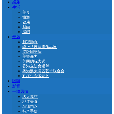
娛乐
生活
美食
旅游
健康
时尚
消闲
专题
新冠肺炎
線上抗疫藝術作品展
港版國安法
美警暴力
美國總統大選
香港立法會選舉
粤港澳大湾区艺术联合会
TikTok命运未卜
图辑
影音
一路风情
名人專訪
地道美食
编辑精选
特产手信