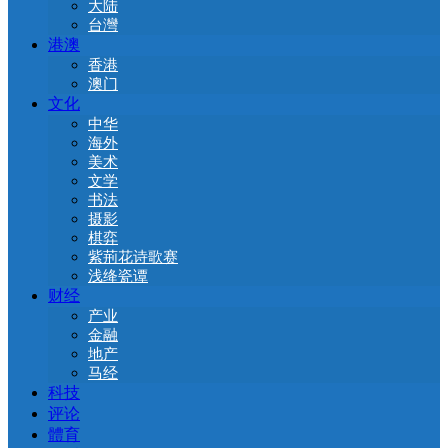
大陆
台灣
港澳
香港
澳门
文化
中华
海外
美术
文学
书法
摄影
棋弈
紫荊花诗歌赛
浅绛瓷谭
财经
产业
金融
地产
马经
科技
评论
體育