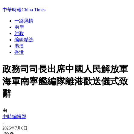
中華時報China Times
一路风情
兩岸
时政
编辑精选
港澳
香港
政務司司長出席中國人民解放軍
海軍南寧艦編隊離港歡送儀式致
辭
由
中時編輯部
-
2026年7月6日
26886