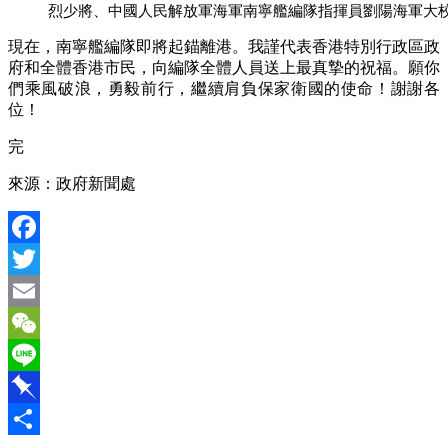
烈少將、中國人民解放軍海軍南寧艦編隊指揮員劉陽海軍大
現在，南寧艦編隊即將起錨離港。我謹代表香港特別行政區政
府和全體香港市民，向編隊全體人員送上最真摯的祝福。願你
們乘風破浪，勇毅前行，繼續肩負保家衛國的使命！謝謝各
位！
完
來源：政府新聞處
Facebook
Twitter
Email
WeChat
Line
Pinboard