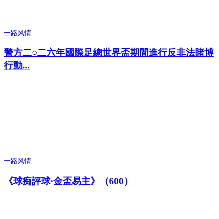
一路风情
警方二○二六年國際足總世界盃期間進行反非法賭博
行動...
一路风情
《球痴評球·金盃易主》（600）