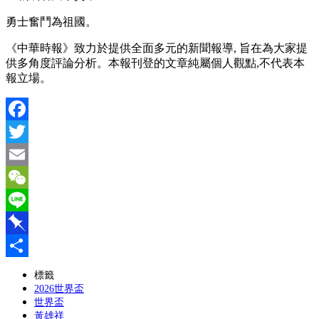
勇士奮鬥為祖國。
《中華時報》致力於提供全面多元的新聞報導, 旨在為大家提
供多角度評論分析。本報刊登的文章純屬個人觀點,不代表本
報立場。
Facebook
Twitter
Email
WeChat
Line
Pinboard
分
標籤
2026世界盃
享
世界盃
黃雄祥