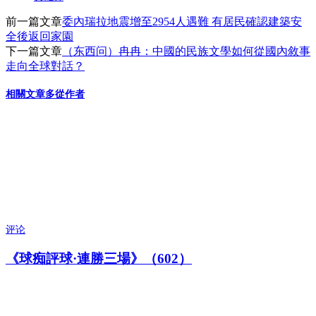
前一篇文章
委內瑞拉地震增至2954人遇難 有居民確認建築安
全後返回家園
下一篇文章
（东西问）冉冉：中國的民族文學如何從國內敘事
走向全球對話？
相關文章
多從作者
评论
《球痴評球·連勝三場》（602）