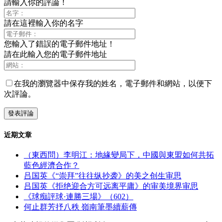
請輸入你的評論！
請在這裡輸入你的名字
您輸入了錯誤的電子郵件地址！
請在此輸入您的電子郵件地址
在我的瀏覽器中保存我的姓名，電子郵件和網站，以便下
次評論。
近期文章
（東西問）李明江：地緣變局下，中國與東盟如何共拓
藍色經濟合作？
吕国英《“崇拜”往往纵抄袭》的美之创生审思
吕国英《拒绝迎合方可远离平庸》的审美境界审思
《球痴評球·連勝三場》（602）
何止群芳抒八秩 嶺南筆墨續薪傳