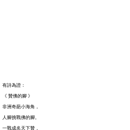
有詩為證：
《 贊佛的腳 》
非洲奇葩小海角，
人腳挑戰佛的腳。
一戰成名天下贊，