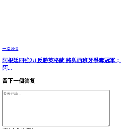
一路风情
阿根廷四強2:1反勝英格蘭 將與西班牙爭奪冠軍；
阿...
留下一個答复