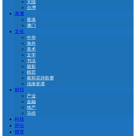
大陆
台灣
港澳
香港
澳门
文化
中华
海外
美术
文学
书法
摄影
棋弈
紫荊花诗歌赛
浅绛瓷谭
财经
产业
金融
地产
马经
科技
评论
體育