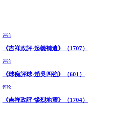
评论
《吉祥政評·起義補遺》（1707）
评论
《球痴評球·趙吳四強》（601）
评论
《吉祥政評·慘烈地震》（1704）