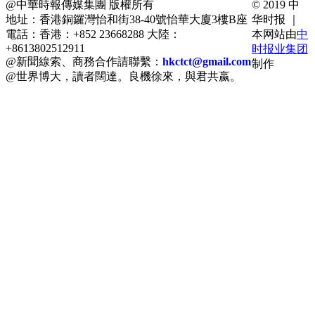
@中華時報傳媒集團 版權所有
© 2019 中
地址：香港銅鑼灣怡和街38-40號怡華大廈3樓B座
华时报 ｜
電話：香港：+852 23668288 大陸：
本网站由
中
+8613802512911
时报业集团
@新聞線索、商務合作請聯繫：
hkctct@gmail.com
制作
@世界博大，讀者闊達。良機徐來，與君共嬴。