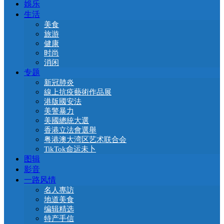
娛乐
生活
美食
旅游
健康
时尚
消闲
专题
新冠肺炎
線上抗疫藝術作品展
港版國安法
美警暴力
美國總統大選
香港立法會選舉
粤港澳大湾区艺术联合会
TikTok命运未卜
图辑
影音
一路风情
名人專訪
地道美食
编辑精选
特产手信