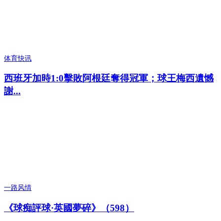
体育快讯
西班牙加時1:0擊敗阿根廷奪得冠軍；球王梅西遺憾
謝...
一路风情
《球痴評球·英國夢碎》（598）