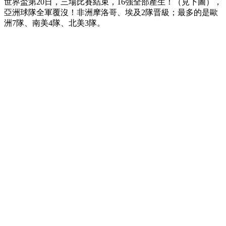
世界盃第20日，三場比賽結束，16強全部產生！（見下圖），
亞洲球隊全軍覆沒！非洲摩洛哥、埃及2隊晋級；最多的是歐
洲7隊、南美4隊、北美3隊。