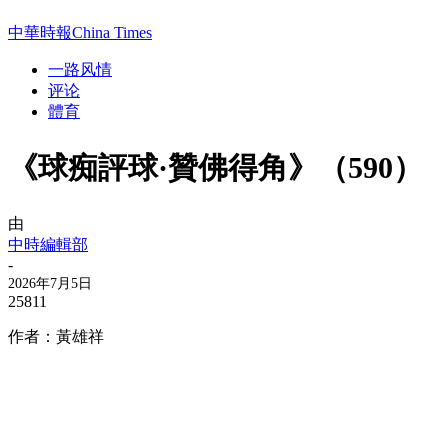
中華時報China Times
一路风情
评论
體育
《球痴評球·贊佛得角》（590）
由
中時編輯部
-
2026年7月5日
25811
作者：黃雄祥