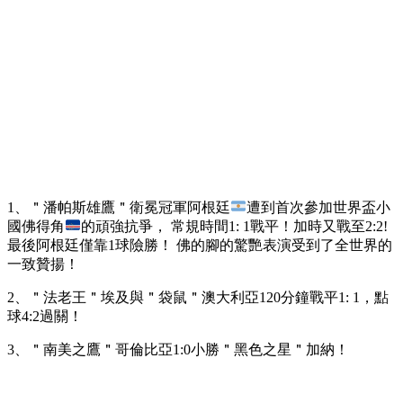
1、＂潘帕斯雄鷹＂衛冕冠軍阿根廷
遭到首次參加世界盃小
國佛得角
的頑強抗爭， 常規時間1: 1戰平！加時又戰至2:2!
最後阿根廷僅靠1球險勝！ 佛的腳的驚艷表演受到了全世界的
一致贊揚！
2、＂法老王＂埃及與＂袋鼠＂澳大利亞120分鐘戰平1: 1，點
球4:2過關！
3、＂南美之鷹＂哥倫比亞1:0小勝＂黑色之星＂加納！