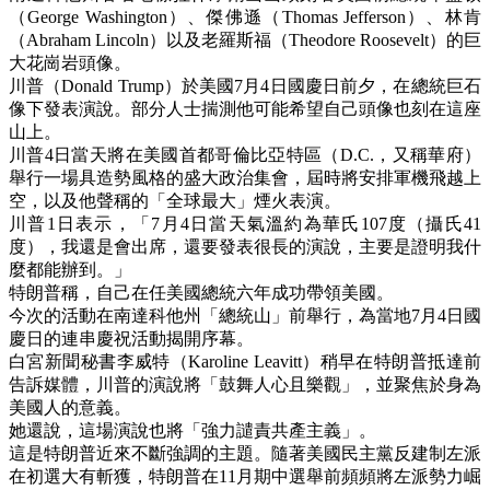
（George Washington）、傑佛遜（Thomas Jefferson）、林肯
（Abraham Lincoln）以及老羅斯福（Theodore Roosevelt）的巨
大花崗岩頭像。
川普（Donald Trump）於美國7月4日國慶日前夕，在總統巨石
像下發表演說。部分人士揣測他可能希望自己頭像也刻在這座
山上。
川普4日當天將在美國首都哥倫比亞特區（D.C.，又稱華府）
舉行一場具造勢風格的盛大政治集會，屆時將安排軍機飛越上
空，以及他聲稱的「全球最大」煙火表演。
川普1日表示，「7月4日當天氣溫約為華氏107度（攝氏41
度），我還是會出席，還要發表很長的演說，主要是證明我什
麼都能辦到。」
特朗普稱，自己在任美國總統六年成功帶領美國。
今次的活動在南達科他州「總統山」前舉行，為當地7月4日國
慶日的連串慶祝活動揭開序幕。
白宮新聞秘書李威特（Karoline Leavitt）稍早在特朗普抵達前
告訴媒體，川普的演說將「鼓舞人心且樂觀」，並聚焦於身為
美國人的意義。
她還說，這場演說也將「強力譴責共產主義」。
這是特朗普近來不斷強調的主題。隨著美國民主黨反建制左派
在初選大有斬獲，特朗普在11月期中選舉前頻頻將左派勢力崛