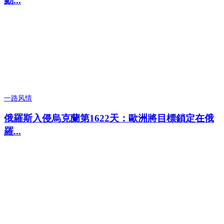
動...
一路风情
俄羅斯入侵烏克蘭第1622天：歐洲將目標鎖定在俄
羅...