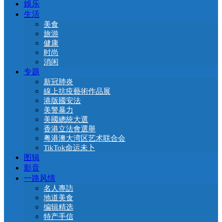
娛乐
生活
美食
旅游
健康
时尚
消闲
专题
新冠肺炎
線上抗疫藝術作品展
港版國安法
美警暴力
美國總統大選
香港立法會選舉
粤港澳大湾区艺术联合会
TikTok命运未卜
图辑
影音
一路风情
名人專訪
地道美食
编辑精选
特产手信