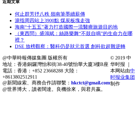
近期文章
何止群芳抒八秩 嶺南筆墨續薪傳
滬指周四站上3900點 煤炭板塊走強
海南“十五五”著力打造國際一流醫療旅遊目的地
（東西問）盛鴻斌：絲路樂舞“不鼓自鳴”的生命力在哪
裡？
DSE 放榜觀察：醫科仍是狀元首選 創科欲超難逆轉
@中華時報傳媒集團 版權所有
© 2019 中
地址：香港銅鑼灣怡和街38-40號怡華大廈3樓B座
华时报 ｜
電話：香港：+852 23668288 大陸：
本网站由
中
+8613802512911
时报业集团
@新聞線索、商務合作請聯繫：
hkctct@gmail.com
制作
@世界博大，讀者闊達。良機徐來，與君共嬴。