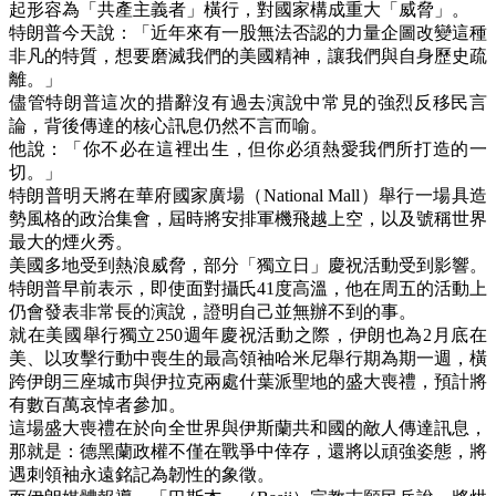
起形容為「共產主義者」橫行，對國家構成重大「威脅」。
特朗普今天說：「近年來有一股無法否認的力量企圖改變這種
非凡的特質，想要磨滅我們的美國精神，讓我們與自身歷史疏
離。」
儘管特朗普這次的措辭沒有過去演說中常見的強烈反移民言
論，背後傳達的核心訊息仍然不言而喻。
他說：「你不必在這裡出生，但你必須熱愛我們所打造的一
切。」
特朗普明天將在華府國家廣場（National Mall）舉行一場具造
勢風格的政治集會，屆時將安排軍機飛越上空，以及號稱世界
最大的煙火秀。
美國多地受到熱浪威脅，部分「獨立日」慶祝活動受到影響。
特朗普早前表示，即使面對攝氏41度高溫，他在周五的活動上
仍會發表非常長的演說，證明自己並無辦不到的事。
就在美國舉行獨立250週年慶祝活動之際，伊朗也為2月底在
美、以攻擊行動中喪生的最高領袖哈米尼舉行期為期一週，橫
跨伊朗三座城市與伊拉克兩處什葉派聖地的盛大喪禮，預計將
有數百萬哀悼者參加。
這場盛大喪禮在於向全世界與伊斯蘭共和國的敵人傳達訊息，
那就是：德黑蘭政權不僅在戰爭中倖存，還將以頑強姿態，將
遇刺領袖永遠銘記為韌性的象徵。