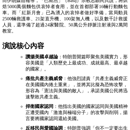
而伊朗媒體報導，「巴斯杰」（Basij）宗教志願民兵說，將烘
焙5000萬個麵包供哀悼者食用，並在首都部署16輛行動麵包
車。而「紅新月會」已為湧入的哀悼者做好準備，當局動員
2500輛救護車、21架直升機、100架無人機，以及數千計救援
人員，還準備了超過24家醫院、50萬公升靜脈注射液與2萬間
教室。
演說核心內容
讚揚美國卓越論
：特朗普開篇即聚焦美國實力，形
容美國是「人類歷史上最成功、成就最高、最卓越
的國家」。
痛批共產主義威脅
：他強烈譴責「共產主義威脅正
在美國國內捲土重來」，並將其比擬為恐怖攻擊，
形容為「憲法與美國的敵人」，承諾美國公民將迅
速擊敗共產主義。
捍衛國家認同
：他指出美國的國家認同與美國精神
正遭受國內「激進與極端分子」的攻擊與削弱，揚
言要將國家認同還給美國。
反移民與愛國論調
：特朗普強調「你不一定要出生