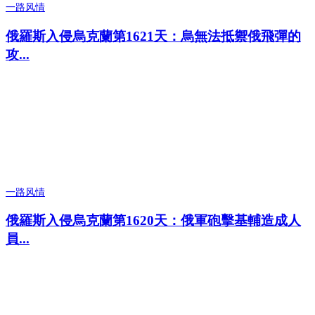
一路风情
俄羅斯入侵烏克蘭第1621天：烏無法抵禦俄飛彈的
攻...
一路风情
俄羅斯入侵烏克蘭第1620天：俄軍砲擊基輔造成人
員...