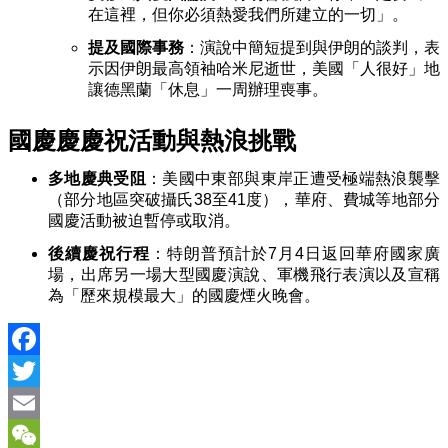
在這裡，但你必須熱愛我們所建立的一切」。
提及國際事務
：演說中簡短提到與伊朗的談判，表
示因伊朗最高領袖哈米尼逝世，美國「人很好」地
讓德黑蘭「休息」一周辦理喪事。
國慶慶慶祝活動與熱浪挑戰
多地慶典受阻
：美國中東部與東岸正遭受極端熱浪襲擊
（部分地區突破攝氏38至41度），華府、費城等地部分
國慶活動被迫暫停或取消。
後續慶祝行程
：特朗普預計於7月4日返回華府國家廣
場，出席另一場大型國慶演說、軍機飛行表演以及宣稱
為「歷來規模最大」的國慶煙火晚會。
Facebook
Twitter
Email