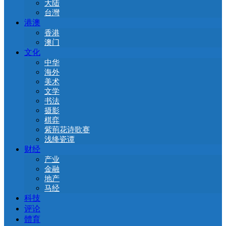
大陆
台灣
港澳
香港
澳门
文化
中华
海外
美术
文学
书法
摄影
棋弈
紫荊花诗歌赛
浅绛瓷谭
财经
产业
金融
地产
马经
科技
评论
體育