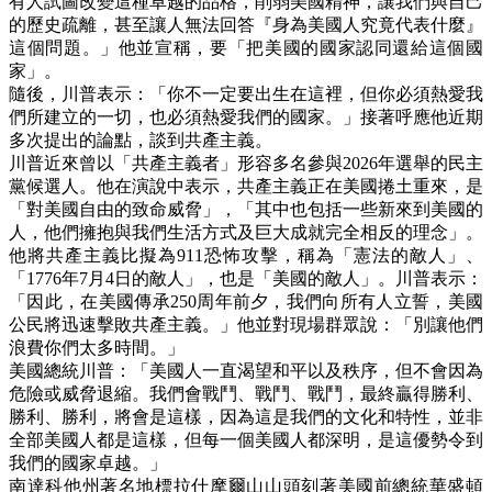
有人試圖改變這種卓越的品格，削弱美國精神，讓我們與自己
的歷史疏離，甚至讓人無法回答『身為美國人究竟代表什麼』
這個問題。」他並宣稱，要「把美國的國家認同還給這個國
家」。
隨後，川普表示：「你不一定要出生在這裡，但你必須熱愛我
們所建立的一切，也必須熱愛我們的國家。」接著呼應他近期
多次提出的論點，談到共產主義。
川普近來曾以「共產主義者」形容多名參與2026年選舉的民主
黨候選人。他在演說中表示，共產主義正在美國捲土重來，是
「對美國自由的致命威脅」，「其中也包括一些新來到美國的
人，他們擁抱與我們生活方式及巨大成就完全相反的理念」。
他將共產主義比擬為911恐怖攻擊，稱為「憲法的敵人」、
「1776年7月4日的敵人」，也是「美國的敵人」。川普表示：
「因此，在美國傳承250周年前夕，我們向所有人立誓，美國
公民將迅速擊敗共產主義。」他並對現場群眾說：「別讓他們
浪費你們太多時間。」
美國總統川普：「美國人一直渴望和平以及秩序，但不會因為
危險或威脅退縮。我們會戰鬥、戰鬥、戰鬥，最終贏得勝利、
勝利、勝利，將會是這樣，因為這是我們的文化和特性，並非
全部美國人都是這樣，但每一個美國人都深明，是這優勢令到
我們的國家卓越。」
南達科他州著名地標拉什摩爾山山頭刻著美國前總統華盛頓