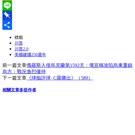
WeChat
Line
Pinboard
分
標籤
川普
享
川普2.0
美國建國250週年
前一篇文章
俄羅斯入侵烏克蘭第1592天：俄宣稱攻陷烏東重鎮
烏方：戰況激烈僵持
下一篇文章
《球痴評球· C羅勝出》（589）
相關文章
多從作者