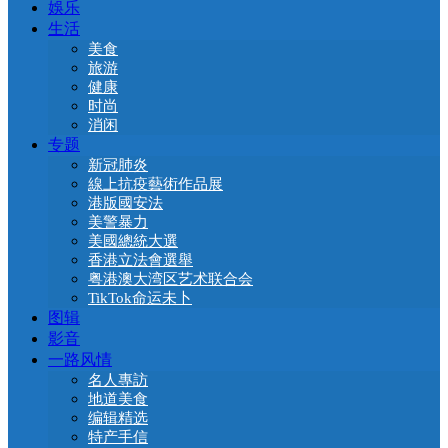
娛乐
生活
美食
旅游
健康
时尚
消闲
专题
新冠肺炎
線上抗疫藝術作品展
港版國安法
美警暴力
美國總統大選
香港立法會選舉
粤港澳大湾区艺术联合会
TikTok命运未卜
图辑
影音
一路风情
名人專訪
地道美食
编辑精选
特产手信