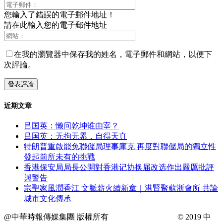
您輸入了錯誤的電子郵件地址！
請在此輸入您的電子郵件地址
在我的瀏覽器中保存我的姓名，電子郵件和網站，以便下
次評論。
近期文章
吕国英：懒问乾坤谁由宰？
吕国英：无拘无累，自得天真
特朗普重啟罷免聯儲局理事庫克 再度對聯儲局的獨立性
發起前所未有的挑戰
香港保安局局長公開對香港记协换届改选作出嚴厲批評
與警告
宗聖家風潤香江 文脈薪火續新章｜港賢聚蘇浙會所 共論
城市文化傳承
@中華時報傳媒集團 版權所有
© 2019 中