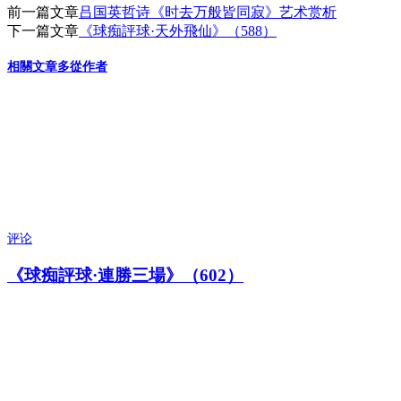
前一篇文章
吕国英哲诗《时去万般皆同寂》艺术赏析
下一篇文章
《球痴評球·天外飛仙》（588）
相關文章
多從作者
评论
《球痴評球·連勝三場》（602）