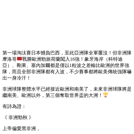
​第一場淘汰賽日本憾負巴西，至此亞洲隊全軍覆沒！但非洲隊
摩洛哥
戰勝歐洲勁旅荷蘭闖入16強！象牙海岸（科特迪
亞）、剛果、塞內加爾都是僅以1粒波之差輸比歐洲的世界強
隊，而且全部非洲隊都有入波，不少賽事都將歐美傳統強隊嚇
出一身冷汗！
非洲球隊整體水平已經接近歐洲和南美了，未來非洲球隊將是
繼南美、歐洲以外，第三個奪取世界盃的大洲！
有詩為證：
《 非洲勁秋 》
上帝偏愛黑非洲，