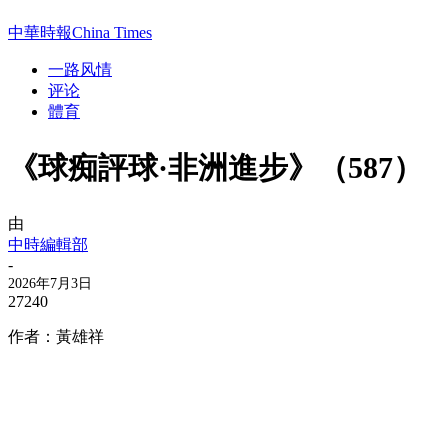
中華時報China Times
一路风情
评论
體育
《球痴評球·非洲進步》（587）
由
中時編輯部
-
2026年7月3日
27240
作者：黃雄祥