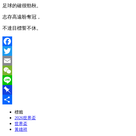
足球的確很勁秋。
志存高遠盼奪冠，
不達目標誓不休。
Facebook
Twitter
Email
WeChat
Line
Pinboard
分
標籤
2026世界盃
享
世界盃
黃雄祥