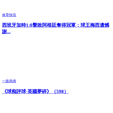
体育快讯
西班牙加時1:0擊敗阿根廷奪得冠軍；球王梅西遺憾
謝...
一路风情
《球痴評球·英國夢碎》（598）