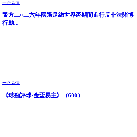
一路风情
警方二○二六年國際足總世界盃期間進行反非法賭博
行動...
一路风情
《球痴評球·金盃易主》（600）