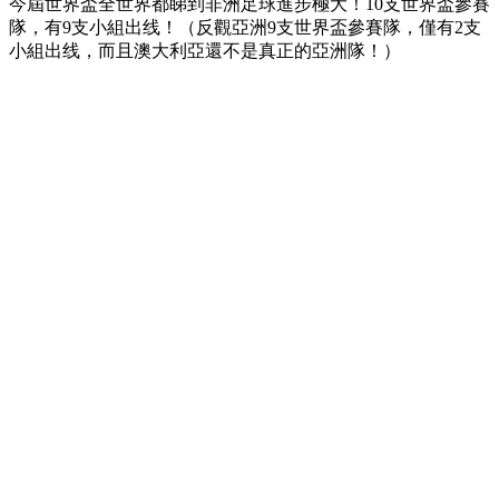
今屆世界盃全世界都睇到非洲足球進步極大！10支世界盃參賽
隊，有9支小組出线！（反觀亞洲9支世界盃參賽隊，僅有2支
小組出线，而且澳大利亞還不是真正的亞洲隊！）