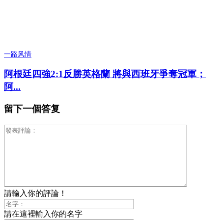
一路风情
阿根廷四強2:1反勝英格蘭 將與西班牙爭奪冠軍；
阿...
留下一個答复
請輸入你的評論！
請在這裡輸入你的名字