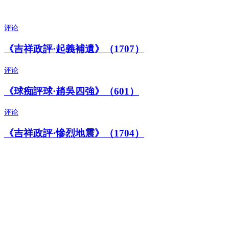
评论
《吉祥政評·起義補遺》（1707）
评论
《球痴評球·趙吳四強》（601）
评论
《吉祥政評·慘烈地震》（1704）