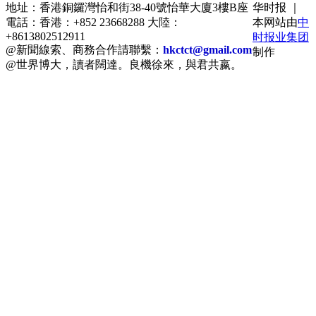
地址：香港銅鑼灣怡和街38-40號怡華大廈3樓B座
华时报 ｜
電話：香港：+852 23668288 大陸：
本网站由
中
+8613802512911
时报业集团
@新聞線索、商務合作請聯繫：
hkctct@gmail.com
制作
@世界博大，讀者闊達。良機徐來，與君共嬴。