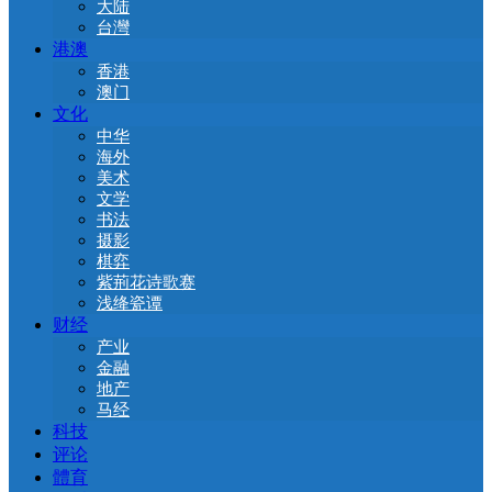
大陆
台灣
港澳
香港
澳门
文化
中华
海外
美术
文学
书法
摄影
棋弈
紫荊花诗歌赛
浅绛瓷谭
财经
产业
金融
地产
马经
科技
评论
體育