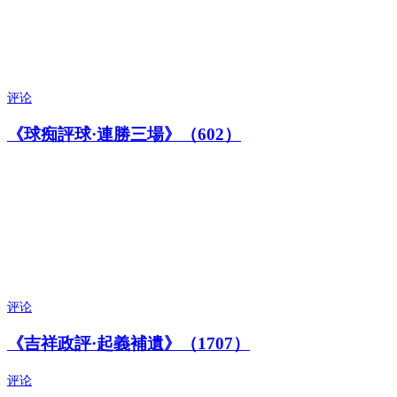
评论
《球痴評球·連勝三場》（602）
评论
《吉祥政評·起義補遺》（1707）
评论