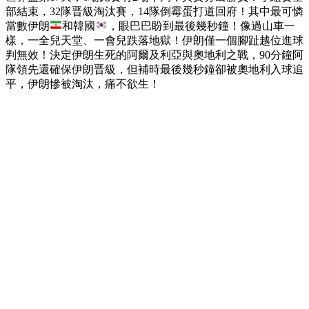
部結束，32隊晋級淘汰賽，14隊倒霉蛋打道回府！其中最可憐
當數伊朗
和韓國
，眼巴巴盼到最後幾秒鐘！像過山車一
樣，一全兒天堂、一會兒跌落地獄！伊朗僅一個腳趾越位進球
判無效！決定伊朗生死的阿爾及利亞與奧地利之戰，90分鐘阿
隊領先還確保伊朗晋級，但補時最後幾秒鐘卻被奧地利入球追
平，伊朗慘被淘汰，痛不欲生！