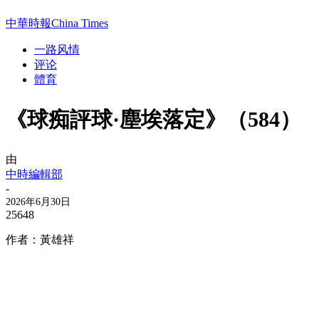
中華時報China Times
一路风情
评论
體育
《球痴評球·塵埃落定》（584）
由
中時編輯部
-
2026年6月30日
25648
作者：黃雄祥