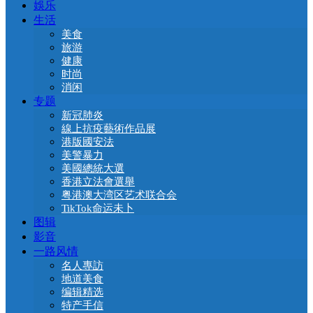
娛乐
生活
美食
旅游
健康
时尚
消闲
专题
新冠肺炎
線上抗疫藝術作品展
港版國安法
美警暴力
美國總統大選
香港立法會選舉
粤港澳大湾区艺术联合会
TikTok命运未卜
图辑
影音
一路风情
名人專訪
地道美食
编辑精选
特产手信