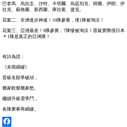
巴拿馬、烏拉圭、沙特、卡塔爾、烏茲別克、韓國、伊朗、伊
拉克、蘇格蘭、新西蘭、庫拉索、捷克。
花絮二、非洲進步神速！10隊參賽，僅1隊被淘汰！
花絮三、亞洲最差！9隊參賽，7隊慘被淘汰！晋級實際僅日本
1隊是真正的亞洲隊！
有詩為證：
《未雨綢繆》
晋級名額爭破頭，
幾家歡樂幾家愁。
繼續升級需爭鬥，
各隊磨拳再綢繆。