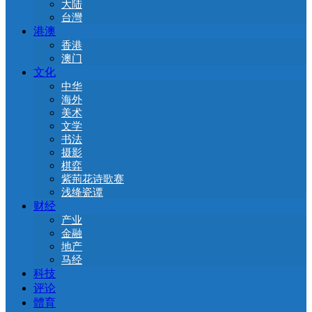
大陆
台灣
港澳
香港
澳门
文化
中华
海外
美术
文学
书法
摄影
棋弈
紫荊花诗歌赛
浅绛瓷谭
财经
产业
金融
地产
马经
科技
评论
體育