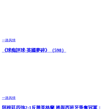
一路风情
《球痴評球·英國夢碎》（598）
一路风情
阿根廷四強2:1反勝英格蘭 將與西班牙爭奪冠軍；