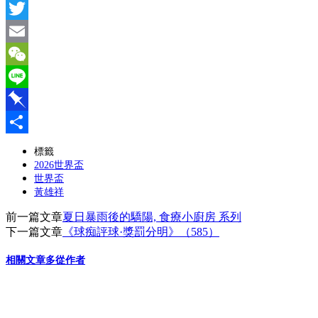
Facebook
Twitter
Email
WeChat
Line
Pinboard
分
標籤
2026世界盃
享
世界盃
黃雄祥
前一篇文章
夏日暴雨後的驕陽, 食療小廚房 系列
下一篇文章
《球痴評球·獎罰分明》（585）
相關文章
多從作者