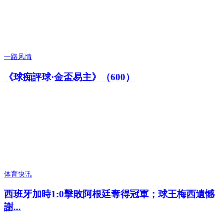
一路风情
《球痴評球·金盃易主》（600）
体育快讯
西班牙加時1:0擊敗阿根廷奪得冠軍；球王梅西遺憾
謝...