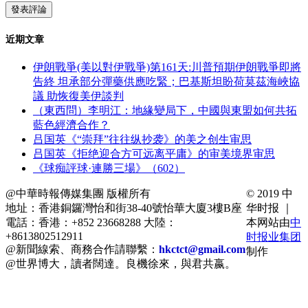
近期文章
伊朗戰爭(美以對伊戰爭)第161天:川普預期伊朗戰爭即將
告終 坦承部分彈藥供應吃緊；巴基斯坦盼荷莫茲海峽協
議 助恢復美伊談判
（東西問）李明江：地緣變局下，中國與東盟如何共拓
藍色經濟合作？
吕国英《“崇拜”往往纵抄袭》的美之创生审思
吕国英《拒绝迎合方可远离平庸》的审美境界审思
《球痴評球·連勝三場》（602）
@中華時報傳媒集團 版權所有
© 2019 中
地址：香港銅鑼灣怡和街38-40號怡華大廈3樓B座
华时报 ｜
電話：香港：+852 23668288 大陸：
本网站由
中
+8613802512911
时报业集团
@新聞線索、商務合作請聯繫：
hkctct@gmail.com
制作
@世界博大，讀者闊達。良機徐來，與君共嬴。