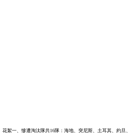
花絮一、慘遭淘汰隊共16隊：海地、突尼斯、土耳其、約旦、