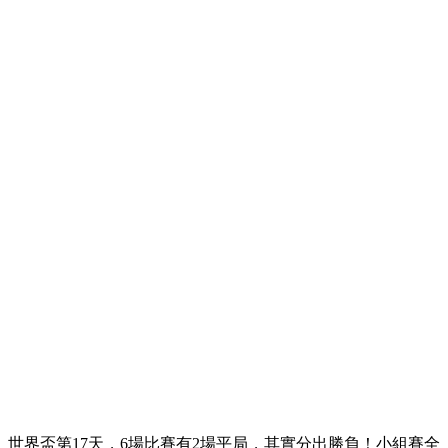
世界盃第17天，6場比賽有2場平局，其實分出勝負！小組賽全