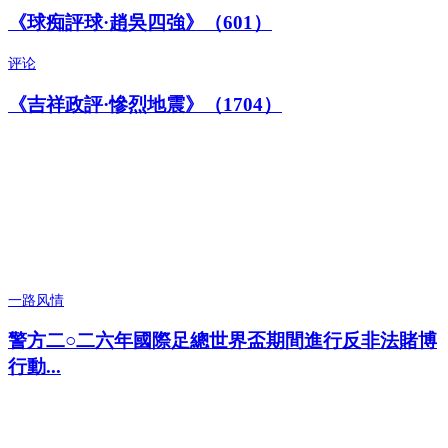
《球痴評球·趙吳四強》（601）
评论
《吉祥政評·慘烈地震》（1704）
一路风情
警方二○二六年國際足總世界盃期間進行反非法賭博
行動...