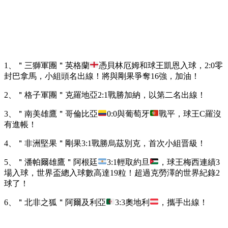
1、＂三獅軍團＂英格蘭
憑貝林厄姆和球王凱恩入球，2:0零
封巴拿馬，小組頭名出線！將與剛果爭奪16強，加油！
2、＂格子軍團＂克羅地亞2:1戰勝加納，以第二名出線！
3、＂南美雄鷹＂哥倫比亞
0:0與葡萄牙
戰平，球王C羅沒
有進帳！
4、＂非洲堅果＂剛果3:1戰勝烏茲別克，首次小組晋級！
5、＂潘帕爾雄鷹＂阿根廷
3:1輕取約旦
，球王梅西連績3
場入球，世界盃總入球數高達19粒！超過克勞澤的世界紀錄2
球了！
6、＂北非之狐＂阿爾及利亞
3:3奧地利
，攜手出線！