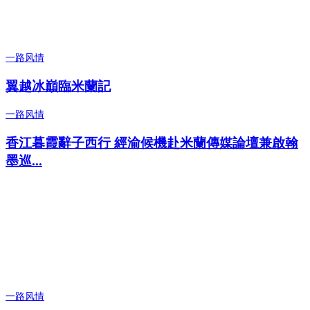
一路风情
翼越冰巔臨米蘭記
一路风情
香江暮霞辭子西行 經渝候機赴米蘭傳媒論壇兼啟翰
墨巡...
一路风情