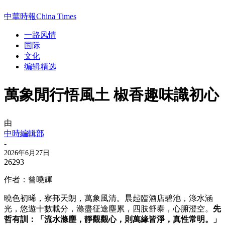
中華時報China Times
一路风情
国际
文化
编辑精选
萬象閒行悟風土 椒香趣味識初心
由
中時編輯部
-
2026年6月27日
26293
作者：曾曉輝
曉色初晞，寮邦天朗，萬象風清。晨起臨酒店碧池，淥水涵
光，悠遊十數載分，滌盡征途塵累，四肢舒泰，心腑澄空。
先
哲有訓：「流水滌塵，靜觀觀心，則萬緣皆淨，真性常明。」