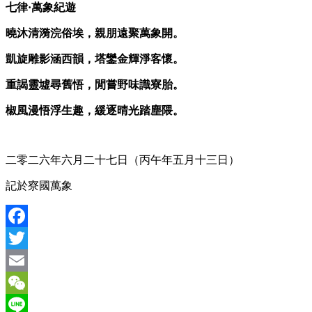
七律·萬象紀遊
曉沐清漪浣俗埃，親朋遠聚萬象開。
凱旋雕影涵西韻，塔鑾金輝淨客懷。
重謁靈墟尋舊悟，閒嘗野味識寮胎。
椒風漫悟浮生趣，緩逐晴光踏塵隈。
二零二六年六月二十七日（丙午年五月十三日）
記於寮國萬象
Facebook
Twitter
Email
WeChat