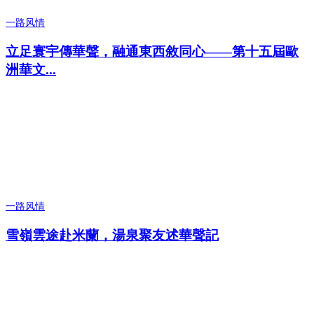
一路风情
立足寰宇傳華聲，融通東西敘同心——第十五屆歐
洲華文...
一路风情
雪嶺雲途赴米蘭，湯泉聚友述華聲記