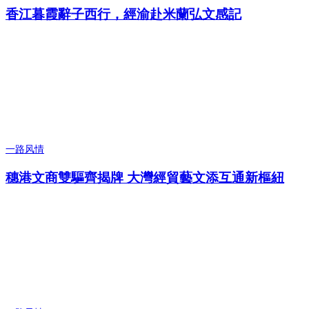
香江暮霞辭子西行，經渝赴米蘭弘文感記
一路风情
穗港文商雙驅齊揭牌 大灣經貿藝文添互通新樞紐