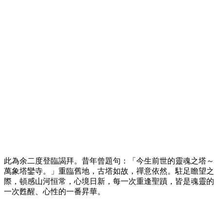
此為余二度登臨謁拜。昔年曾題句：「今生前世的靈魂之塔～
萬象塔鑾寺。」重臨舊地，古塔如故，禪意依然。駐足瞻望之
際，頓感山河恒常，心境日新，每一次重逢聖蹟，皆是魂靈的
一次甦醒、心性的一番昇華。