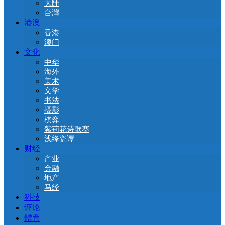
大陆
台灣
港澳
香港
澳门
文化
中华
海外
美术
文学
书法
摄影
棋弈
紫荊花诗歌赛
浅绛瓷谭
财经
产业
金融
地产
马经
科技
评论
體育