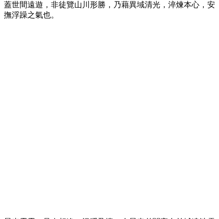
蓋世間遠遊，非徒覽山川形勝，乃藉異域清光，淬煉本心，安
撫浮躁之氣也。