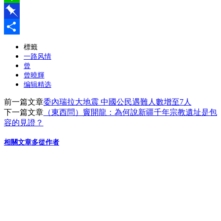
Line
Pinboard
分
標籤
一路风情
享
曾
曾曉輝
编辑精选
前一篇文章
委內瑞拉大地震 中國公民遇難人數增至7人
下一篇文章
（東西問）竇開龍：為何說新疆千年宗教遺址是包
容的見證？
相關文章
多從作者