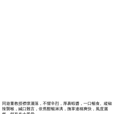
同遊董教授襟懷灑落，不懼辛烈，厚裹蝦醬，一口暢食。縱椒
辣襲喉，緘口難言，依舊酣暢淋漓，撫掌連稱爽快，風度灑