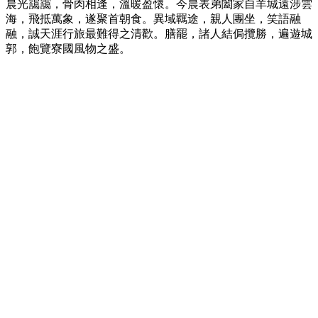
晨光靄靄，骨肉相逢，溫暖盈懷。今晨表弟闔家自羊城遠涉雲
海，飛抵萬象，遂聚首朝食。異域羈途，親人團坐，笑語融
融，誠天涯行旅最難得之清歡。膳罷，諸人結侷攬勝，遍遊城
郭，飽覽寮國風物之盛。