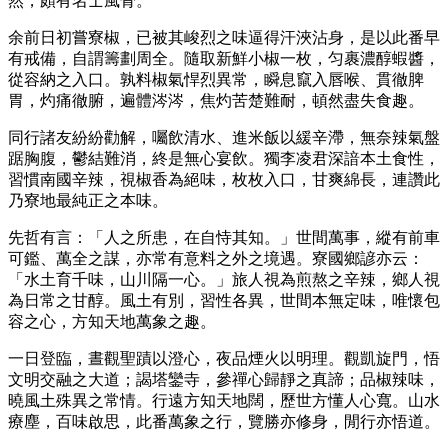
然，頗有名士風骨。
余前日初嘗寮椒，已被其峻烈之味逼得汗浹沾身，是以此番早
有戒備，自謂籌劃周全。隨取新鮮小椒一枚，匀裹濃醇蝦醬，
從容納之入口。孰料椒氣悍烈異常，瞬息竄入唇喉、貫徹脾
胃，灼痛徹腑，遍體涔涔，焦灼苦楚難耐，頓然盡失食趣。
同行諸友紛紛勸解，囑飲清水、進米飯以緩辛滯，無奈辣氣盤
踞胸腹，鬱結難消，終是無心宴飲。獨李凌君深諳本土食性，
習慣南國辛辣，視椒香為絕味，枚枚入口，甘爽綿長，連讚此
乃寮地最純正之本味。
先哲有言：「人之所患，在自恃其知。」世間萬事，縱有前車
可鑑、萬全之謀，亦常有意料之外之境遇。寮國鄉諺亦云：
「水土育千味，山川隔一心。」旅人視為煎熬之辛辣，鄉人視
為日常之甘醇。風土有別，習性各異，世間本無定味，唯懷包
容之心，方知天地萬象之趣。
一日登臨，晝觀聖蹟以澄心，夜品煙火以明理。觀凱旋門，悟
文明交融之大道；謁塔鑾寺，參禪心歸靜之真諦；品椒辣味，
曉風土殊異之常情。行遠方知天地闊，歷世方懂人心寬。山水
療塵，百味啟思，此番萬象之行，覽勝亦修身，閒行亦悟道。