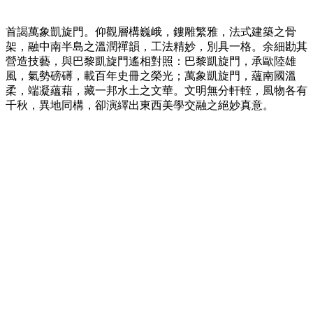
首謁萬象凱旋門。仰觀層構巍峨，鏤雕繁雅，法式建築之骨
架，融中南半島之溫潤禪韻，工法精妙，別具一格。余細勘其
營造技藝，與巴黎凱旋門遙相對照：巴黎凱旋門，承歐陸雄
風，氣勢磅礡，載百年史冊之榮光；萬象凱旋門，蘊南國溫
柔，端凝蘊藉，藏一邦水土之文華。文明無分軒輊，風物各有
千秋，異地同構，卻演繹出東西美學交融之絕妙真意。