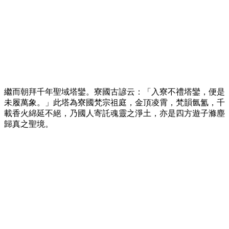
繼而朝拜千年聖域塔鑾。寮國古諺云：「入寮不禮塔鑾，便是
未履萬象。」此塔為寮國梵宗祖庭，金頂凌霄，梵韻氤氳，千
載香火綿延不絕，乃國人寄託魂靈之淨土，亦是四方遊子滌塵
歸真之聖境。