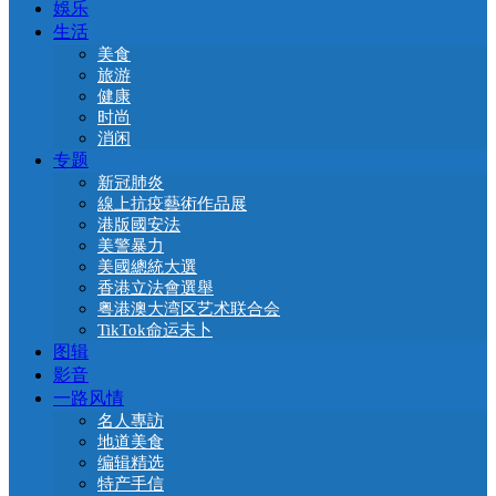
娛乐
生活
美食
旅游
健康
时尚
消闲
专题
新冠肺炎
線上抗疫藝術作品展
港版國安法
美警暴力
美國總統大選
香港立法會選舉
粤港澳大湾区艺术联合会
TikTok命运未卜
图辑
影音
一路风情
名人專訪
地道美食
编辑精选
特产手信