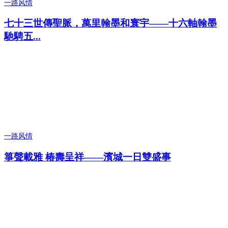
一路风情
七十三世傳聖脈，萬里翰墨和寰宇——十六軸翰墨
馳騁五...
一路风情
箏聲載雅 椿壽呈祥——濱城一日雙盛事