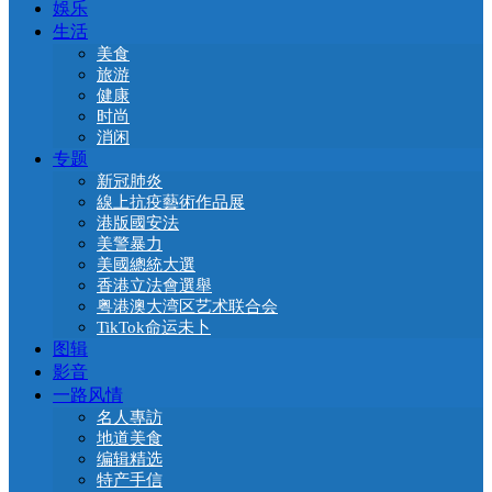
娛乐
生活
美食
旅游
健康
时尚
消闲
专题
新冠肺炎
線上抗疫藝術作品展
港版國安法
美警暴力
美國總統大選
香港立法會選舉
粤港澳大湾区艺术联合会
TikTok命运未卜
图辑
影音
一路风情
名人專訪
地道美食
编辑精选
特产手信