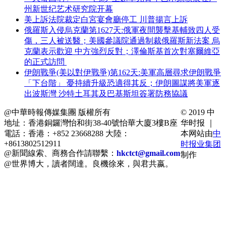
州新世纪艺术研究院开幕
美上訴法院裁定白宮宴會廳停工 川普揚言上訴
俄羅斯入侵烏克蘭第1627天:俄軍夜間襲擊基輔致四人受
傷，三人被送醫；美國參議院通過制裁俄羅斯新法案 烏
克蘭表示歡迎 中方強烈反對；澤倫斯基首次對塞爾維亞
的正式訪問
伊朗戰爭(美以對伊戰爭)第162天:美軍高層尋求伊朗戰爭
「下台階」 憂持續升級恐適得其反；伊朗圖謀將美軍逐
出波斯灣 沙特土耳其及巴基斯坦簽署防務協議
@中華時報傳媒集團 版權所有
© 2019 中
地址：香港銅鑼灣怡和街38-40號怡華大廈3樓B座
华时报 ｜
電話：香港：+852 23668288 大陸：
本网站由
中
+8613802512911
时报业集团
@新聞線索、商務合作請聯繫：
hkctct@gmail.com
制作
@世界博大，讀者闊達。良機徐來，與君共嬴。