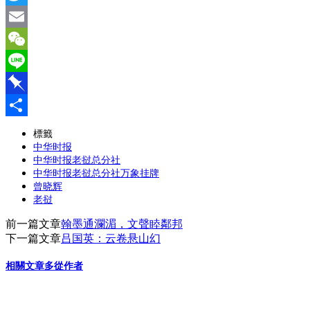
Twitter
Email
WeChat
Line
Pinboard
分
標籤
中华时报
享
中华时报老挝总分社
中华时报老挝总分社万象挂牌
曾晓辉
老挝
前一篇文章
翰墨通瀾湄，文聲睦鄰邦
下一篇文章
吕国英：云卷悬山幻
相關文章
多從作者