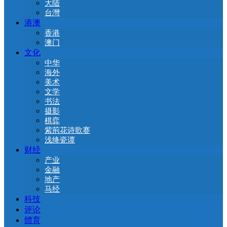
大陆
台灣
港澳
香港
澳门
文化
中华
海外
美术
文学
书法
摄影
棋弈
紫荊花诗歌赛
浅绛瓷谭
财经
产业
金融
地产
马经
科技
评论
體育