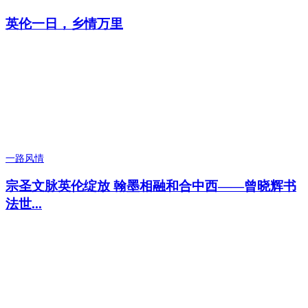
英伦一日，乡情万里
一路风情
宗圣文脉英伦绽放 翰墨相融和合中西——曾晓辉书
法世...