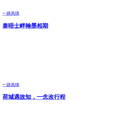
一路风情
泰晤士畔翰墨相期
一路风情
荷城遇故知，一念改行程