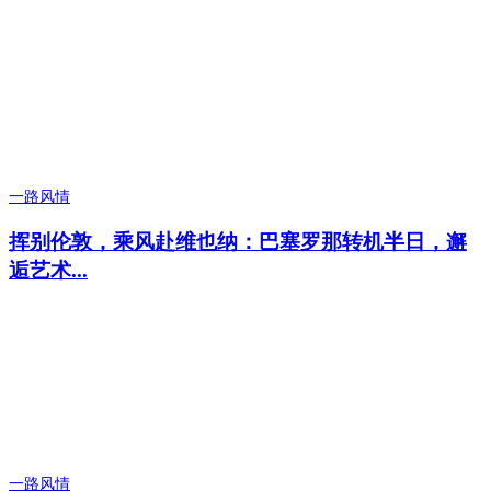
一路风情
挥别伦敦，乘风赴维也纳：巴塞罗那转机半日，邂
逅艺术...
一路风情