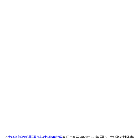
（
中华新闻通讯社
/
中华时报
6月26日老挝万象讯）中华时报老