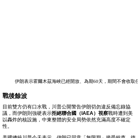
伊朗表示霍爾木茲海峽已經開放、為期60天，期間不會收取
戰後餘波
目前雙方仍有口水戰，川普公開警告伊朗切勿違反備忘錄協
議，而伊朗則強硬表示
拒絕聯合國（IAEA）視察
戰時遭到美
以轟炸的核設施，中東整體的安全局勢依然充滿高度不確定
性。
美國總統川普今天表示，伊朗已同意「無限期」接受核查。德