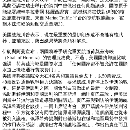
黑蘭否認在瑞士舉行的談判中曾做出任何此類讓步。國際原子
能總署總幹事拉斐爾·格羅西證實，該機構將盡快對伊朗的核
設施進行核查。來自 Marine Traffic 平台的導航數據顯示，霍
爾木茲海峽的船舶交通量增加。
美國總統川普表示，現在最重要的是伊朗永遠不會擁有核武
器，並補充說，黎巴嫩局勢將會順利解決。
伊朗與阿曼宣布，兩國將著手研究重要航道荷莫茲海峽
（Strait of Hormuz）的管理服務費。不過，美國國務卿盧比歐
強調，荷莫茲海峽是國際水道，「任何國家都不被允許在國際
水道上徵收通行費或費用」。
美國聯邦參議院今天在4名共和黨議員倒戈下，以50票贊成、
48票反對通過戰爭權力決議案，要求總統川普停止對伊朗的戰
爭。這是美伊談判之際，國會對白宮做出的最新一次制衡。
協助調解伊朗和美國談判的巴基斯坦，總理夏巴茲說，伊美談
判當中並無討論彈道導彈相關議題。夏巴茲與到訪的伊朗總統
佩澤希齊揚會談後，一同出席記者會，夏巴茲說在伊美談判過
程中，伊方從來沒有同意討論彈道導彈議題，這個議題也從未
被列入議程。佩澤希齊揚則對巴基斯坦在緩和地區局勢中發揮
的作用表示感謝，讚揚巴方為維護地區穩定，作出負責任而且