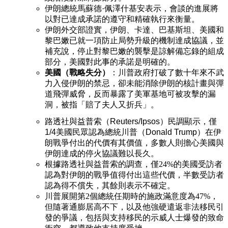
伊朗總統馬蘇德·佩澤什基安表示，會談的進展將
以對已達成承諾的遵守和精確執行來衡量。
伊朗外交部證實，伊朗、卡達、巴基斯坦、美國和
黎巴嫩已就一項防止局勢升級的機制達成協議，並
補充說，停止對黎巴嫩的襲擊是諒解備忘錄的組成
部分，美國對此事的承諾是明確的。
美國（戰略失分）
：川普政府打破了數十年來不武
力入侵伊朗的禁忌，卻未能消除伊朗的核計畫與彈
道飛彈威脅，反而暴露了美軍基地可被攻擊的漏
洞，被指「賠了夫人又折兵」。
路透社與益普索（Reuters/Ipsos）民調顯示，僅
1/4美國民眾認為總統川普（Donald Trump）在伊
朗戰爭付出的代價有其價值，多數人則擔心美國與
伊朗達成的停火協議難以長久。
根據路透社與益普索的調查，僅24%的美國受訪者
認為對伊朗的戰爭值得付出這些代價，半數受訪者
認為得不償失，其餘則表示不確定。
川普展開第2個總統任期時的施政滿意度為47%，
但隨著通膨居高不下，以及他強硬遣返非法移民引
發的爭議，包括與支持移民的示威人士爆發的致命