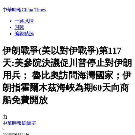
中華時報China Times
一路风情
国际
编辑精选
伊朗戰爭(美以對伊戰爭)第117
天:美參院決議促川普停止對伊朗
用兵； 魯比奧訪問海灣國家；伊
朗指霍爾木茲海峽為期60天向商
船免費開放
由
中華時報總編室
-
2026年6月24日