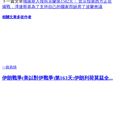
下一篇文章
俄羅斯入侵烏克蘭第1582天： 普京指責西方正在
備戰，澤連斯基為了支持自己的國家而缺席了波蘭會議
相關文章
多從作者
一路风情
伊朗戰爭(美以對伊戰爭)第163天:伊朗列荷莫茲全...