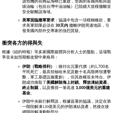
源危機的荷姆茲海峽已重啟，受困的各國商船與超
级油輪（包括台灣中油油輪）已陸續大規模撤離並
安全駛離該海域。
美軍面臨撤軍要求
：協議中包含一項模糊條款，要
求美軍部隊必須在
30天內
撤離伊朗周邊地區，引
發美國內部外交專家的強烈質疑。
衝突各方的得與失
根據《紐約時報》等多家國際媒體與分析人士的盤點，這場戰
爭並未如預期般改變中東格局：
伊朗（戰略得利）
：雖付出沉重代價（約1,700名
平民死亡，最高領袖哈米尼及數十名高階將領遭擊
斃，軍工基礎設施重創），但其政權並未垮台。伊
朗成功換取了
美國解除海上封鎖、釋放凍結資產、
終止制裁
，以及獲得一筆高達
3,000億美元的重建
基金
。
伊朗中央銀行解釋說，根據簽署的協議，決定在第
一階段解凍120億美元的伊朗凍結資產，然後在後
續階段解凍剩餘部分。