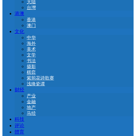
大陆
台灣
港澳
香港
澳门
文化
中华
海外
美术
文学
书法
摄影
棋弈
紫荊花诗歌赛
浅绛瓷谭
财经
产业
金融
地产
马经
科技
评论
體育