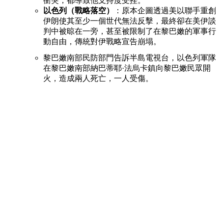
衝突，都導致他支持度受挫。
以色列（戰略落空）
：原本企圖透過美以聯手重創
伊朗使其至少一個世代無法反擊，最終卻在美伊談
判中被晾在一旁，甚至被限制了在黎巴嫩的軍事行
動自由，傳統對伊戰略宣告崩塌。
黎巴嫩南部民防部門告訴半島電視台，以色列軍隊
在黎巴嫩南部納巴蒂耶·法烏卡鎮向黎巴嫩民眾開
火，造成兩人死亡，一人受傷。