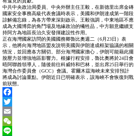
有遠見的貢獻。
中共中央政治局委員、中央外辦主任王毅，在新德里出席金磚
國家安全事務高級代表會議時表示，美國和伊朗達成第一階段
諒解備忘錄，為各方帶來深刻啟示。王毅強調，中東地區不應
成為大國博弈的角鬥場及地緣政治的犧牲品，中方願意繼續支
持阿方為地區長治久安發揮建設性作用。
正在海灣國家訪問的美國國務卿魯比奧週二（6月23日）表
示，他將向海灣地區盟友說明美國與伊朗達成框架協議的相關
情況，並回應各方關切。部分海灣國家擔心，伊朗可能藉此擺
脫壓力並增強地區影響力。根據行程安排，魯比奧將於24日會
晤阿聯酋領導人，隨後前往科威特和巴林，並出席25日舉行的
海灣合作委員會（GCC）會議。霍爾木茲海峽未來安排預計
將成為討論重點。伊朗近日已明確表示，該海峽不會恢復到戰
前狀態。
Facebook
Twitter
Email
WeChat