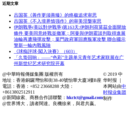
近期文章
吕国英《善作更须善臻》的终极追求审思
吕国英《不入境界慎强作》的审美涅槃审思
伊朗戰爭(美以對伊戰爭)第163天:伊朗列荷莫茲全面開放
條件 要美同意終戰並撤軍；阿曼與伊朗霍談判取得進展
油輪再遭飛彈攻擊；葉門政府軍回應叛軍攻擊 聯合國示
警新一輪內戰風險
《球痴評球·闖入決賽》（603）
「久蛰回响」——“色彩”主题单元青年艺术家联展在广
州新世纪艺术研究院开幕
@中華時報傳媒集團 版權所有
© 2019 中
地址：香港銅鑼灣怡和街38-40號怡華大廈3樓B座
华时报 ｜
電話：香港：+852 23668288 大陸：
本网站由
中
+8613802512911
时报业集团
@新聞線索、商務合作請聯繫：
hkctct@gmail.com
制作
@世界博大，讀者闊達。良機徐來，與君共嬴。