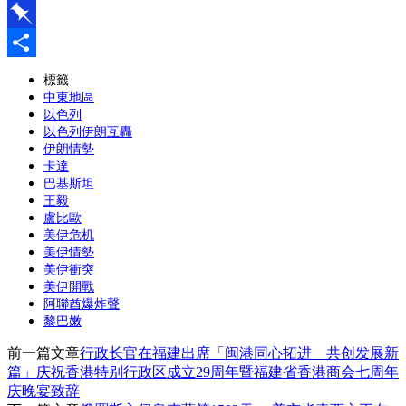
Line
Pinboard
分
標籤
中東地區
享
以色列
以色列伊朗互轟
伊朗情勢
卡達
巴基斯坦
王毅
盧比歐
美伊危机
美伊情勢
美伊衝突
美伊開戰
阿聯酋爆炸聲
黎巴嫩
前一篇文章
行政长官在福建出席「闽港同心拓进 共创发展新
篇」庆祝香港特别行政区成立29周年暨福建省香港商会七周年
庆晚宴致辞