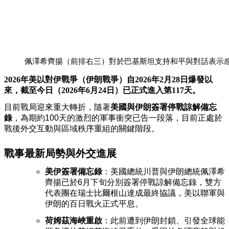
佩澤希齊揚（前排右三）對於巴基斯坦支持和平與對話表示
2026年美以對伊戰爭（伊朗戰爭）自2026年2月28日爆發以
來，截至今日（2026年6月24日）已正式進入第117天。
目前戰局迎來重大轉折，隨著
美國與伊朗簽署停戰諒解備忘
錄
，為期約100天的激烈的軍事衝突已告一段落，目前正處於
戰後外交互動與區域秩序重組的關鍵階段。
戰事最新局勢與外交進展
美伊簽署備忘錄
：美國總統川普與伊朗總統佩澤希
齊揚已於6月下旬分別簽署停戰諒解備忘錄，雙方
代表團在瑞士比爾根山達成最終協議，美以聯軍與
伊朗的百日戰火正式平息。
荷姆茲海峽重啟
：此前遭到伊朗封鎖、引發全球能