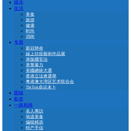
娛乐
生活
美食
旅游
健康
时尚
消闲
专题
新冠肺炎
線上抗疫藝術作品展
港版國安法
美警暴力
美國總統大選
香港立法會選舉
粤港澳大湾区艺术联合会
TikTok命运未卜
图辑
影音
一路风情
名人專訪
地道美食
编辑精选
特产手信