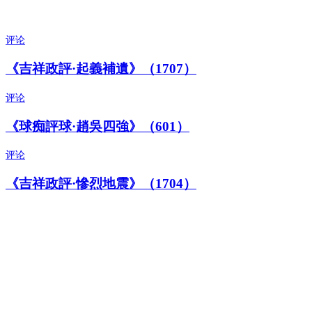
评论
《吉祥政評·起義補遺》（1707）
评论
《球痴評球·趙吳四強》（601）
评论
《吉祥政評·慘烈地震》（1704）