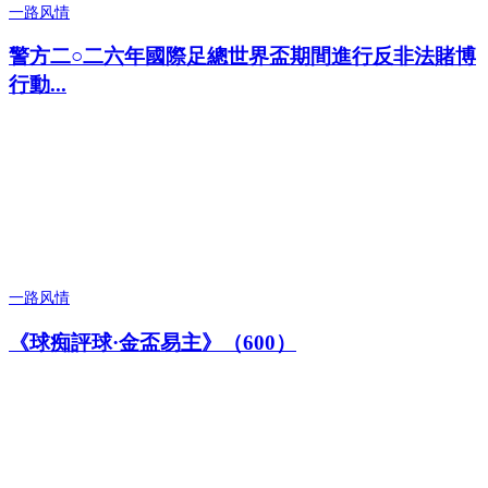
一路风情
警方二○二六年國際足總世界盃期間進行反非法賭博
行動...
一路风情
《球痴評球·金盃易主》（600）