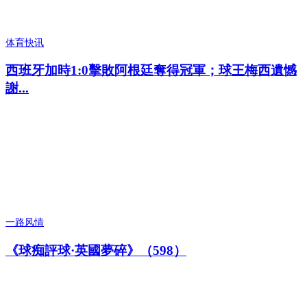
体育快讯
西班牙加時1:0擊敗阿根廷奪得冠軍；球王梅西遺憾
謝...
一路风情
《球痴評球·英國夢碎》（598）