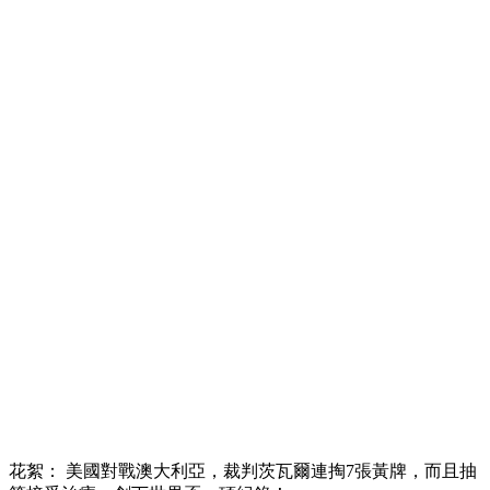
花絮： 美國對戰澳大利亞，裁判茨瓦爾連掏7張黃牌，而且抽