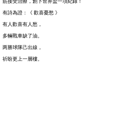
筋接受治療，創下世界盃一項紀錄！
有詩為證：《 歡喜憂愁 》
有人歡喜有人愁，
多輛戰車缺了油。
两勝球隊己出線，
祈盼更上一層樓。