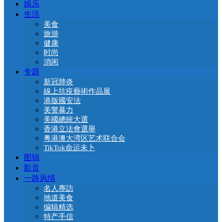
娛乐
生活
美食
旅游
健康
时尚
消闲
专题
新冠肺炎
線上抗疫藝術作品展
港版國安法
美警暴力
美國總統大選
香港立法會選舉
粤港澳大湾区艺术联合会
TikTok命运未卜
图辑
影音
一路风情
名人專訪
地道美食
编辑精选
特产手信