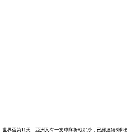
世界盃第11天，亞洲又有一支球隊折戟沉沙，已經連續6隊吃