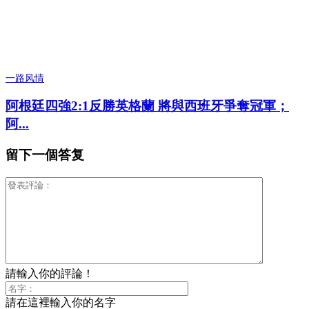
一路风情
阿根廷四強2:1反勝英格蘭 將與西班牙爭奪冠軍；
阿...
留下一個答复
請輸入你的評論！
請在這裡輸入你的名字