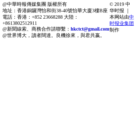
@中華時報傳媒集團 版權所有
© 2019 中
地址：香港銅鑼灣怡和街38-40號怡華大廈3樓B座
华时报 ｜
電話：香港：+852 23668288 大陸：
本网站由
中
+8613802512911
时报业集团
@新聞線索、商務合作請聯繫：
hkctct@gmail.com
制作
@世界博大，讀者闊達。良機徐來，與君共嬴。