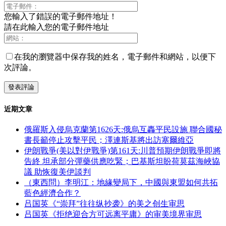
您輸入了錯誤的電子郵件地址！
請在此輸入您的電子郵件地址
在我的瀏覽器中保存我的姓名，電子郵件和網站，以便下
次評論。
近期文章
俄羅斯入侵烏克蘭第1626天:俄烏互轟平民設施 聯合國秘
書長籲停止攻擊平民；澤連斯基將出訪塞爾維亞
伊朗戰爭(美以對伊戰爭)第161天:川普預期伊朗戰爭即將
告終 坦承部分彈藥供應吃緊；巴基斯坦盼荷莫茲海峽協
議 助恢復美伊談判
（東西問）李明江：地緣變局下，中國與東盟如何共拓
藍色經濟合作？
吕国英《“崇拜”往往纵抄袭》的美之创生审思
吕国英《拒绝迎合方可远离平庸》的审美境界审思