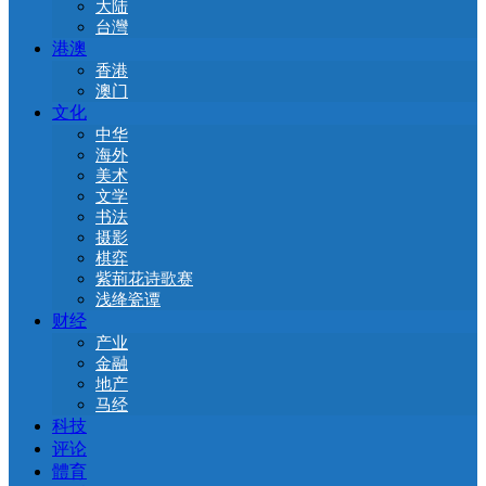
大陆
台灣
港澳
香港
澳门
文化
中华
海外
美术
文学
书法
摄影
棋弈
紫荊花诗歌赛
浅绛瓷谭
财经
产业
金融
地产
马经
科技
评论
體育