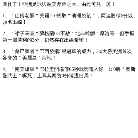
敗仗了！亞洲足球與歐美差距之大，由此可見一斑！
1、＂山姆老鷹＂美國2: 0輕取＂澳洲袋鼠＂，两連勝積6分以
頭名出線！
2、＂裙子軍團＂蘇格蘭0:1不敵＂北非雄獅＂摩洛哥，但手握
第一場勝利的3分，仍然存在出線希望！
3、＂桑巴舞者＂巴西發揚5星冠軍的威力，3:0大勝美洲首次
參賽的＂美麗島＂海地！
4、＂南美雄鷹＂巴拉圭開場僅65秒就閃電入球！1: 0將＂奧斯
曼武士＂啄死，土耳其两負0分慘遭出局！