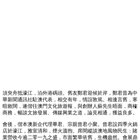
須臾舟抵濠江，泊外港碼頭。舊友鄭君迎候於岸，鄭君昔為中
華新聞通訊社駐澳代表，相交有年，情誼敦篤。相逢言舊，寒
暄敘闊，遂偕往澳門文化旅遊報，與創辦人蘇先生晤面，商榷
商務，暢談文旅發展、傳媒興業之道，論見相通，獲益良多。
會後，偕本澳新企代理畢君、宗親曾君小聚。曾君設四季火鍋
店於濠江，雅室清和，煙火溫煦。席間縱談澳地風物民生：賭
業營收今逾二零一九之盛，市面繁華依舊，生機盎然。會展鼎