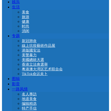
娛乐
生活
美食
旅游
健康
时尚
消闲
专题
新冠肺炎
線上抗疫藝術作品展
港版國安法
美警暴力
美國總統大選
香港立法會選舉
粤港澳大湾区艺术联合会
TikTok命运未卜
图辑
影音
一路风情
名人專訪
地道美食
编辑精选
特产手信