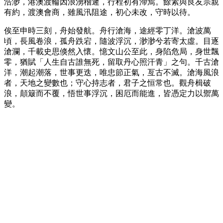
浩渺，港澳渡輪因浪湧稽遲，行程初有滯焉。餘素與良友宗親
有約，渡澳會商，雖風汛阻途，初心未改，守時以待。
俟至申時三刻，舟始發航。舟行滄海，途經零丁洋。滄波萬
頃，長風卷浪，孤舟跌宕，隨波浮沉，渺渺兮若寄太虛。目逐
滄瀾，千載史思倏然入懷。憶文山公至此，身陷危局，身世飄
零，猶賦「人生自古誰無死，留取丹心照汗青」之句。千古滄
洋，潮起潮落，世事更迭，唯忠節正氣，亙古不滅。滄海風浪
者，天地之變數也；守心持志者，君子之恒常也。觀舟楫破
浪，顛簸而不覆，悟世事浮沉，困厄而能進，皆憑定力以禦萬
變。