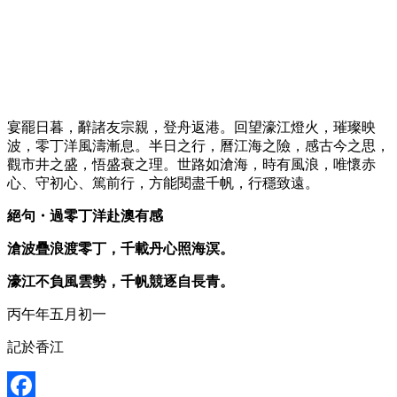
宴罷日暮，辭諸友宗親，登舟返港。回望濠江燈火，璀璨映
波，零丁洋風濤漸息。半日之行，曆江海之險，感古今之思，
觀市井之盛，悟盛衰之理。世路如滄海，時有風浪，唯懷赤
心、守初心、篤前行，方能閱盡千帆，行穩致遠。
絕句・過零丁洋赴澳有感
滄波疊浪渡零丁，千載丹心照海溟。
濠江不負風雲勢，千帆競逐自長青。
丙午年五月初一
記於香江