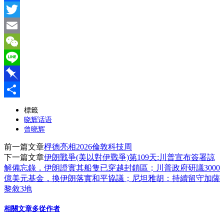
Facebook
Twitter
Email
WeChat
Line
Pinboard
分
標籤
晓辉话语
享
曾晓辉
前一篇文章
桴德亮相2026倫敦科技周
下一篇文章
伊朗戰爭(美以對伊戰爭)第109天:川普宣布簽署諒
解備忘錄，伊朗證實其船隻已穿越封鎖區；川普政府研議3000
億美元基金，換伊朗落實和平協議；尼坦雅胡：持續留守加薩
黎敘3地
相關文章
多從作者