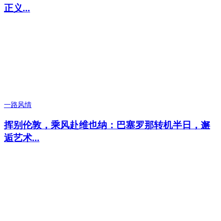
正义...
一路风情
挥别伦敦，乘风赴维也纳：巴塞罗那转机半日，邂
逅艺术...