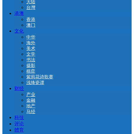
大陆
台灣
港澳
香港
澳门
文化
中华
海外
美术
文学
书法
摄影
棋弈
紫荊花诗歌赛
浅绛瓷谭
财经
产业
金融
地产
马经
科技
评论
體育