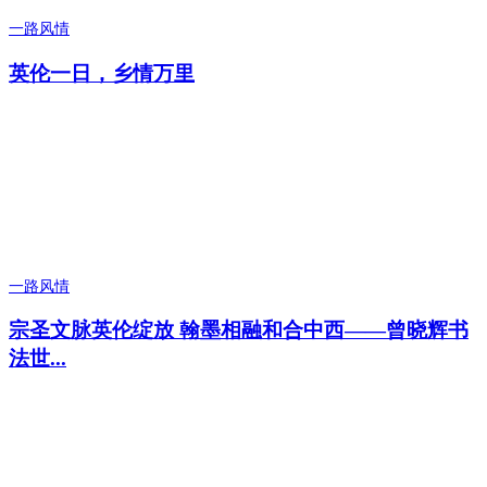
一路风情
英伦一日，乡情万里
一路风情
宗圣文脉英伦绽放 翰墨相融和合中西——曾晓辉书
法世...