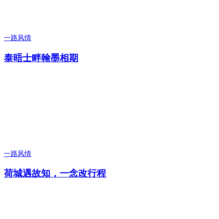
一路风情
泰晤士畔翰墨相期
一路风情
荷城遇故知，一念改行程