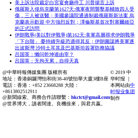
美上訴法院裁定白宮宴會廳停工 川普揚言上訴
俄羅斯入侵烏克蘭第1627天:俄軍夜間襲擊基輔致四人受
傷，三人被送醫；美國參議院通過制裁俄羅斯新法案 烏
克蘭表示歡迎 中方強烈反對；澤倫斯基首次對塞爾維亞
的正式訪問
伊朗戰爭(美以對伊戰爭)第162天:美軍高層尋求伊朗戰爭
「下台階」 憂持續升級恐適得其反；伊朗圖謀將美軍逐
出波斯灣 沙特土耳其及巴基斯坦簽署防務協議
吕国英：懒问乾坤谁由宰？
吕国英：无拘无累，自得天真
@中華時報傳媒集團 版權所有
© 2019 中
地址：香港銅鑼灣怡和街38-40號怡華大廈3樓B座
华时报 ｜
電話：香港：+852 23668288 大陸：
本网站由
中
+8613802512911
时报业集团
@新聞線索、商務合作請聯繫：
hkctct@gmail.com
制作
@世界博大，讀者闊達。良機徐來，與君共嬴。