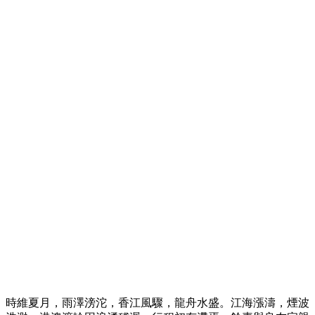
時維夏月，雨澤滂沱，香江風驟，龍舟水盛。江海漲濤，煙波