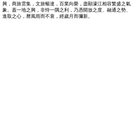
興，商旅雲集，文旅暢達，百業向榮，盡顯濠江相容繁盛之氣
象。蓋一地之興，非恃一隅之利，乃憑開放之度、融通之勢、
進取之心，曆風雨而不衰，經歲月而彌新。