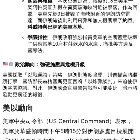
起因與報復
：本次空襲是為了報復6月8日美軍一
架阿帕契直升機在荷莫茲海峽附近被擊落。作為回
擊，美軍先於9日摧毀了海峽附近的伊朗防空雷
達，而伊朗隨後則利用飛彈和無人機襲擊了
約旦、
科威特與巴林的美軍基地
。
爭議指控
：伊朗政府強烈指責美軍的空襲蓄意破壞
了供應當地10座村莊飲水的水庫，痛批美方違反
國際法。
政治動向：強硬施壓與危機升級
美國採取「以戰逼談」策略，伊朗則態度強硬。川普揚言將繼
續打擊，國防部長赫格塞斯更直言將「以炸彈談判」來迫使伊
朗簽署協議。對此，伊朗國會官員警告戰爭可能蔓延，暗示將
發動更廣泛的報復。
美以動向
美軍中央司令部（US Central Command）表示，
美軍於華盛頓時間下午5時15分對伊朗多處目標展開