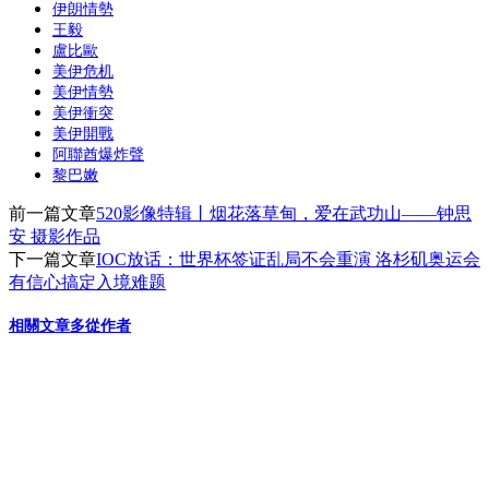
伊朗情勢
王毅
盧比歐
美伊危机
美伊情勢
美伊衝突
美伊開戰
阿聯酋爆炸聲
黎巴嫩
前一篇文章
520影像特辑丨烟花落草甸，爱在武功山——钟思
安 摄影作品
下一篇文章
IOC放话：世界杯签证乱局不会重演 洛杉矶奥运会
有信心搞定入境难题
相關文章
多從作者