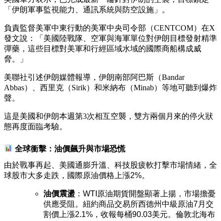
「伊朗軍事監視能力、通訊系統與防空設施」。
負責監督美軍中東行動的美軍中央司令部（CENTCOM）在X
發文說：「美國陸戰隊、空軍與海軍單位對伊朗目標發射精準
彈藥，這些目標對美軍和行經區域水域的國際商船構成威
脅。」
美聯社引述伊朗媒體報導，伊朗南部阿巴斯（Bandar
Abbas）、西里克（Sirik）和米納布（Minab）等地可聽到爆炸
聲。
這是美國和伊朗本週第3次相互空襲，雙方兩個月來的停火狀
態再度面臨考驗。
全球衝擊：油價飆升與市場恐慌
由於戰事再起、美國通膨升溫、科技股疲軟打擊市場情緒，全
球股市大多走跌，國際原油價格上漲2%。
油價震盪
：WTI原油期貨開盤顯著上揚，市場擔憂
供應受阻。紐約商品交易所西德州中級原油7月交
割價上漲2.1%，收報每桶90.03美元。倫敦北海布