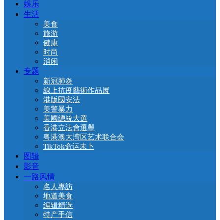
娛乐
生活
美食
旅游
健康
时尚
消闲
专题
新冠肺炎
線上抗疫藝術作品展
港版國安法
美警暴力
美國總統大選
香港立法會選舉
粤港澳大湾区艺术联合会
TikTok命运未卜
图辑
影音
一路风情
名人專訪
地道美食
编辑精选
特产手信