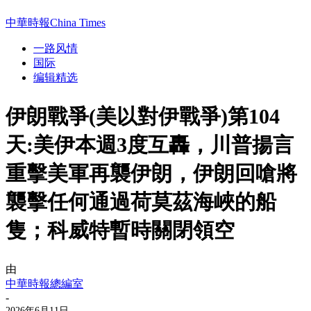
中華時報China Times
一路风情
国际
编辑精选
伊朗戰爭(美以對伊戰爭)第104
天:美伊本週3度互轟，川普揚言
重擊美軍再襲伊朗，伊朗回嗆將
襲擊任何通過荷莫茲海峽的船
隻；科威特暫時關閉領空
由
中華時報總編室
-
2026年6月11日