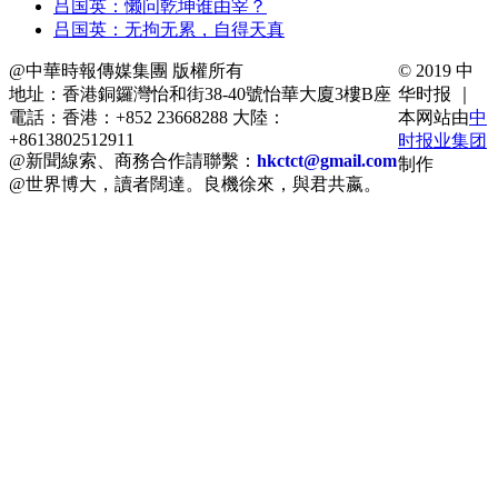
吕国英：懒问乾坤谁由宰？
吕国英：无拘无累，自得天真
@中華時報傳媒集團 版權所有
© 2019 中
地址：香港銅鑼灣怡和街38-40號怡華大廈3樓B座
华时报 ｜
電話：香港：+852 23668288 大陸：
本网站由
中
+8613802512911
时报业集团
@新聞線索、商務合作請聯繫：
hkctct@gmail.com
制作
@世界博大，讀者闊達。良機徐來，與君共嬴。