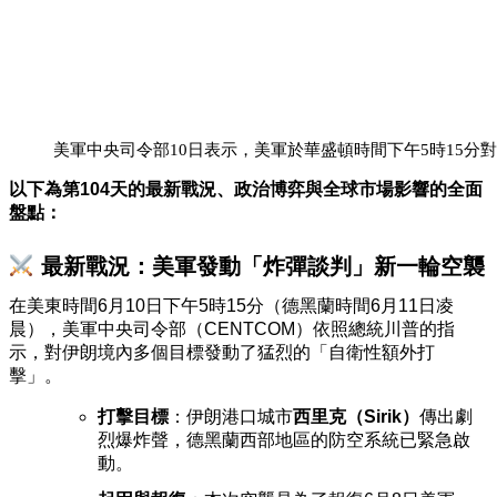
美軍中央司令部10日表示，美軍於華盛頓時間下午5時15分
以下為第104天的最新戰況、政治博弈與全球市場影響的全面
盤點：
最新戰況：美軍發動「炸彈談判」新一輪空襲
在美東時間6月10日下午5時15分（德黑蘭時間6月11日凌
晨），美軍中央司令部（CENTCOM）依照總統川普的指
示，對伊朗境內多個目標發動了猛烈的「自衛性額外打
擊」。
打擊目標
：伊朗港口城市
西里克（Sirik）
傳出劇
烈爆炸聲，德黑蘭西部地區的防空系統已緊急啟
動
。