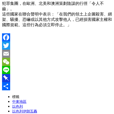
犯罪集團，在歐洲、北美和澳洲策劃陰謀的行徑「令人不
齒」。
這些國家在聯合聲明中表示：「在我們的領土上企圖殺害、綁
架、騷擾、恐嚇或以其他方式攻擊他人，已經損害國家主權和
國際規範。這些行為必須立即停止。」
Facebook
Twitter
Email
WeChat
Line
Pinboard
分
標籤
中東地區
享
以色列
以色列伊朗互轟