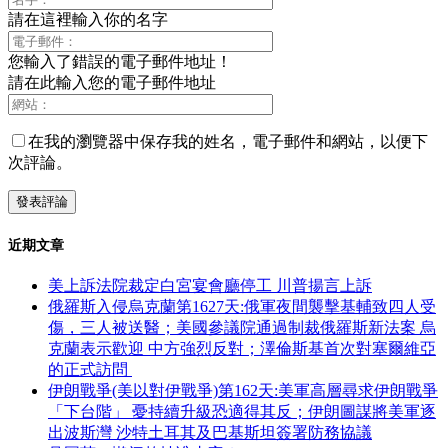
請在這裡輸入你的名字
您輸入了錯誤的電子郵件地址！
請在此輸入您的電子郵件地址
在我的瀏覽器中保存我的姓名，電子郵件和網站，以便下
次評論。
近期文章
美上訴法院裁定白宮宴會廳停工 川普揚言上訴
俄羅斯入侵烏克蘭第1627天:俄軍夜間襲擊基輔致四人受
傷，三人被送醫；美國參議院通過制裁俄羅斯新法案 烏
克蘭表示歡迎 中方強烈反對；澤倫斯基首次對塞爾維亞
的正式訪問
伊朗戰爭(美以對伊戰爭)第162天:美軍高層尋求伊朗戰爭
「下台階」 憂持續升級恐適得其反；伊朗圖謀將美軍逐
出波斯灣 沙特土耳其及巴基斯坦簽署防務協議