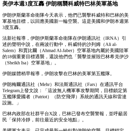
美伊本週3度互轟 伊朗稱襲科威特巴林美軍基地
伊朗伊斯蘭革命衛隊今天表示，他們已襲擊科威特和巴林的美
軍基地目標，以回應美國新一輪空襲。這是美國和伊朗本週第
3度互轟。
法新社報導，伊朗伊斯蘭革命衛隊在伊朗通訊社（IRNA）引
述的聲明中說，在兩波行動中，科威特的沙列姆（Ali al-
Salem）和賈比爾（Ahmad Al-Jaber）空軍基地內屬於美國陸軍
的18個重要目標遇襲，還說他們也「襲擊並摧毀巴林希克伊沙
（Sheikh Isa）空軍基地」。
伊朗媒體稍早報導，伊朗攻擊在巴林的美軍第五艦隊。
伊朗梅爾通訊社（Mehr）和法斯通訊社（Fars）在通訊平台
Telegram上發文說：「這波無人機軍事攻擊期間，目標鎖定第
五艦隊愛國者（Patriot）（防空飛彈）系統的通訊天線和雷達
設施。」
巴林內政部在社群平台X說，巴林已發布空襲警報，並呼籲居
民「保持冷靜，前往最近的安全地點」。
美國軍方表示，已完成最新一輪針對伊朗的空襲，目標鎖定