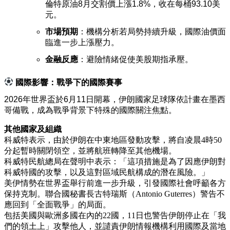
倫特原油8月交割價上漲1.8%，收在每桶93.10美
元。
市場預期
：機構分析若局勢持續升級，國際油價面
臨進一步上漲壓力。
金融反應
：避險情緒促使美股期指承壓。
國際影響：戰爭下的國際賽事
2026年世界盃於6月11日開幕，伊朗國家足球隊依計畫在墨西
哥備戰，成為戰爭背景下特殊的國際關注焦點。
其他國家及組織
科威特表示，由於伊朗在中東地區發動攻擊，將自凌晨4時50
分起暫時關閉領空，並將航班轉降至其他機場。
科威特民航總局在聲明中表示：「這項措施是為了因應伊朗對
科威特國的攻擊，以及這對區域民航構成的潛在風險。」
美伊情勢在世界盃舉行前進一步升級，引發國際社會呼籲各方
保持克制。聯合國秘書長古特瑞斯（Antonio Guterres）警告不
應回到「全面戰爭」的局面。
包括美國與歐洲多國在內的22國，11日也警告伊朗停止在「我
們的領土上」攻擊他人，並譴責伊朗情報機構利用國際及當地