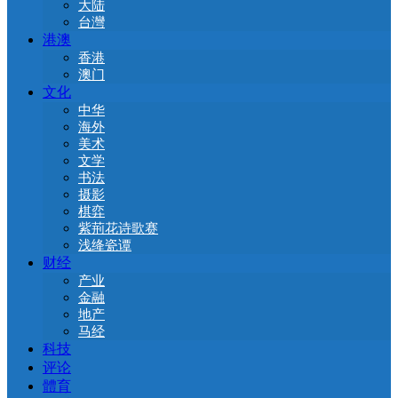
大陆
台灣
港澳
香港
澳门
文化
中华
海外
美术
文学
书法
摄影
棋弈
紫荊花诗歌赛
浅绛瓷谭
财经
产业
金融
地产
马经
科技
评论
體育