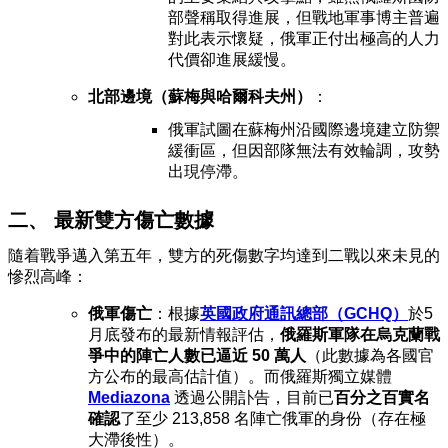
部聲稱取得進展，但戰地軍事博主普遍
對此表示懷疑，俄軍正付出極高的人力
代價卻進展緩慢。
北部邊境（蘇梅與哈爾科夫州）
：
俄軍試圖在蘇梅州沿國際邊境建立防禦
緩衝區，但因部隊無法有效輪調，攻勢
出現停滯。
二、 最新雙方傷亡數據
隨着戰爭邁入第五年，雙方的死傷數字均達到二戰以來未見的
慘烈高峰：
俄軍傷亡
：根據
英國政府通訊總部（GCHQ）
於5
月底發布的最新情報評估，
俄羅斯軍隊在烏克蘭戰
爭中的陣亡人數已逼近 50 萬人
（此數據為各國官
方公布的最高估計值）。而俄羅斯獨立媒體
Mediazona
透過公開訃告，目前已
百分之百實名
確認
了至少 213,858 名陣亡俄軍的身份（存在極
大滯後性）。