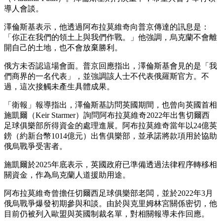
導人會談。
澤倫斯基表示，他透過阿布拉莫維奇向普京傳達的訊息是：
「你正在我們的領土上與我們作戰。」他強調，烏克蘭不會離
開自己的土地，也不會放棄勝利。
俄方未否認這場會面。普京回應指出，澤倫斯基會見的是「我
們商界的一名代表」，並強調該人士不代表俄羅斯官方。不
過，這次接觸未產生具體成果。
「衛報」報導指出，澤倫斯基訪問英國期間，也曾向英國首相
施凱爾（Keir Starmer）詢問阿布拉莫維奇2022年出售切爾西
足球俱樂部所得資金的處理進展。阿布拉莫維奇當年以24億英
鎊（約新台幣1014億元）出售俱樂部，並承諾將款項用於協助
俄烏戰爭受害者。
施凱爾於2025年底表示，英國政府已準備透過法律程序轉移相
關資金，作為烏克蘭人道援助用途。
阿布拉莫維奇曾擔任切爾西足球俱樂部老闆，並於2022年3月
俄烏戰爭爆發初期參與和談。由於與克里姆林宮關係密切，他
目前仍被列入歐盟與英國制裁名單，對相關報導未作回應。