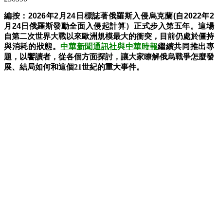
編按：
2026年2月24日標誌著
俄羅斯入侵烏克蘭(
自2022年
2
月24日
俄羅斯發動全面入侵起計算）正式步入第五年。這場
自第二次世界大戰以來歐洲規模最大的衝突，目前仍處於僵持
與消耗的狀態。
中華新聞通訊社
與
中華時報
繼續共同推出專
題，以饗讀者，從各個方面探討，讓大家瞭解俄烏戰爭怎麼發
展、結局如何和這個21世紀的重大事件。