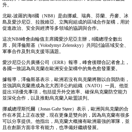
升。
北歐-波羅的海8國（NB8）是由挪威、瑞典、芬蘭、丹麥、冰
島及愛沙尼亞、拉脫維亞、立陶宛組成的區域合作架構，用於
促進政治、安全與經濟等多領域的協調與合作。
這次NB8峰會由輪值主席國愛沙尼亞主辦，8國總理全數出
席，與澤倫斯基（Volodymyr Zelenskyy）共同討論區域安全、
軍事合作及對烏支援等議題。
愛沙尼亞公共廣播公司（ERR）報導，峰會後聯合記者會上，
各國一致認為烏克蘭在歐洲安全架構中的角色愈發重要。
據報導，澤倫斯基表示，歐洲若沒有烏克蘭將難以自我防衛，
並強調烏克蘭應成為北大西洋公約組織（NATO）一員。他並
提出3項優先事項，包括提升外交效率、確保烏克蘭防空能力
並深化合作，以及推動烏克蘭入歐盟談判。
挪威總理斯托爾（Jonas Gahr Støre）表示，歐洲與烏克蘭的合
作在本質上正在改變，現在更像是雙向的，因為烏克蘭有很多
可以分享提供。他指出，烏克蘭大概擁有歐洲最強的軍隊，並
且在創新方面非常有能力，也準備好繼續發展。