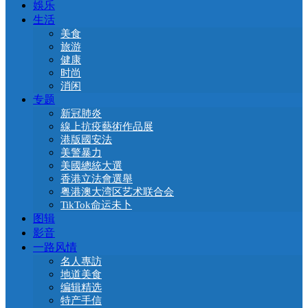
娛乐
生活
美食
旅游
健康
时尚
消闲
专题
新冠肺炎
線上抗疫藝術作品展
港版國安法
美警暴力
美國總統大選
香港立法會選舉
粤港澳大湾区艺术联合会
TikTok命运未卜
图辑
影音
一路风情
名人專訪
地道美食
编辑精选
特产手信