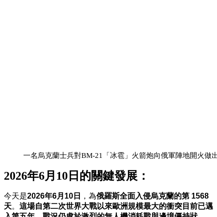
一名烏克蘭士兵對BM-21「冰雹」火箭炮向俄軍陣地開火做
2026年6月10日
的關鍵發展：
今天是
2026年6月10日
，為
俄羅斯全面入侵烏克蘭的第 1568
天
。
這場自第二次世界大戰以來歐洲規模最大的衝突目前已邁
入第五年，戰況仍處於激烈的無人機消耗戰與邊境僵持狀