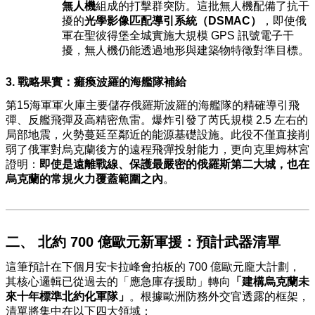
無人機
組成的打擊群突防。這批無人機配備了抗干
擾的
光學影像匹配導引系統（DSMAC）
，即使俄
軍在聖彼得堡全城實施大規模 GPS 訊號電子干
擾，無人機仍能透過地形與建築物特徵對準目標。
3. 戰略果實：癱瘓波羅的海艦隊補給
第15海軍軍火庫主要儲存俄羅斯波羅的海艦隊的精確導引飛
彈、反艦飛彈及高精密魚雷。爆炸引發了芮氏規模 2.5 左右的
局部地震，火勢蔓延至鄰近的能源基礎設施。此役不僅直接削
弱了俄軍對烏克蘭後方的遠程飛彈投射能力，更向克里姆林宮
證明：
即使是遠離戰線、保護最嚴密的俄羅斯第二大城，也在
烏克蘭的常規火力覆蓋範圍之內
。
二、 北約 700 億歐元新軍援：預計武器清單
這筆預計在下個月安卡拉峰會拍板的 700 億歐元龐大計劃，
其核心邏輯已從過去的「應急庫存援助」轉向
「建構烏克蘭未
來十年標準北約化軍隊」
。根據歐洲防務外交官透露的框架，
清單將集中在以下四大領域：