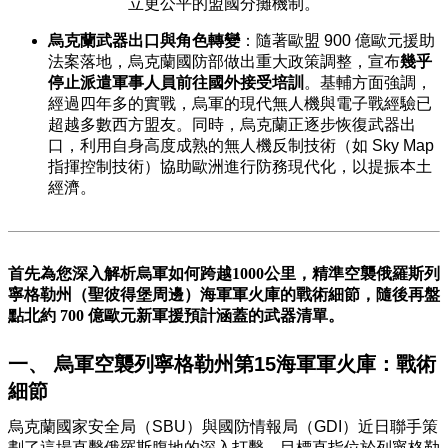
立更公平的盟國分攤機制。
烏克蘭武器出口與角色轉變
：隨著歐盟 900 億歐元援助
法案落地，烏克蘭國防部做出重大政策調整，宣布
幾乎
停止派遣軍事人員前往國外接受培訓
。基輔方面強調，
經過四年多的實戰，烏軍的現代無人機與電子戰經驗已
超越多數西方盟友。同時，烏克蘭正逐步恢復武器出
口，利用自身高度成熟的無人機反制技術（如 Sky Map
指揮控制技術）協助歐洲進行防務現代化，以提振本土
經濟。
首先為您深入解析烏軍如何跨越1000公里，精準空襲俄羅斯列
寧格勒州（聖彼得堡周邊）海軍軍火庫的戰術細節，隨後再盤
點北約 700 億歐元新軍援預計涵蓋的武器清單。
一、 烏軍空襲列寧格勒州第15海軍軍火庫：戰術
細節
烏克蘭國家安全局（SBU）與國防情報局（GDI）近日聯手策
劃了這場直擊俄羅斯腹地的深入打擊，目標直指位於列寧格勒