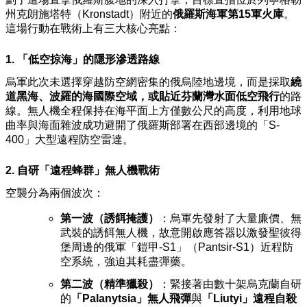
州克朗施塔特（Kronstadt）附近的
俄羅斯海軍第15軍火庫
。
這場行動在戰術上有三大核心亮點：
1. 「低空掠海」的隱形滲透路線
烏軍此次未選擇穿越防空網密集的俄烏陸地邊境，而是採取
繞
道黑海、波羅的海國際空域，或貼近芬蘭灣水面低空飛行
的路
線。無人機全程保持在海平面上方僅數公尺的高度，利用地球
曲率與海面雜波成功避開了俄羅斯部署在西部邊境的「S-
400」大型遠程防空雷達。
2. 自研「遠程蜂群」無人機戰術
空襲分為兩個波次：
第一波（誘餌掩護）
：烏軍先發射了大量廉價、無
武裝的誘餌無人機，故意開啟應答器以激發聖彼得
堡周邊的俄軍「鎧甲-S1」（Pantsir-S1）近程防
空系統，強迫其耗盡彈藥。
第二波（精準獵殺）
：緊接著由數十架烏克蘭自研
的
「Palanytsia」無人飛彈
與
「Liutyi」遠程自殺