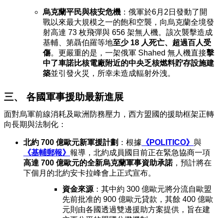
烏克蘭平民與核安危機
：俄軍於6月2日發動了開
戰以來最大規模之一的飽和空襲，向烏克蘭全境發
射高達 73 枚飛彈與 656 架無人機。該次襲擊造成
基輔、第聶伯羅等地
至少 18 人死亡、超過百人受
傷
。更嚴重的是，一架俄軍 Shahed 無人機直接
擊
中了車諾比核電廠附近的中央乏核燃料貯存設施建
築
並引發火災，所幸未造成輻射外洩。
三、 各國軍事援助最新進展
面對烏軍前線消耗及歐洲防務壓力，西方盟國的援助框架正轉
向長期與法制化：
北約 700 億歐元新軍援計劃
：根據
《POLITICO》
與
《基輔郵報》
報導，北約成員國目前正在緊急協商一項
高達 700 億歐元的全新烏克蘭軍事資助承諾
，預計將在
下個月的北約安卡拉峰會上正式宣布。
資金來源
：其中約 300 億歐元將分流自歐盟
先前批准的 900 億歐元貸款，其餘 400 億歐
元則由各國透過雙邊援助方案提供，旨在建