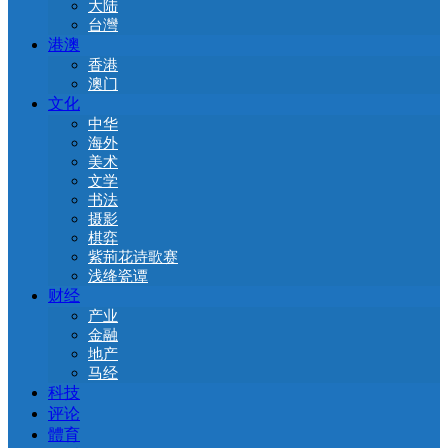
大陆
台灣
港澳
香港
澳门
文化
中华
海外
美术
文学
书法
摄影
棋弈
紫荊花诗歌赛
浅绛瓷谭
财经
产业
金融
地产
马经
科技
评论
體育