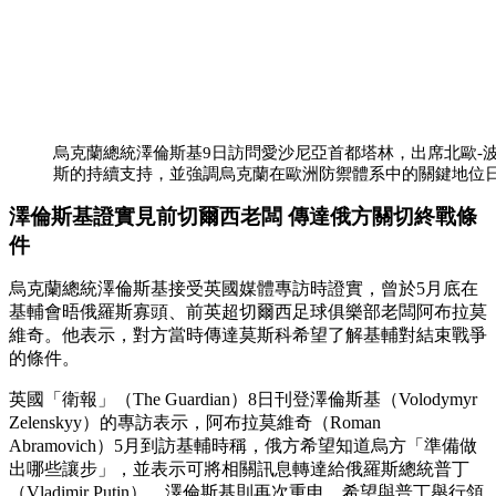
烏克蘭總統澤倫斯基9日訪問愛沙尼亞首都塔林，出席北歐-
斯的持續支持，並強調烏克蘭在歐洲防禦體系中的關鍵地位
澤倫斯基證實見前切爾西老闆 傳達俄方關切終戰條
件
烏克蘭總統澤倫斯基接受英國媒體專訪時證實，曾於5月底在
基輔會晤俄羅斯寡頭、前英超切爾西足球俱樂部老闆阿布拉莫
維奇。他表示，對方當時傳達莫斯科希望了解基輔對結束戰爭
的條件。
英國「衛報」（The Guardian）8日刊登澤倫斯基（Volodymyr
Zelenskyy）的專訪表示，阿布拉莫維奇（Roman
Abramovich）5月到訪基輔時稱，俄方希望知道烏方「準備做
出哪些讓步」，並表示可將相關訊息轉達給俄羅斯總統普丁
（Vladimir Putin）。澤倫斯基則再次重申，希望與普丁舉行領