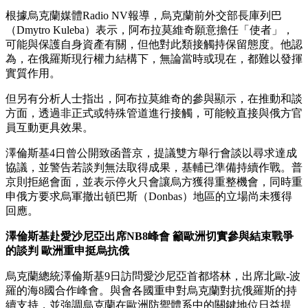
根據烏克蘭媒體Radio NV報導，烏克蘭前外交部長庫列巴
（Dmytro Kuleba）表示，阿布拉莫維奇願意擔任「使者」，
可能與保護自身資產有關，但他對此類接觸持保留態度。他認
為，在俄羅斯現行權力結構下，無論當時或現在，都難以發揮
實質作用。
但另有分析人士指出，阿布拉莫維奇的參與顯示，在推動和談
方面，透過非正式或特殊管道進行接觸，可能較直接與俄方官
員互動更具效果。
澤倫斯基4日曾公開致函普京，提議雙方舉行會談以尋求達成
協議，並警告若談判無法取得成果，基輔已準備持續作戰。普
京則拒絕會面，並表示停火只會讓烏方獲得重整機會，同時重
申俄方要求烏軍撤出頓巴斯（Donbas）地區的立場尚未獲得
回應。
澤倫斯基赴愛沙尼亞出席NB8峰會
籲歐洲切實參與結束戰爭
的談判
歐洲重申挺烏抗俄
烏克蘭總統澤倫斯基9日訪問愛沙尼亞首都塔林，出席北歐-波
羅的海8國合作峰會。與會各國重申對烏克蘭對抗俄羅斯的持
續支持，並強調烏克蘭在歐洲防禦體系中的關鍵地位日益提