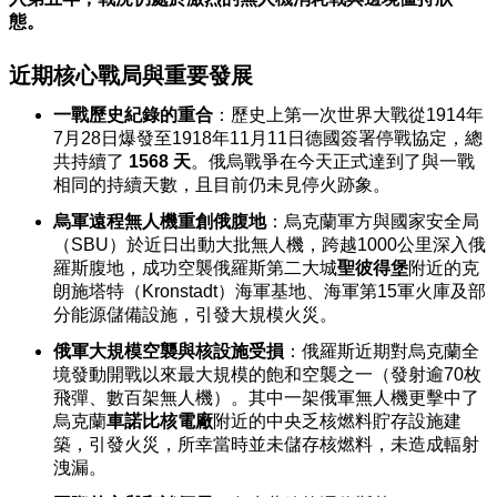
態。
近期核心戰局與重要發展
一戰歷史紀錄的重合
：歷史上第一次世界大戰從1914年
7月28日爆發至1918年11月11日德國簽署停戰協定，總
共持續了
1568 天
。俄烏戰爭在今天正式達到了與一戰
相同的持續天數，且目前仍未見停火跡象。
烏軍遠程無人機重創俄腹地
：烏克蘭軍方與國家安全局
（SBU）於近日出動大批無人機，跨越1000公里深入俄
羅斯腹地，成功空襲俄羅斯第二大城
聖彼得堡
附近的克
朗施塔特（Kronstadt）海軍基地、海軍第15軍火庫及部
分能源儲備設施，引發大規模火災。
俄軍大規模空襲與核設施受損
：俄羅斯近期對烏克蘭全
境發動開戰以來最大規模的飽和空襲之一（發射逾70枚
飛彈、數百架無人機）。其中一架俄軍無人機更擊中了
烏克蘭
車諾比核電廠
附近的中央乏核燃料貯存設施建
築，引發火災，所幸當時並未儲存核燃料，未造成輻射
洩漏。