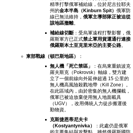
精準打擊俄軍補給線，位於尼古拉耶夫
州的
金本半島（Kinburn Spit）
俄軍防
線已無法維持，
俄軍主導部隊正被迫從
該地區撤離
。
補給線切斷
：受烏軍遠程打擊影響，俄
羅斯軍方已正式
禁止軍用貨運通行連接
俄羅斯本土至克里米亞的主要公路
。
東部戰線（頓巴斯地區）
：
無人機「死亡禁區」
：在烏東重鎮波克
羅夫斯克（Pokrovsk）軸線，雙方建
立了一個前線向外延伸超過 15 公里的
無人機高風險殺戮地帶（Kill Zone）。
在此區域內，由於密集的無人機攔截，
俄軍已被迫放棄使用無人地面載具
（UGV），改用傳統人力徒步搬運後
勤物資。
克斯捷恩蒂尼夫卡
（Kostyantynivka）
：此處仍是俄軍
的主要集結與攻擊點，雖然俄羅斯國防