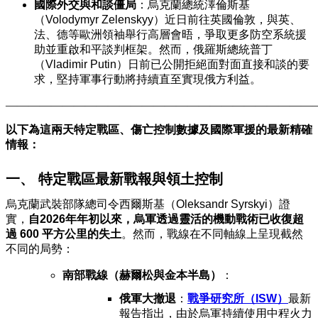
國際外交與和談僵局
：烏克蘭總統澤倫斯基
（Volodymyr Zelenskyy）近日前往英國倫敦，與英、
法、德等歐洲領袖舉行高層會晤，爭取更多防空系統援
助並重啟和平談判框架。然而，俄羅斯總統普丁
（Vladimir Putin）日前已公開拒絕面對面直接和談的要
求，堅持軍事行動將持續直至實現俄方利益。
———————————————————————————
以下為這兩天特定戰區、傷亡控制數據及國際軍援的最新精確
情報：
一、 特定戰區最新戰報與領土控制
烏克蘭武裝部隊總司令西爾斯基（Oleksandr Syrskyi）證
實，
自2026年年初以來，烏軍透過靈活的機動戰術已收復超
過 600 平方公里的失土
。然而，戰線在不同軸線上呈現截然
不同的局勢：
南部戰線（赫爾松與金本半島）
：
俄軍大撤退
：
戰爭研究所（ISW）
最新
報告指出，由於烏軍持續使用中程火力