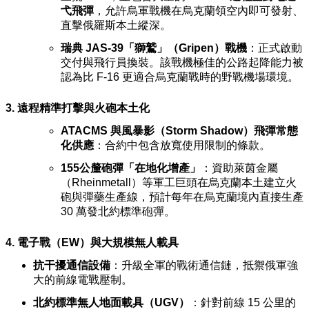
弋飛彈
，允許烏軍戰機在烏克蘭領空內即可發射、
直擊俄羅斯本土縱深。
瑞典 JAS-39「獅鷲」（Gripen）戰機
：正式啟動
交付與飛行員換裝。該戰機極佳的公路起降能力被
認為比 F-16 更適合烏克蘭戰時的野戰機場環境。
3. 遠程精準打擊與火砲本土化
ATACMS 與風暴影（Storm Shadow）飛彈常態
化供應
：合約中包含放寬使用限制的條款。
155公釐砲彈「在地化增產」
：資助萊茵金屬
（Rheinmetall）等軍工巨頭在烏克蘭本土建立火
砲與彈藥生產線，預計每年在烏克蘭境內直接生產
30 萬發北約標準砲彈。
4. 電子戰（EW）與大規模無人載具
抗干擾通信設備
：升級全軍的戰術通信鏈，抵禦俄軍強
大的前線電戰壓制。
北約標準無人地面載具（UGV）
：針對前線 15 公里的