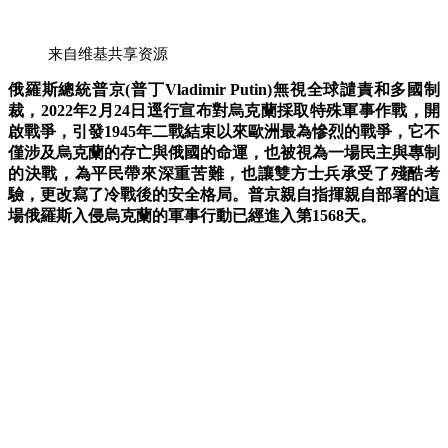
来自维基共享资源
俄羅斯總統普京(普丁Vladimir Putin)無視全球譴責和多國制
裁，2022年2月24日逕行宣布對烏克蘭採取特殊軍事作戰，開
啟戰爭，引發1945年二戰結束以來歐洲最為慘烈的戰爭，它不
僅涉及烏克蘭的存亡與俄國的命運，也被視為一場民主與專制
的決戰，
為平民帶來深重苦難，也讓雙方士兵承受了殘酷考
驗，更改寫了冷戰後的安全格局。
普京
親自指揮
親自
部署的這
場俄羅斯入侵烏克蘭的軍事行動已經進入第1568天。