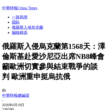
中華時報China Times
一路风情
国际
俄羅斯入侵烏克蘭
编辑精选
俄羅斯入侵烏克蘭第1568天：澤
倫斯基赴愛沙尼亞出席NB8峰會
籲歐洲切實參與結束戰爭的談
判 歐洲重申挺烏抗俄
由
中華時報總編室
-
2026年6月10日
236590