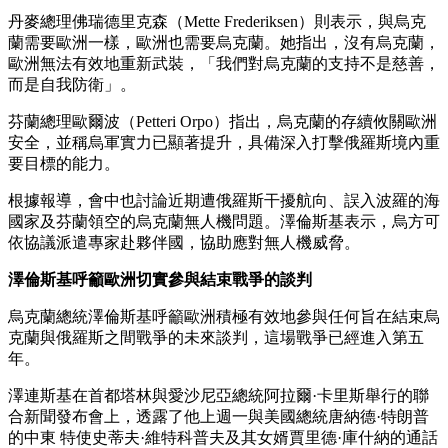
丹麥總理佛瑞德里克森（Mette Frederiksen）則表示，與烏克
蘭需要歐洲一樣，歐洲也需要烏克蘭。她指出，沒有烏克蘭，
歐洲無法有效地重新武裝，「我們對烏克蘭的支持不是慈善，
而是自我防衛」。
芬蘭總理歐爾波（Petteri Orpo）指出，烏克蘭的存續攸關歐洲
安全，並稱烏軍實力已顯著提升，具備深入打擊俄羅斯境內重
要目標的能力。
根據報導，會中也討論近期遭俄羅斯干擾航向、誤入波羅的海
國家及芬蘭領空的烏克蘭無人機問題。澤倫斯基表示，烏方可
依協議派遣專家赴夥伴國，協助應對無人機威脅。
澤倫斯基
呼籲歐洲切實參與結束戰爭的談判
烏克蘭總統澤倫斯基呼籲歐洲積極有效地參與任何旨在結束烏
克蘭與俄羅斯之間戰爭的未來談判，這場戰爭已經進入第五
年。
澤連斯基在首都塔林與愛沙尼亞總統阿拉爾·卡里斯舉行的聯
合新聞發布會上，透露了他上週一與美國總統唐納德·特朗普
的中東 特使史蒂夫·維特科普夫及其女婿賈里德·庫什納的通話