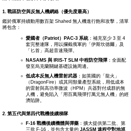
1. 戰區防空與反無人機網絡（優先度最高）
鑑於俄軍持續動用數百架 Shahed 無人機進行飽和攻擊，清單
將包含：
愛國者（Patriot）PAC-3 系統
：補充至少 3 至 4
套完整連隊，用以攔截俄軍的「伊斯坎德爾」及
「匕首」高超音速飛彈。
NASAMS 與 IRIS-T SLM 中程防空飛彈
：全面配
發至烏克蘭關鍵基礎設施周邊。
低成本反無人機雷射武器
：如英國的「龍火」
（DragonFire）或其同類量產型系統，用低成本
的雷射與高功率微波（HPM）兵器對付成群的無
人機，避免陷入「用百萬飛彈打萬元無人機」的經
濟陷阱。
2. 第五代與第四代戰機後續梯隊
F-16 戰機後續機體與彈藥
：擴大提供第二批、第
三批 F-16，並包含大量的
JASSM 遠程空對地巡