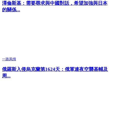
澤倫斯基：需要尋求與中國對話，希望加強與日本
的關係...
一路风情
俄羅斯入侵烏克蘭第1624天：俄軍連夜空襲基輔及
周...