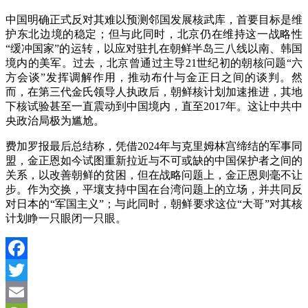
中国明确正式反对其难以预测邻国发展核武库，首要目标是维
护东北边境的稳定；但与此同时，北京仍在维持这一战略性
“缓冲国家”的运转，以应对驻扎在朝鲜半岛三八线以南、韩国
境内的美军。过去，北京曾通过主导21世纪初的朝核问题“六
方会谈”发挥调解作用，推动布什与金正日之间的谈判。然
而，在第三代金氏领导人执政后，朝鲜核计划加速推进，其地
下核试验甚至一直震动到中国境内，直至2017年。这让中共中
央政治局极为尴尬。
费加罗报最后总结称，凭借2024年与克里姆林宫缔结的军事同
盟，金正恩如今试图重新拉近与不可或缺的中国保护者之间的
关系，以改善朝鲜的贫困，但在战略问题上，金正恩则毫不让
步。作为交换，平壤支持中国在台湾问题上的立场，并共同反
对日本的“军国主义”；与此同时，朝鲜要求这位“大哥”对其核
计划睁一只眼闭一只眼。
Facebook
Twitter