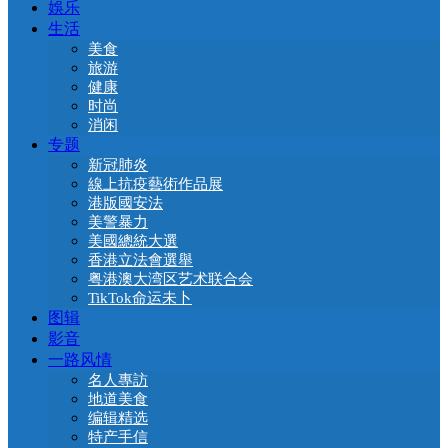
娛乐
生活
美食
旅游
健康
时尚
消闲
专题
新冠肺炎
線上抗疫藝術作品展
港版國安法
美警暴力
美國總統大選
香港立法會選舉
粤港澳大湾区艺术联合会
TikTok命运未卜
图辑
影音
一路风情
名人專訪
地道美食
编辑精选
特产手信