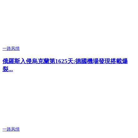
一路风情
俄羅斯入侵烏克蘭第1625天:德國機場發現搭載爆
裂...
一路风情