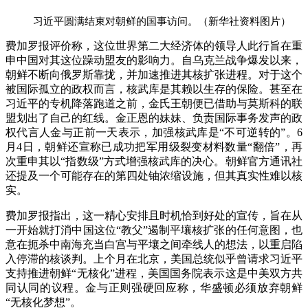
习近平圆满结束对朝鲜的国事访问。（新华社资料图片）
费加罗报评价称，这位世界第二大经济体的领导人此行旨在重
申中国对其这位躁动盟友的影响力。自乌克兰战争爆发以来，
朝鲜不断向俄罗斯靠拢，并加速推进其核扩张进程。对于这个
被国际孤立的政权而言，核武库是其赖以生存的保险。甚至在
习近平的专机降落跑道之前，金氏王朝便已借助与莫斯科的联
盟划出了自己的红线。金正恩的妹妹、负责国际事务发声的政
权代言人金与正前一天表示，加强核武库是“不可逆转的”。6
月4日，朝鲜还宣称已成功把军用级裂变材料数量“翻倍”，再
次重申其以“指数级”方式增强核武库的决心。朝鲜官方通讯社
还提及一个可能存在的第四处铀浓缩设施，但其真实性难以核
实。
费加罗报指出，这一精心安排且时机恰到好处的宣传，旨在从
一开始就打消中国这位“教父”遏制平壤核扩张的任何意图，也
意在扼杀中南海充当白宫与平壤之间牵线人的想法，以重启陷
入停滞的核谈判。上个月在北京，美国总统似乎曾请求习近平
支持推进朝鲜“无核化”进程，美国国务院表示这是中美双方共
同认同的议程。金与正则强硬回应称，华盛顿必须放弃朝鲜
“无核化梦想”。