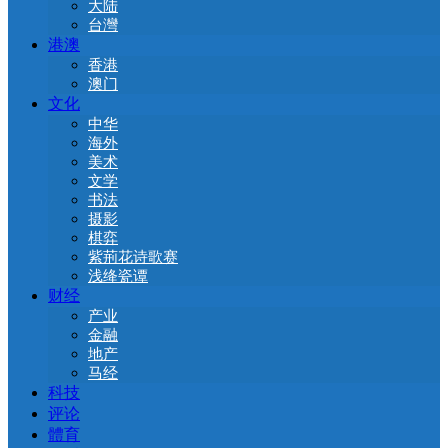
大陆
台灣
港澳
香港
澳门
文化
中华
海外
美术
文学
书法
摄影
棋弈
紫荊花诗歌赛
浅绛瓷谭
财经
产业
金融
地产
马经
科技
评论
體育