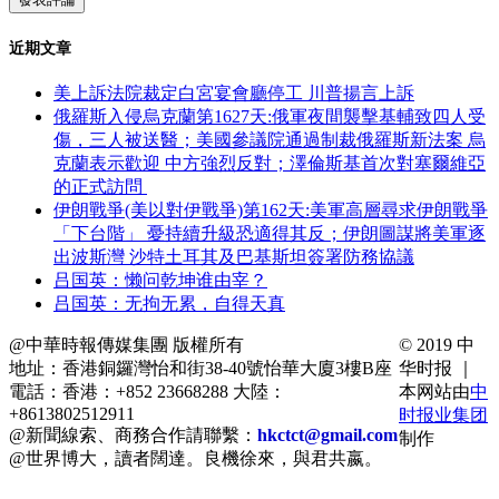
近期文章
美上訴法院裁定白宮宴會廳停工 川普揚言上訴
俄羅斯入侵烏克蘭第1627天:俄軍夜間襲擊基輔致四人受
傷，三人被送醫；美國參議院通過制裁俄羅斯新法案 烏
克蘭表示歡迎 中方強烈反對；澤倫斯基首次對塞爾維亞
的正式訪問
伊朗戰爭(美以對伊戰爭)第162天:美軍高層尋求伊朗戰爭
「下台階」 憂持續升級恐適得其反；伊朗圖謀將美軍逐
出波斯灣 沙特土耳其及巴基斯坦簽署防務協議
吕国英：懒问乾坤谁由宰？
吕国英：无拘无累，自得天真
@中華時報傳媒集團 版權所有
© 2019 中
地址：香港銅鑼灣怡和街38-40號怡華大廈3樓B座
华时报 ｜
電話：香港：+852 23668288 大陸：
本网站由
中
+8613802512911
时报业集团
@新聞線索、商務合作請聯繫：
hkctct@gmail.com
制作
@世界博大，讀者闊達。良機徐來，與君共嬴。