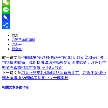
Email
WeChat
Line
Pinboard
分
標籤
习近平访问朝鲜
享
習近平
習金會
前一篇文章
伊朗戰爭(美以對伊戰爭)第102天:特朗普稱美伊談
判到最後關頭 萬斯指將繼續推動與伊朗達成協議；以色列空
襲黎巴嫩南部港市泰爾 至少8人喪命
下一篇文章
习近平结束朝鲜国事访问返抵北京；习近平参谒中
朝友谊塔 参访朝鲜劳动党中央干部学校
相關文章
多從作者