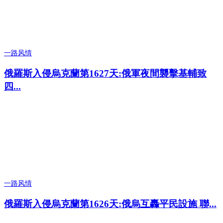
一路风情
俄羅斯入侵烏克蘭第1627天:俄軍夜間襲擊基輔致
四...
一路风情
俄羅斯入侵烏克蘭第1626天:俄烏互轟平民設施 聯...