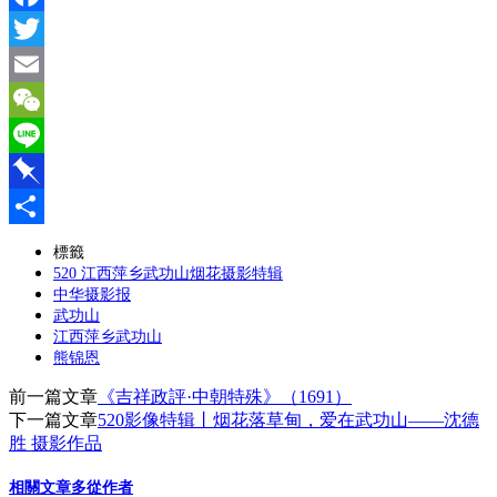
Facebook
Twitter
Email
WeChat
Line
Pinboard
分
標籤
520 江西萍乡武功山烟花摄影特辑
享
中华摄影报
武功山
江西萍乡武功山
熊锦恩
前一篇文章
《吉祥政評·中朝特殊》（1691）
下一篇文章
520影像特辑丨烟花落草甸，爱在武功山——沈德
胜 摄影作品
相關文章
多從作者