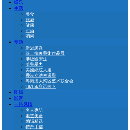
娛乐
生活
美食
旅游
健康
时尚
消闲
专题
新冠肺炎
線上抗疫藝術作品展
港版國安法
美警暴力
美國總統大選
香港立法會選舉
粤港澳大湾区艺术联合会
TikTok命运未卜
图辑
影音
一路风情
名人專訪
地道美食
编辑精选
特产手信