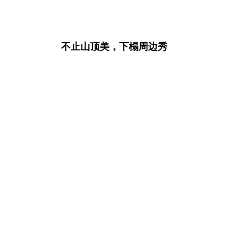
不止山顶美，下榻周边秀