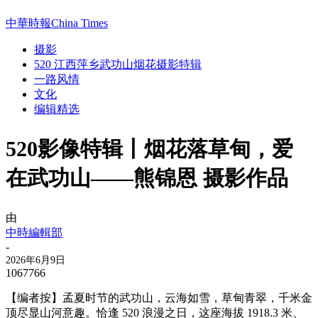
中華時報China Times
摄影
520 江西萍乡武功山烟花摄影特辑
一路风情
文化
编辑精选
520影像特辑丨烟花落草甸，爱
在武功山——熊锦恩 摄影作品
由
中時編輯部
-
2026年6月9日
1067766
【编者按】孟夏时节的武功山，云海如雪，草甸青翠，千米金
顶尽显山河意趣。恰逢 520 浪漫之日，这座海拔 1918.3 米、