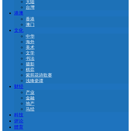
大陆
台灣
港澳
香港
澳门
文化
中华
海外
美术
文学
书法
摄影
棋弈
紫荊花诗歌赛
浅绛瓷谭
财经
产业
金融
地产
马经
科技
评论
體育