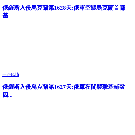
俄羅斯入侵烏克蘭第1628天:俄軍空襲烏克蘭首都
基...
一路风情
俄羅斯入侵烏克蘭第1627天:俄軍夜間襲擊基輔致
四...