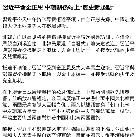
習近平會金正恩
中朝關係站上“歷史新起點”
習近平今天中午搭乘專機抵達平壤，由金正恩夫婦、中國駐北
韓大使王亞軍等人在機場迎接。
北韓方面以高規格的待遇迎接習近平這次國是訪問，不僅金正
恩親自到場迎接，北韓民眾還「自發式」地夾道歡迎。習近平
與彭麗媛從機艙走下舷梯，與金正恩握手，並接受北韓的少年
及兒童獻花。
抵達平壤後，習近平受到金正恩及夫人李雪主迎接。習近平與
彭麗媛從機艙走下舷梯，與金正恩握手，並接受北韓的少年及
兒童獻花。
在平壤金日成廣場舉行的歡迎儀式上，中朝兩國國歌先後奏
響，並鳴放21響禮炮。金日成廣場正中央懸掛著中國與北韓兩
黨、兩國最高領導人巨幅肖像，兩旁以雙語書寫「朝（北韓）
中友誼萬古長青」、「牢不可破的朝中友誼團結萬歲」標語。
平壤主要街道兩側懸掛著中國和北韓兩國國旗。
隨後，習近平和彭麗媛乘車前往錦繡山迎賓館下榻，並由金正
恩和夫人李雪主親自送至迎賓館。畫面並顯示，從平壤機場經