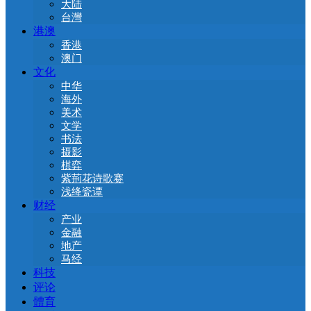
大陆
台灣
港澳
香港
澳门
文化
中华
海外
美术
文学
书法
摄影
棋弈
紫荊花诗歌赛
浅绛瓷谭
财经
产业
金融
地产
马经
科技
评论
體育