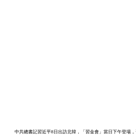
中共總書記習近平8日出訪北韓，「習金會」當日下午登場