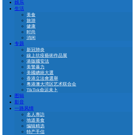
娛乐
生活
美食
旅游
健康
时尚
消闲
专题
新冠肺炎
線上抗疫藝術作品展
港版國安法
美警暴力
美國總統大選
香港立法會選舉
粤港澳大湾区艺术联合会
TikTok命运未卜
图辑
影音
一路风情
名人專訪
地道美食
编辑精选
特产手信