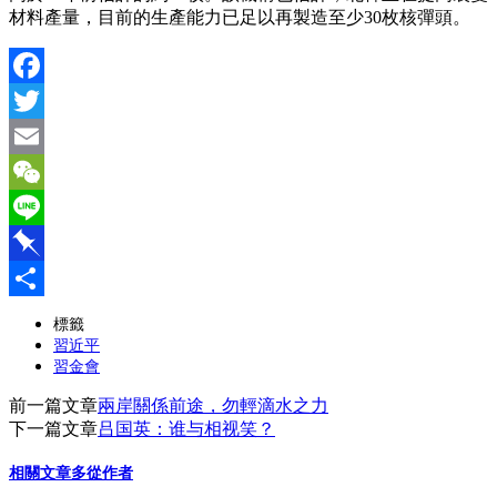
材料產量，目前的生產能力已足以再製造至少30枚核彈頭。
Facebook
Twitter
Email
WeChat
Line
Pinboard
分
標籤
習近平
享
習金會
前一篇文章
兩岸關係前途，勿輕滴水之力
下一篇文章
吕国英：谁与相视笑？
相關文章
多從作者