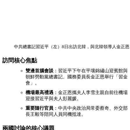
中共總書記習近平（左）8日出訪北韓，與北韓領導人金正恩（右）
訪問核心焦點
雙邊首腦會談
：習近平下午在平壤錦繡山迎賓館與
朝鮮勞動黨總書記、國務委員長金正恩舉行「習金
會」。
機場最高禮遇
：金正恩攜夫人李雪主親自前往機場
迎接習近平與夫人彭麗媛。
重要隨行官員
：中共中央政治局常委蔡奇、外交部
長王毅等陪同人員同機抵達。
兩國討論的核心議題