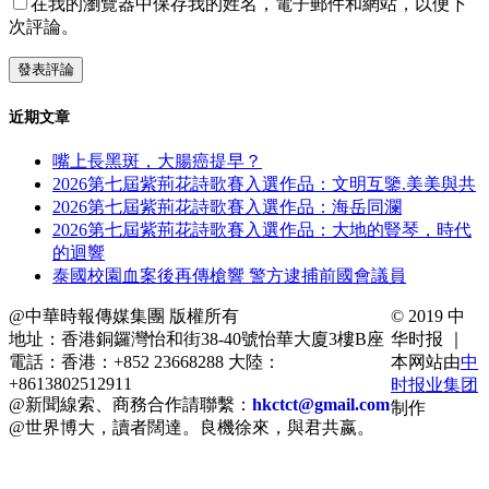
在我的瀏覽器中保存我的姓名，電子郵件和網站，以便下
次評論。
近期文章
嘴上長黑斑，大腸癌提早？
2026第七屆紫荊花詩歌賽入選作品：文明互鑒.美美與共
2026第七屆紫荊花詩歌賽入選作品：海岳同瀾
2026第七屆紫荊花詩歌賽入選作品：大地的豎琴，時代
的迴響
泰國校園血案後再傳槍響 警方逮捕前國會議員
@中華時報傳媒集團 版權所有
© 2019 中
地址：香港銅鑼灣怡和街38-40號怡華大廈3樓B座
华时报 ｜
電話：香港：+852 23668288 大陸：
本网站由
中
+8613802512911
时报业集团
@新聞線索、商務合作請聯繫：
hkctct@gmail.com
制作
@世界博大，讀者闊達。良機徐來，與君共嬴。