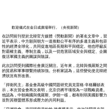
歡迎儀式在金日成廣場舉行。（央視新聞）
在訪問前刊登於北韓官方媒體《勞動新聞》的署名文章中，習
近平表示，中方願與朝方一道推動公平有序的多邊主義和包容
性的經濟全球化，共同促進地區長期和平與穩定。他也呼籲反
對霸權主義、專制主義，以及一切危害區域安全與穩定、企圖
復活軍國主義的圖謀與陰謀。
此次訪問受到國際社會廣泛關注。近年來，北韓與俄羅斯之間
的貿易和軍事聯繫持續加強。分析家認為，這些變化使北韓經
濟狀況有所改善。
「捍衛民主」基金會高級中國問題研究員克雷格·辛格爾頓表
示，本次習金會再次表明，北京仍將平壤視為一項戰略資產。
他認為，中朝兩國與俄羅斯、伊朗一樣，都有削弱美國影響力
並對其聯盟體系形成壓力的共同利益。