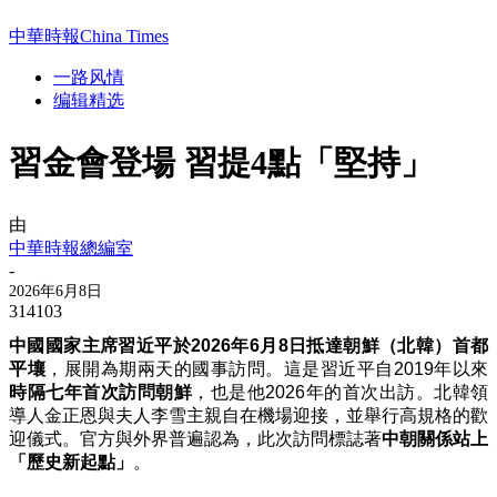
中華時報China Times
一路风情
编辑精选
習金會登場 習提4點「堅持」
由
中華時報總編室
-
2026年6月8日
314103
中國國家主席習近平於2026年6月8日抵達朝鮮（北韓）首都
平壤
，展開為期兩天的國事訪問。這是習近平自2019年以來
時隔七年首次訪問朝鮮
，也是他2026年的首次出訪。北韓領
導人金正恩與夫人李雪主親自在機場迎接，並舉行高規格的歡
迎儀式。官方與外界普遍認為，此次訪問標誌著
中朝關係站上
「歷史新起點」
。