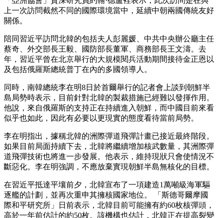
「亞洲協會」資深研究員約翰·德盧裡表示，此次訪問是在與
上一次訪問截然不同的國際環境當中，延續中朝兩國傳統友好
關係。
陪同習近平訪問北韓的包括夫人彭麗媛、中共中央辦公廳主任
蔡奇、外交部長王毅、國防部長董軍、商務部長王文濤。去
年，習近平曾在北京舉行的大規模閱兵活動期間接待金正恩以
及包括俄羅斯總統普丁在內的多國領導人。
同時，南韓總統李在明8日於首爾舉行的記者會上談到朝鮮半
島局勢時表示，目前針對北韓的製裁措施已經難以發揮作用。
他說，來自俄羅斯的支持正在持續進入朝鮮，而中國目前來看
似乎也如此，因此有必要以更現實的態度看待當前局勢。
李在明指出，據稱北韓的洲際彈道飛彈計畫已接近最終階段。
如果目前局面持續下去，北韓將繼續增加核武數量，其洲際彈
道飛彈技術也將進一步發展。他表示，維持現狀只會使情況不
斷惡化。李在明強調，不應放棄實現朝鮮半島無核化的目標。
在習近平抵達平壤前夕，北韓宣布了一項建造1萬噸級海軍驅
逐艦的計劃，並再次重申其擁核國家地位。 「斯德哥爾摩國
際和平研究所」日前表示，北韓目前可能擁有約60枚核彈頭，
高於一年前估計的約50枚。該機構也估計，北韓正在提高裂變