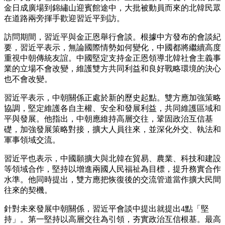
金日成廣場到錦繡山迎賓館途中，大批被動員而來的北韓民眾
在道路兩旁揮手歡迎習近平到訪。
訪問期間，習近平與金正恩舉行會談。根據中方發布的會談紀
要，習近平表示，無論國際情勢如何變化，中國都將繼續高度
重視中朝傳統友誼。中國堅定支持金正恩領導北韓社會主義事
業的立場不會改變，維護雙方共同利益和良好戰略環境的決心
也不會改變。
習近平表示，中朝關係正處於新的歷史起點。雙方應加強策略
協調，堅定維護各自主權、安全和發展利益，共同維護區域和
平與發展。他指出，中朝應維持高層交往，鞏固政治互信基
礎，加強發展策略對接，擴大人員往來，並深化外交、執法和
軍事領域交流。
習近平也表示，中國願擴大與北韓在貿易、農業、科技和建設
等領域合作，堅持以增進兩國人民福祉為目標，提升務實合作
水準。他同時提出，雙方應把恢復後的交流管道當作擴大民間
往來的契機。
針對未來發展中朝關係，習近平會談中提出就提出4點「堅
持」。第一堅持以高層交往為引領，夯實政治互信根基。最高