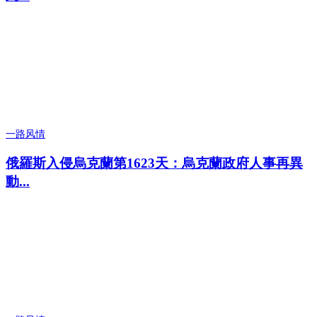
一路风情
俄羅斯入侵烏克蘭第1623天：烏克蘭政府人事再異
動...