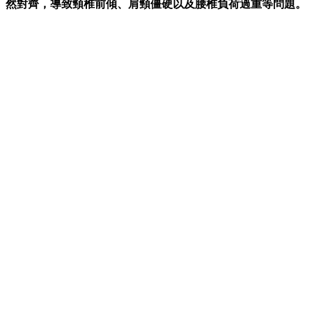
然對齊，導致頸椎前傾、肩頸僵硬以及腰椎負荷過重等問題。