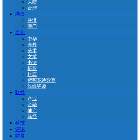
大陆
台灣
港澳
香港
澳门
文化
中华
海外
美术
文学
书法
摄影
棋弈
紫荊花诗歌赛
浅绛瓷谭
财经
产业
金融
地产
马经
科技
评论
體育