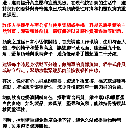
送，進而提升高血壓和疲勞風險。在現代快節奏的生活中，維
持良好的姿勢與脊椎健康已成為預防慢性疼痛和相關疾病的重
要課題。
許多人長期坐在辦公桌前使用電腦或手機，容易忽略身體的自
然對齊，導致頸椎前傾、肩頸僵硬以及腰椎負荷過重等問題。
預防之道從日常小習慣開始，首先調整工作環境，使用符合人
體工學的椅子和螢幕高度，讓雙腳平放地面、膝蓋呈九十度
角，螢幕頂端與眼睛齊平，避免低頭滑手機超過二十分鐘。
建議每小時起身活動五分鐘，做簡單的肩部旋轉、貓牛式伸展
或站立行走，幫助放鬆緊繃肌肉並恢復脊椎曲線。
其次，強化核心肌群至關重要，透過平板支撐、橋式或游泳等
運動，增強腹背部穩定性，減少脊椎依賴單一肌肉群的負荷。
均衡飲食也扮演關鍵角色，攝取富含鈣質、維生素D和膠原蛋
白的食物，如乳製品、綠葉菜、堅果和魚類，能維持骨密度與
椎間盤彈性。
同時，控制體重避免過度負擔下背，避免久站或提重物時彎
腰，改用蹲姿保護腰椎。