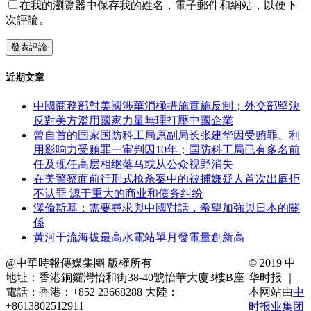
在我的瀏覽器中保存我的姓名，電子郵件和網站，以便下
次評論。
近期文章
中國商務部對美國涉華消極措施實施反制；外交部堅決
反對美方濫用國家力量無理打壓中國企業
曾自首的国家国防科工局原副局长张建华因受贿罪、利
用影响力受贿罪一审判囚10年；国防科工局已有多名前
任及现任高层相继落马或从公众视野消失
在美警察面前行刑式枪杀案中的被捕嫌疑人首次出庭拒
不认罪 源于重大的商业和债务纠纷
澤倫斯基：需要尋求與中國對話，希望加強與日本的關
係
黃河干流海拔最高水電站單月發電量創新高
@中華時報傳媒集團 版權所有
© 2019 中
地址：香港銅鑼灣怡和街38-40號怡華大廈3樓B座
华时报 ｜
電話：香港：+852 23668288 大陸：
本网站由
中
+8613802512911
时报业集团