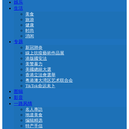
娛乐
生活
美食
旅游
健康
时尚
消闲
专题
新冠肺炎
線上抗疫藝術作品展
港版國安法
美警暴力
美國總統大選
香港立法會選舉
粤港澳大湾区艺术联合会
TikTok命运未卜
图辑
影音
一路风情
名人專訪
地道美食
编辑精选
特产手信