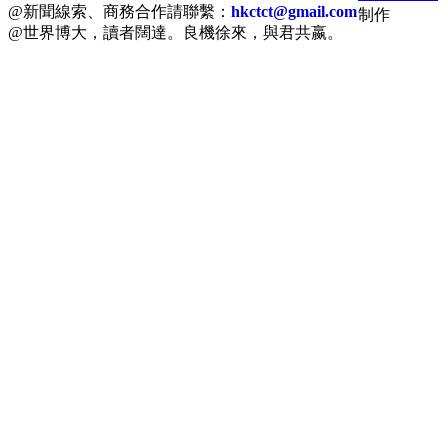
@新聞線索、商務合作請聯繫：
hkctct@gmail.com
制作
@世界博大，讀者闊達。良機徐來，與君共嬴。