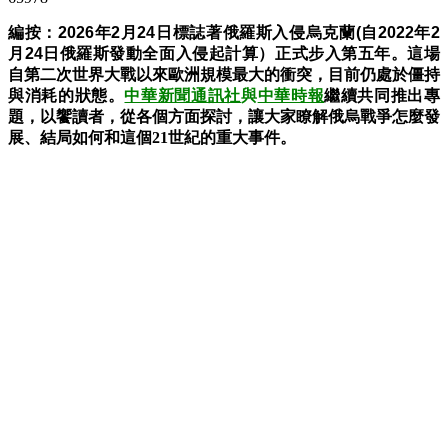
編按：
2026年2月24日標誌著
俄羅斯入侵烏克蘭(
自2022年
2
月24日
俄羅斯發動全面入侵起計算）正式步入第五年。這場
自第二次世界大戰以來歐洲規模最大的衝突，目前仍處於僵持
與消耗的狀態。
中華新聞通訊社
與
中華時報
繼續共同推出專
題，以饗讀者，從各個方面探討，讓大家瞭解俄烏戰爭怎麼發
展、結局如何和這個21世紀的重大事件。