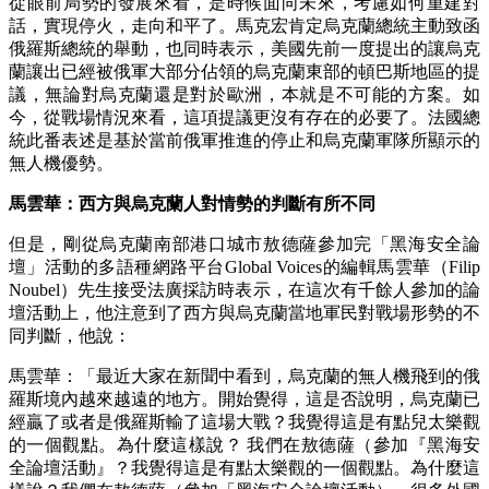
從眼前局勢的發展來看，是時候面向未來，考慮如何重建對
話，實現停火，走向和平了。馬克宏肯定烏克蘭總統主動致函
俄羅斯總統的舉動，也同時表示，美國先前一度提出的讓烏克
蘭讓出已經被俄軍大部分佔領的烏克蘭東部的頓巴斯地區的提
議，無論對烏克蘭還是對於歐洲，本就是不可能的方案。如
今，從戰場情況來看，這項提議更沒有存在的必要了。法國總
統此番表述是基於當前俄軍推進的停止和烏克蘭軍隊所顯示的
無人機優勢。
馬雲華：西方與烏克蘭人對情勢的判斷有所不同
但是，剛從烏克蘭南部港口城市敖德薩參加完「黑海安全論
壇」活動的多語種網路平台Global Voices的編輯馬雲華（Filip
Noubel）先生接受法廣採訪時表示，在這次有千餘人參加的論
壇活動上，他注意到了西方與烏克蘭當地軍民對戰場形勢的不
同判斷，他說：
馬雲華：「最近大家在新聞中看到，烏克蘭的無人機飛到的俄
羅斯境內越來越遠的地方。開始覺得，這是否說明，烏克蘭已
經贏了或者是俄羅斯輸了這場大戰？我覺得這是有點兒太樂觀
的一個觀點。為什麼這樣說？ 我們在敖德薩（參加『黑海安
全論壇活動』？我覺得這是有點太樂觀的一個觀點。為什麼這