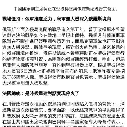
中國國家副主席韓正在聖彼得堡與俄羅斯總統普京會面。
戰場僵持：俄軍推進乏力，烏軍無人機深入俄羅斯境內
俄羅斯全面入侵烏克蘭的戰爭進入第五年。普丁政權原本希望
速戰速決的戰爭如今在戰場上呈現出僵持。幾個月前俄羅斯軍
隊還在不斷推進已經明顯後續乏力，而烏克蘭軍隊也正不斷透
過無人機襲擊，將戰爭的現實，將對戰火的恐懼，越來越遠的
向俄羅斯境內推進。俄羅斯總統本希望藉助正在聖彼得堡舉行
的經濟論壇招商引資，為困難的俄羅斯經濟打氣、輸血，但烏
克蘭無人機將戰爭噩夢一直推到聖彼得堡上空。根據聖彼得堡
地方長官6日透過社群媒體平台宣布的消息，俄軍昨夜今晨攔
截了86架無人機。聖彼得堡市政府官員也表示，聖彼得堡遭遇
大規模軍用無人機攻擊。
法國總統：是時候重建對話實現停火了
在川普政府幾次推動的俄烏談判也同樣陷入僵持的背景下，澤
連斯基這次致信普京，要求面談，以便結束戰爭的舉動獲得了
川普政府以及歐洲聯盟的支持和讚許。法國總統馬克宏週五也
在黑山共和國出席歐盟與巴爾幹半島國家領導人峰會時表示，