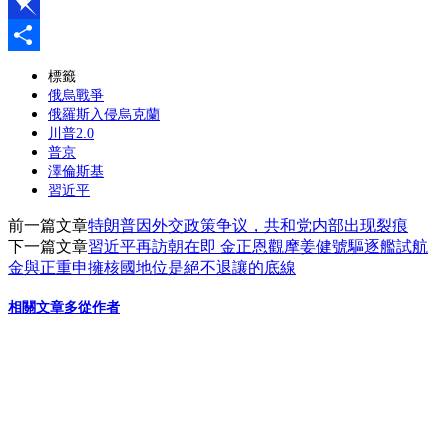
Line
Pinboard
分
標籤
俄烏戰爭
享
俄羅斯入侵烏克蘭
川普2.0
普京
澤倫斯基
習近平
前一篇文章
特朗普因外交政策争议，共和党内部出现裂痕
下一篇文章
習近平再訪朝在即 金正恩觀摩姜健號驅逐艦試航
金與正重申擁核國地位是絕不退讓的底線
相關文章
多從作者