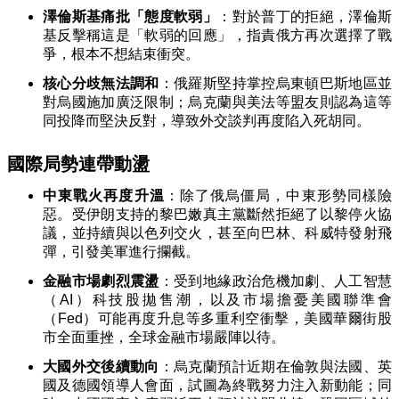
澤倫斯基痛批「態度軟弱」
：對於普丁的拒絕，澤倫斯
基反擊稱這是「軟弱的回應」，指責俄方再次選擇了戰
爭，根本不想結束衝突。
核心分歧無法調和
：俄羅斯堅持掌控烏東頓巴斯地區並
對烏國施加廣泛限制；烏克蘭與美法等盟友則認為這等
同投降而堅決反對，導致外交談判再度陷入死胡同。
國際局勢連帶動盪
中東戰火再度升溫
：除了俄烏僵局，中東形勢同樣險
惡。受伊朗支持的黎巴嫩真主黨斷然拒絕了以黎停火協
議，並持續與以色列交火，甚至向巴林、科威特發射飛
彈，引發美軍進行攔截。
金融市場劇烈震盪
：受到地緣政治危機加劇、人工智慧
（AI）科技股拋售潮，以及市場擔憂美國聯準會
（Fed）可能再度升息等多重利空衝擊，美國華爾街股
市全面重挫，全球金融市場嚴陣以待。
大國外交後續動向
：烏克蘭預計近期在倫敦與法國、英
國及德國領導人會面，試圖為終戰努力注入新動能；同