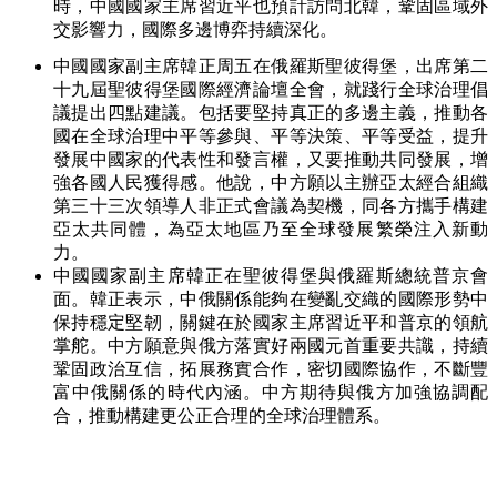
時，中國國家主席習近平也預計訪問北韓，鞏固區域外
交影響力，國際多邊博弈持續深化。
中國國家副主席韓正周五在俄羅斯聖彼得堡，出席第二
十九屆聖彼得堡國際經濟論壇全會，就踐行全球治理倡
議提出四點建議。
包括要堅持真正的多邊主義，推動各
國在全球治理中平等參與、平等決策、平等受益，提升
發展中國家的代表性和發言權，又要推動共同發展，增
強各國人民獲得感。他說，中方願以主辦亞太經合組織
第三十三次領導人非正式會議為契機，同各方攜手構建
亞太共同體，為亞太地區乃至全球發展繁榮注入新動
力。
中國國家副主席韓正在聖彼得堡與俄羅斯總統普京會
面。
韓正表示，中俄關係能夠在變亂交織的國際形勢中
保持穩定堅韌，關鍵在於國家主席習近平和普京的領航
掌舵。中方願意與俄方落實好兩國元首重要共識，持續
鞏固政治互信，拓展務實合作，密切國際協作，不斷豐
富中俄關係的時代內涵。中方期待與俄方加強協調配
合，推動構建更公正合理的全球治理體系。