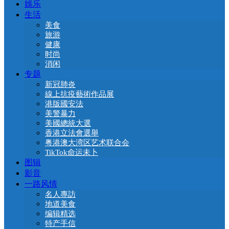
娛乐
生活
美食
旅游
健康
时尚
消闲
专题
新冠肺炎
線上抗疫藝術作品展
港版國安法
美警暴力
美國總統大選
香港立法會選舉
粤港澳大湾区艺术联合会
TikTok命运未卜
图辑
影音
一路风情
名人專訪
地道美食
编辑精选
特产手信