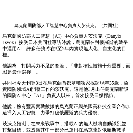
烏克蘭國防部人工智慧中心負責人茨沃克。（共同社）
烏克蘭國防部人工智慧（AI）中心負責人茨沃克（Danylo
Tsvok）接受日本共同社專訪時說，烏克蘭在對俄羅斯的戰爭
中運用AI，許多任務將在3至5年內實現無人化、自主化的目
標。
他認為，打開兵力不足的窘境，「非對稱性措施十分重要，而
AI是最佳選擇」。
共同社今天刊登3日在烏克蘭首都基輔獨家採訪現年35歲，負
責國防領域AI開發工作的茨沃克。這是他3月出任烏克蘭新設
的國防AI中心「A1」負責人以來，首次接受日媒採訪。
他說，擁有豐富實戰數據的烏克蘭正與美國高科技企業合作加
速導入人工智慧，力爭打破俄羅斯的兵力優勢。
茨沃克預測，在未來戰爭中，搭載AI的無人機將自動識別並
打擊目標，並透露其中一部分已運用在烏克蘭對俄羅斯戰爭