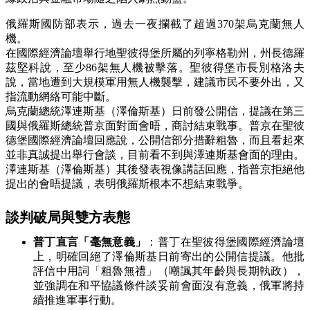
俄羅斯國防部表示，過去一夜攔截了超過370架烏克蘭無人
機。
在國際經濟論壇舉行地聖彼得堡所屬的列寧格勒州，州長德羅
茲堅科說，至少86架無人機被擊落。聖彼得堡市長別格洛夫
說，當地遭到大規模軍用無人機襲擊，建議市民不要外出，又
指流動網絡可能中斷。
烏克蘭總統澤連斯基（澤倫斯基）日前發公開信，提議在第三
國與俄羅斯總統普京面對面會晤，商討結束戰事。普京在聖彼
德堡國際經濟論壇回應說，公開信部分措辭粗魯，而且看起來
並非真誠提出舉行會談，目前看不到與澤連斯基會面的理由。
澤連斯基（澤倫斯基）其後發表視像講話回應，指普京拒絕他
提出的會晤提議，表明俄羅斯根本不想結束戰爭。
談判破局與雙方表態
普丁直言「毫無意義」
：普丁在聖彼得堡國際經濟論壇
上，明確回絕了澤倫斯基日前寄出的公開信提議。他批
評信中用詞「粗魯無禮」（嘲諷其年齡與長期執政），
並強調在和平協議條件談妥前會面沒有意義，俄軍將持
續推進軍事行動。