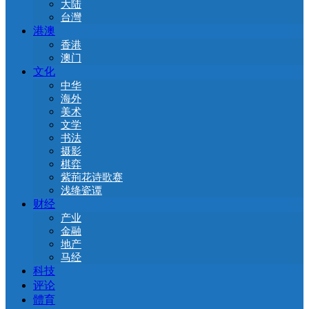
大陆
台灣
港澳
香港
澳门
文化
中华
海外
美术
文学
书法
摄影
棋弈
紫荊花诗歌赛
浅绛瓷谭
财经
产业
金融
地产
马经
科技
评论
體育