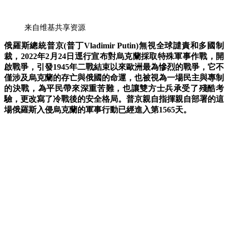
来自维基共享资源
俄羅斯總統普京(普丁Vladimir Putin)無視全球譴責和多國制
裁，2022年2月24日逕行宣布對烏克蘭採取特殊軍事作戰，開
啟戰爭，引發1945年二戰結束以來歐洲最為慘烈的戰爭，它不
僅涉及烏克蘭的存亡與俄國的命運，也被視為一場民主與專制
的決戰，
為平民帶來深重苦難，也讓雙方士兵承受了殘酷考
驗，更改寫了冷戰後的安全格局。
普京
親自指揮
親自
部署的這
場俄羅斯入侵烏克蘭的軍事行動已經進入第1565天。