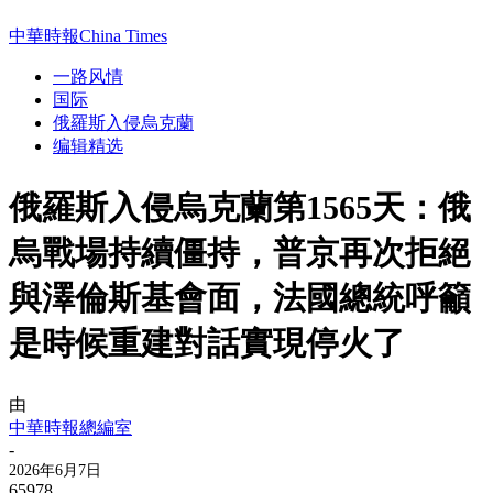
中華時報China Times
一路风情
国际
俄羅斯入侵烏克蘭
编辑精选
俄羅斯入侵烏克蘭第1565天：俄
烏戰場持續僵持，普京再次拒絕
與澤倫斯基會面，法國總統呼籲
是時候重建對話實現停火了
由
中華時報總編室
-
2026年6月7日
65978