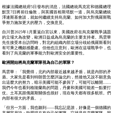
根據法國總統府5日發布的消息，法國總統馬克宏和德國總理
默茨7日將前往倫敦，與英國首相斯塔默一道，與烏克蘭總統
澤連斯基會談，就如何繼續支持烏克蘭、如何加大對俄羅斯戰
爭努力施加更大的壓力，交換意見。
自川普2025年1月重返白宮以來，美國政府在烏克蘭戰爭議題
的立場大為改變，歐洲日益成為烏克蘭的主要支持者。馬雲華
先生接受本台訪問時，對北約組織內部立場分歧給俄羅斯看到
有可乘之機頗感憂慮。但他也注意到，歐洲在這場戰爭中，也
看到了烏克蘭的軍事能力對歐洲安全的重要性。
歐洲開始將烏克蘭軍隊視為自己的軍隊？
馬雲華：「我覺得，北約內部最近越來越矛盾，就是內部的矛
盾。大家先是看到特朗普怎麼評論北約，然後他又說不願意負
出這麼大的努力，暗示美國可能不參與了，可能可以離開……
我們今年也看到格陵蘭島的問題，丹麥和美國可能差一點要打
仗。土耳其跟俄羅斯關係也很好，現在每天都有很多航班。們
內部有很大的矛盾。 」
「但另一方面，我也聽到——我忘記是誰，好像是一個德國的
高層官員說：歐盟現在有自己的軍隊，它就是烏克蘭軍隊，因