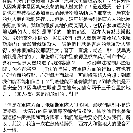
樣說？我們在敖德薩（參加「黑海安全論壇活動），很多外國
人因為原本是因為烏克蘭的無人機支持了！最近幾天，普丁不
是也在聖彼得堡參加自己的經濟論壇活動嗎？那當天，烏克蘭
的無人機也飛到這裡……但是，這可能是特別是西方人的比較
樂觀的看法。我聽到很多當地的烏克蘭人，包括在參加這次論
壇活動的人，特別是軍隊的，他們都說：西方人有點太樂觀
的。 我們當然很開心，就是我們（無人機襲擊開始深入俄羅
斯境內）會影響俄羅斯人，讓他們也就是普通的俄羅斯人覺
得，好像俄羅斯沒那麼強大；普丁一直說，就差一點，就烏克
蘭就是我們的了。那怎麼可能在聖彼得堡或在莫斯科市中心，
會有一個無人機飛進了我的客廳？ ……你沒辦法控制那些新
聞，你不能審查。 打仗的時候，有軍隊方面的行動，有也有
心理方面的行動。心理戰方面就是，可能俄羅斯人會想：到底
我們能不能相信普丁？到底他能不能保護我們？到底我們是不
是安全的？因為現在即使是在離烏克蘭有兩千三千公里的地
方，（無人機）還是能飛到的，對吧。 」
「但是在軍隊方面，俄羅斯軍隊人很多啊。那我們絕對不是這
麼樂觀。 大部分的烏克蘭專家都會這樣說。當然他們也是希
望這樣告訴美國和西方國家：我們還是需要你們支持我們。所
以，我說，我這一次在敖德薩聽到：西方人和當地人的聲音不
太一樣。”