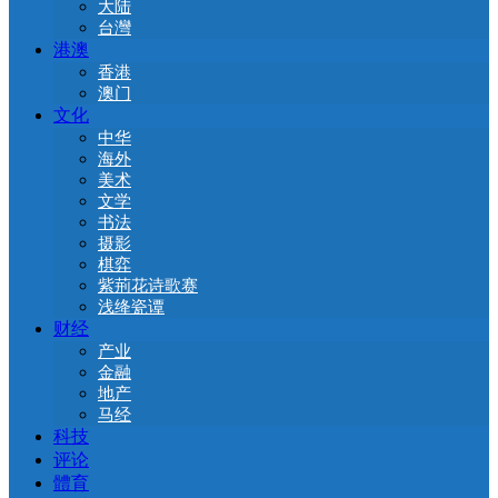
大陆
台灣
港澳
香港
澳门
文化
中华
海外
美术
文学
书法
摄影
棋弈
紫荊花诗歌赛
浅绛瓷谭
财经
产业
金融
地产
马经
科技
评论
體育