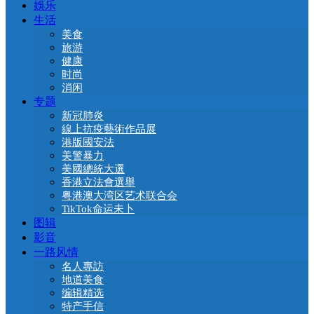
娛乐
生活
美食
旅游
健康
时尚
消闲
专题
新冠肺炎
線上抗疫藝術作品展
港版國安法
美警暴力
美國總統大選
香港立法會選舉
粤港澳大湾区艺术联合会
TikTok命运未卜
图辑
影音
一路风情
名人專訪
地道美食
编辑精选
特产手信