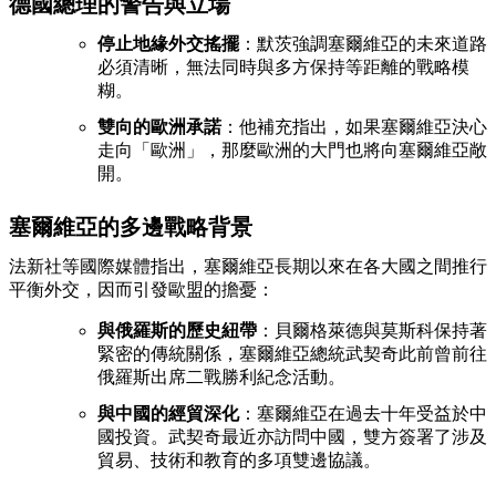
德國總理的警告與立場
停止地緣外交搖擺
：默茨強調塞爾維亞的未來道路
必須清晰，無法同時與多方保持等距離的戰略模
糊。
雙向的歐洲承諾
：他補充指出，如果塞爾維亞決心
走向「歐洲」，那麼歐洲的大門也將向塞爾維亞敞
開。
塞爾維亞的多邊戰略背景
法新社等國際媒體指出，塞爾維亞長期以來在各大國之間推行
平衡外交，因而引發歐盟的擔憂：
與俄羅斯的歷史紐帶
：貝爾格萊德與莫斯科保持著
緊密的傳統關係，塞爾維亞總統武契奇此前曾前往
俄羅斯出席二戰勝利紀念活動。
與中國的經貿深化
：塞爾維亞在過去十年受益於中
國投資。武契奇最近亦訪問中國，雙方簽署了涉及
貿易、技術和教育的多項雙邊協議。