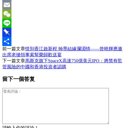
Twitter
Email
WeChat
Line
Pinboard
前一篇文章
惜別香江啟新程 翰墨結緣瀾湄情——曾曉輝應邀
分
出席老撾領事索幫榮歸歡送宴
享
下一篇文章
馬斯克旗下SpaceX高達750億美元IPO：將禁有監
管風險的中國和香港投資者認購
留下一個答复
請輸入你的評論！