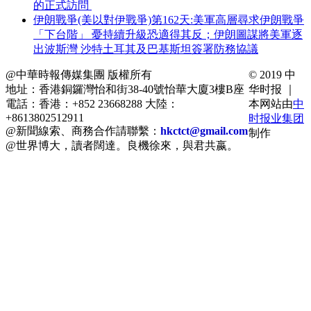
的正式訪問
伊朗戰爭(美以對伊戰爭)第162天:美軍高層尋求伊朗戰爭
「下台階」 憂持續升級恐適得其反；伊朗圖謀將美軍逐
出波斯灣 沙特土耳其及巴基斯坦簽署防務協議
@中華時報傳媒集團 版權所有
© 2019 中
地址：香港銅鑼灣怡和街38-40號怡華大廈3樓B座
华时报 ｜
電話：香港：+852 23668288 大陸：
本网站由
中
+8613802512911
时报业集团
@新聞線索、商務合作請聯繫：
hkctct@gmail.com
制作
@世界博大，讀者闊達。良機徐來，與君共嬴。