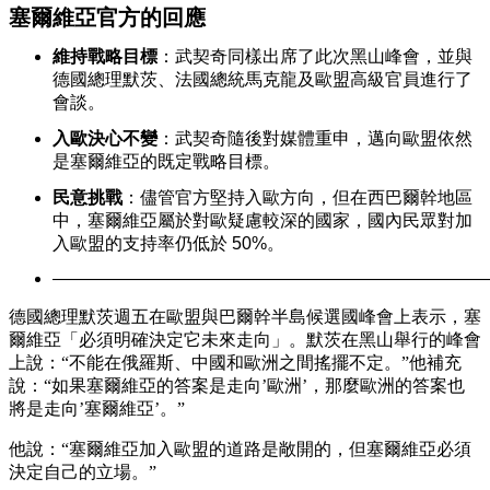
塞爾維亞官方的回應
維持戰略目標
：武契奇同樣出席了此次黑山峰會，並與
德國總理默茨、法國總統馬克龍及歐盟高級官員進行了
會談。
入歐決心不變
：武契奇隨後對媒體重申，邁向歐盟依然
是塞爾維亞的既定戰略目標。
民意挑戰
：儘管官方堅持入歐方向，但在西巴爾幹地區
中，塞爾維亞屬於對歐疑慮較深的國家，國內民眾對加
入歐盟的支持率仍低於 50%。
—————————————————————————
德國總理默茨週五在歐盟與巴爾幹半島候選國峰會上表示，塞
爾維亞「必須明確決定它未來走向」。默茨在黑山舉行的峰會
上說：“不能在俄羅斯、中國和歐洲之間搖擺不定。”他補充
說：“如果塞爾維亞的答案是走向’歐洲’，那麼歐洲的答案也
將是走向’塞爾維亞’。”
他說：“塞爾維亞加入歐盟的道路是敞開的，但塞爾維亞必須
決定自己的立場。”