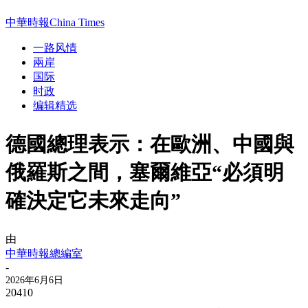
中華時報China Times
一路风情
兩岸
国际
时政
编辑精选
德國總理表示：在歐洲、中國與
俄羅斯之間，塞爾維亞“必須明
確決定它未來走向”
由
中華時報總編室
-
2026年6月6日
20410