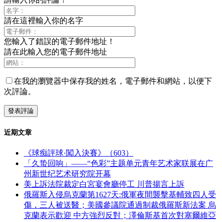
請在這裡輸入你的名字
您輸入了錯誤的電子郵件地址！
請在此輸入您的電子郵件地址
在我的瀏覽器中保存我的姓名，電子郵件和網站，以便下
次評論。
近期文章
《球痴評球·闖入決賽》（603）
「久蛰回响」——“色彩”主题单元青年艺术家联展在广
州新世纪艺术研究院开幕
美上訴法院裁定白宮宴會廳停工 川普揚言上訴
俄羅斯入侵烏克蘭第1627天:俄軍夜間襲擊基輔致四人受
傷，三人被送醫；美國參議院通過制裁俄羅斯新法案 烏
克蘭表示歡迎 中方強烈反對；澤倫斯基首次對塞爾維亞