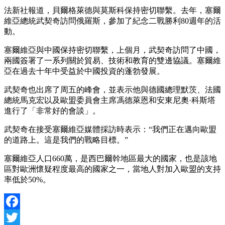
法新社報道，貝爾格萊德與莫斯科保持密切聯繫。去年，塞爾
維亞總統武契奇訪問俄羅斯，參加了紀念二戰勝利80週年的活
動。
塞爾維亞與中國保持密切聯繫，上個月，武契奇訪問了中國，
兩國簽署了一系列關於貿易、技術和教育的雙邊協議。塞爾維
亞在過去十年中受益於中國投資的蓬勃發展。
武契奇也出席了周五的峰會，並表示他與德國總理默茨、法國
總統馬克宏以及歐盟委員會主席馮德萊恩和安東尼奧·科斯塔
進行了「非常好的會談」。
武契奇在接受塞爾維亞媒體採訪時表示：“我們正在邁向歐盟
的道路上。這是我們的戰略目標。”
塞爾維亞人口660萬，是西巴爾幹地區最大的國家，也是該地
區對歐洲懷疑程度最高的國家之一，當地人對加入歐盟的支持
率低於50%。
Facebook