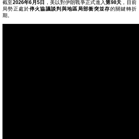
截至
2026年6月5日
，美以對伊朗戰爭正式進入
第98天
，目前
局勢正處於
停火協議談判與地區局部衝突並存
的關鍵轉折
期。