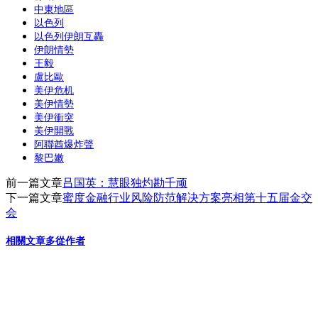
中東地區
享
以色列
以色列伊朗互轟
伊朗情勢
王毅
盧比歐
美伊危机
美伊情勢
美伊衝突
美伊開戰
阿聯酋爆炸聲
黎巴嫩
前一篇文章
吕国英：慧眼独灼勘千顽
下一篇文章
蜜度金融行业风险防范解决方案亮相第十五届金交
会
相關文章
多從作者