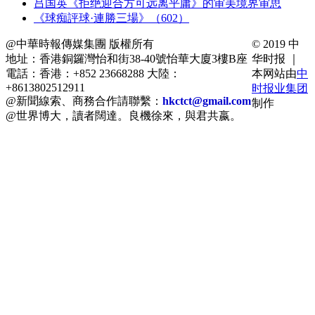
吕国英《拒绝迎合方可远离平庸》的审美境界审思
《球痴評球·連勝三場》（602）
@中華時報傳媒集團 版權所有
© 2019 中
地址：香港銅鑼灣怡和街38-40號怡華大廈3樓B座
华时报 ｜
電話：香港：+852 23668288 大陸：
本网站由
中
+8613802512911
时报业集团
@新聞線索、商務合作請聯繫：
hkctct@gmail.com
制作
@世界博大，讀者闊達。良機徐來，與君共嬴。