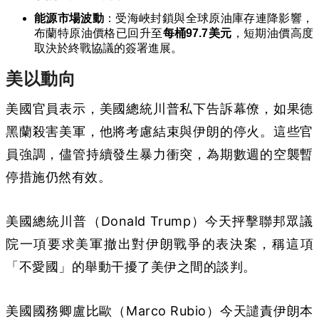
能源市場波動
：受海峽封鎖與全球原油庫存連降影響，
布蘭特原油價格已回升至
每桶97.7美元
，短期油價高度
取決於終戰協議的簽署進展。
美以動向
美國官員表示，美國總統川普私下告訴幕僚，如果德
黑蘭殺害美軍，他將考慮結束與伊朗的停火。這些官
員強調，儘管持續發生暴力衝突，為期數週的空襲暫
停措施仍然有效。
美國總統川普（Donald Trump）今天抨擊聯邦眾議
院一項要求美軍撤出對伊朗戰爭的表決案，稱這項
「不愛國」的舉動干擾了美伊之間的談判。
美國國務卿盧比歐（Marco Rubio）今天譴責伊朗本