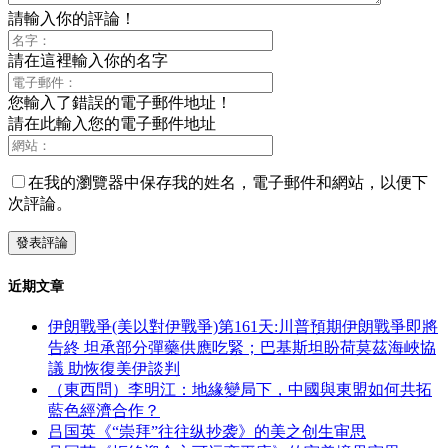
請輸入你的評論！
請在這裡輸入你的名字
您輸入了錯誤的電子郵件地址！
請在此輸入您的電子郵件地址
在我的瀏覽器中保存我的姓名，電子郵件和網站，以便下
次評論。
近期文章
伊朗戰爭(美以對伊戰爭)第161天:川普預期伊朗戰爭即將
告終 坦承部分彈藥供應吃緊；巴基斯坦盼荷莫茲海峽協
議 助恢復美伊談判
（東西問）李明江：地緣變局下，中國與東盟如何共拓
藍色經濟合作？
吕国英《“崇拜”往往纵抄袭》的美之创生审思