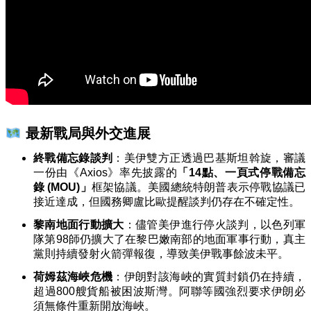
最新戰局與外交進展
終戰備忘錄談判
：美伊雙方正透過巴基斯坦斡旋，審議
一份由《Axios》率先披露的
「14點、一頁式停戰備忘
錄 (MOU)」
框架協議
。美國總統特朗普表示停戰協議已
接近達成，但國務卿盧比歐提醒談判仍存在不確定性。
黎南地面行動擴大
：儘管美伊進行停火談判，以色列軍
隊第98師仍擴大了在黎巴嫩南部的地面軍事行動，真主
黨則持續發射火箭彈報復，導致美伊戰事餘波未平。
荷姆茲海峽危機
：伊朗對該海峽的實質封鎖仍在持續，
超過800艘貨船被困波斯灣。阿聯等國強烈要求伊朗必
須無條件重新開放海峽。