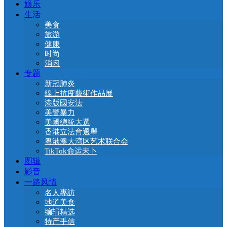
娛乐
生活
美食
旅游
健康
时尚
消闲
专题
新冠肺炎
線上抗疫藝術作品展
港版國安法
美警暴力
美國總統大選
香港立法會選舉
粤港澳大湾区艺术联合会
TikTok命运未卜
图辑
影音
一路风情
名人專訪
地道美食
编辑精选
特产手信