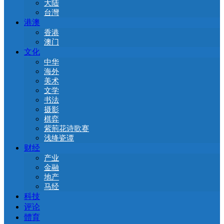
大陆
台灣
港澳
香港
澳门
文化
中华
海外
美术
文学
书法
摄影
棋弈
紫荊花诗歌赛
浅绛瓷谭
财经
产业
金融
地产
马经
科技
评论
體育