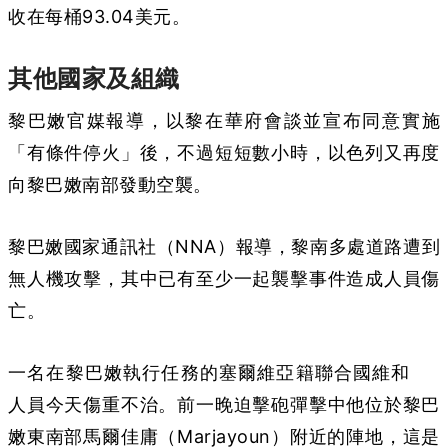
收在每桶93.04美元。
其他國家及組織
黎巴嫩官媒報導，以黎在華府會談並宣布同意實施
「有條件停火」後，不過短短數小時，以色列又再度
向黎巴嫩南部發動空襲。
黎巴嫩國家通訊社（NNA）報導，黎南多處道路遭到
無人機攻擊，其中已有至少一起襲擊事件造成人員傷
亡。
一名在黎巴嫩執行任務的塞爾維亞籍聯合國維和
人員今天傷重不治。前一晚迫擊砲彈擊中他位於黎巴
嫩東南部馬爾佳庸（Marjayoun）附近的陣地，這是