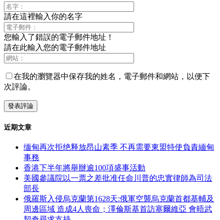
請在這裡輸入你的名字
您輸入了錯誤的電子郵件地址！
請在此輸入您的電子郵件地址
在我的瀏覽器中保存我的姓名，電子郵件和網站，以便下
次評論。
近期文章
缅甸再次拒绝释放昂山素季 不再需要東盟特使負責緬甸
事務
香港下半年將舉辦逾100項盛事活動
美國參議院以一票之差批准任命川普的忠實律師為司法
部長
俄羅斯入侵烏克蘭第1628天:俄軍空襲烏克蘭首都基輔及
周邊區域 造成4人喪命；澤倫斯基首訪塞爾維亞 會晤武
契奇尋求支持