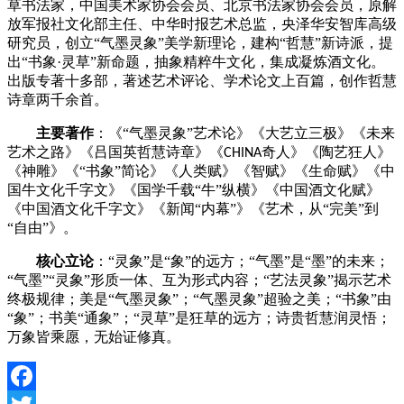
草书法家，中国美术家协会会员、北京书法家协会会员，原解
放军报社文化部主任、中华时报艺术总监，央泽华安智库高级
研究员，创立
“气墨灵象”美学新理论，建构“哲慧”新诗派，提
出“书象·灵草”新命题，抽象精粹牛文化，集成凝炼酒文化。
出版专著十多部，著述艺术评论、学术论文上百篇，创作哲慧
诗章两千余首。
主要著作
：《
“气墨灵象”艺术论》《大艺立三极》《未来
艺术之路》《吕国英哲慧诗章》《
奇人》《陶艺狂人》
CHINA
《神雕》《
“书象”简论》《人类赋》《智赋》《生命赋》《中
国牛文化千字文》《国学千载“牛”纵横》《中国酒文化赋》
《中国酒文化千字文》《新闻“内幕”》《艺术，从“完美”到
“自由”》。
核心立论
：
“灵象”是“象”的远方；“气墨”是“墨”的未来；
“气墨”“灵象”形质一体、互为形式内容；“艺法灵象”揭示艺术
终极规律；美是“气墨灵象”；“气墨灵象”超验之美；“书象”由
“象”；书美“通象”；“灵草”是狂草的远方；诗贵哲慧润灵悟；
万象皆乘愿，无始证修真。