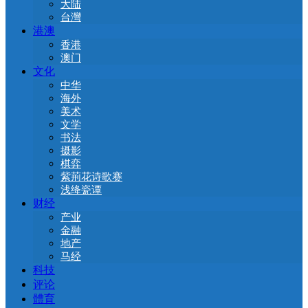
大陆
台灣
港澳
香港
澳门
文化
中华
海外
美术
文学
书法
摄影
棋弈
紫荊花诗歌赛
浅绛瓷谭
财经
产业
金融
地产
马经
科技
评论
體育