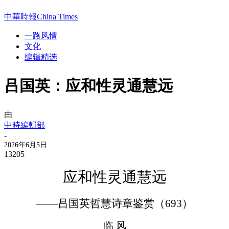
中華時報China Times
一路风情
文化
编辑精选
吕国英：应和性灵通慧远
由
中時編輯部
-
2026年6月5日
13205
应和性灵通慧远
——吕国英哲慧诗章鉴赏（
693
）
临
风