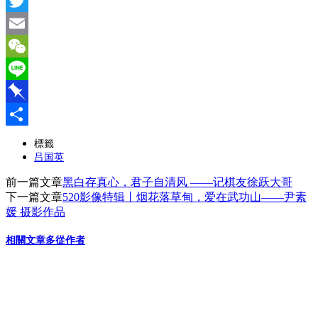
Facebook
Twitter
Email
WeChat
Line
Pinboard
分
標籤
吕国英
享
前一篇文章
黑白存真心，君子自清风 ——记棋友徐跃大哥
下一篇文章
520影像特辑丨烟花落草甸，爱在武功山——尹素
媛 摄影作品
相關文章
多從作者