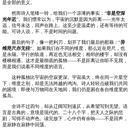
是全部的意义。
然而诗人笔锋一转，给我们一个凉薄的事实：
“
非是空深
光年迟
”。我们惯常以为，宇宙的沉默是因为距离——光年太
远，信号未达，回声在路上。这至少是温柔的，还有等待的可
能。可诗人说，不，不是时间的问题。
最后的句子，像一把利刃，划开了我们最后的慰藉：
“
异
维咫尺亦无径
”。如果我们在不同的维度，那么近在咫尺，也
是永隔。平行的轨道，再近也无法相交；相邻的楼宇，却没有
楼梯相通。这才是最彻底的孤独——不是距离让你听不见我，
而是我们说着不同维度的语言。
这种孤独比宇宙的空寂更深。宇宙虽大，终在同一片星空
下；维度之别，却是无法跨越的鸿沟。诗人轻轻点破我们共同
的困境：即便与万物同在天地间，我们仍是困在各自维度里的
孤岛。
全诗不过四句，却从辽阔写到逼仄，从希望写到无望。语
言是古典的，意境是现代的。二十八个字，把天人之际的悲
剧，写得不动声色。读完放下，心中仍有余响
——不是回声，
是寂静在寂静中回荡。