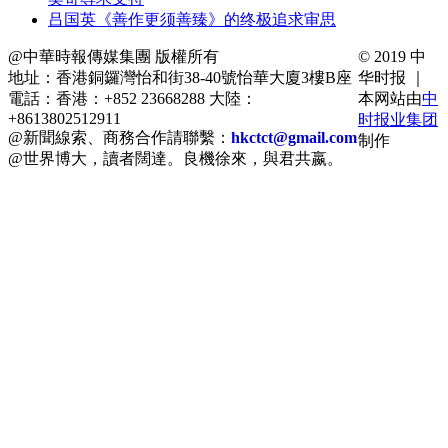
吕国英《善作更须善臻》的终极追求审思
@中華時報傳媒集團 版權所有
© 2019 中
地址：香港銅鑼灣怡和街38-40號怡華大廈3樓B座
华时报 ｜
電話：香港：+852 23668288 大陸：
本网站由
中
+8613802512911
时报业集团
@新聞線索、商務合作請聯繫：
hkctct@gmail.com
制作
@世界博大，讀者闊達。良機徐來，與君共嬴。