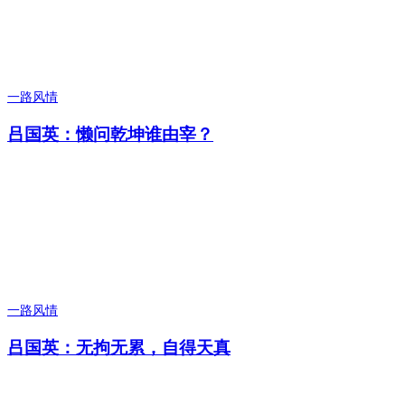
一路风情
吕国英：懒问乾坤谁由宰？
一路风情
吕国英：无拘无累，自得天真