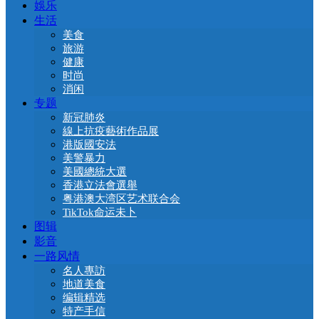
娛乐
生活
美食
旅游
健康
时尚
消闲
专题
新冠肺炎
線上抗疫藝術作品展
港版國安法
美警暴力
美國總統大選
香港立法會選舉
粤港澳大湾区艺术联合会
TikTok命运未卜
图辑
影音
一路风情
名人專訪
地道美食
编辑精选
特产手信