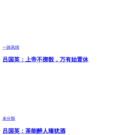
一路风情
吕国英：上帝不掷骰，万有始置休
未分類
吕国英：茶能醉人臻犹酒