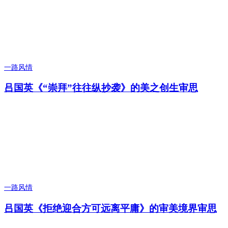
一路风情
吕国英《“崇拜”往往纵抄袭》的美之创生审思
一路风情
吕国英《拒绝迎合方可远离平庸》的审美境界审思