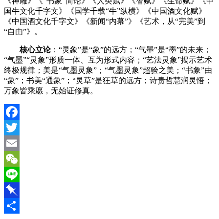
《神雕》《
“书象”简论》《人类赋》《智赋》《生命赋》《中
国牛文化千字文》《国学千载“牛”纵横》《中国酒文化赋》
《中国酒文化千字文》《新闻“内幕”》《艺术，从“完美”到
“自由”》。
核心立论
：
“灵象”是“象”的远方；“气墨”是“墨”的未来；
“气墨”“灵象”形质一体、互为形式内容；“艺法灵象”揭示艺术
终极规律；美是“气墨灵象”；“气墨灵象”超验之美；“书象”由
“象”；书美“通象”；“灵草”是狂草的远方；诗贵哲慧润灵悟；
万象皆乘愿，无始证修真。
Facebook
Twitter
Email
WeChat
Line
Pinboard