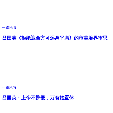
一路风情
吕国英《拒绝迎合方可远离平庸》的审美境界审思
一路风情
吕国英：上帝不掷骰，万有始置休