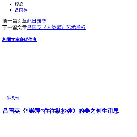
分
標籤
吕国英
享
前一篇文章
此日無聲
下一篇文章
吕国英《人类赋》艺术赏析
相關文章
多從作者
一路风情
吕国英《“崇拜”往往纵抄袭》的美之创生审思