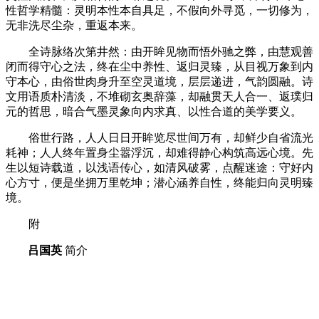
性哲学精髓：灵明本性本自具足，不假向外寻觅，一切修为，
无非洗尽尘杂，重返本来。
全诗脉络次第井然：由开眸见物而悟外驰之弊，由慧观善
闭而得守心之法，终在尘中养性、返归灵臻，从目视万象到内
守本心，由俗世肉身升至空灵道境，层层递进，气韵圆融。诗
文用语质朴清淡，不堆砌玄奥辞藻，却融贯天人合一、返璞归
元的哲思，暗合气墨灵象向内求真、以性合道的美学要义。
俗世行路，人人日日开眸览尽世间万有，却鲜少自省流光
耗神；人人终年置身尘嚣浮沉，却难得静心构筑高远心境。先
生以短诗载道，以浅语传心，如清风破雾，点醒迷途：守好内
心方寸，便是坐拥万里乾坤；潜心涵养自性，终能归向灵明臻
境。
附
吕国英
简介