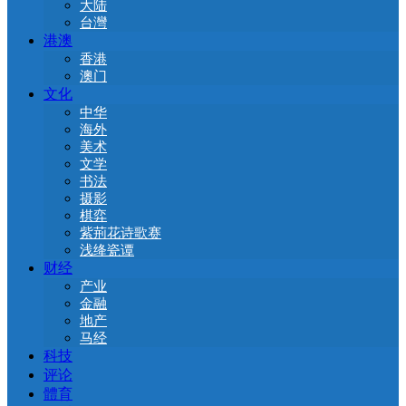
大陆
台灣
港澳
香港
澳门
文化
中华
海外
美术
文学
书法
摄影
棋弈
紫荊花诗歌赛
浅绛瓷谭
财经
产业
金融
地产
马经
科技
评论
體育