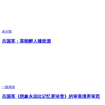
未分類
吕国英：茶能醉人臻犹酒
一路风情
吕国英《想象永远比记忆更珍贵》的审美境界审思