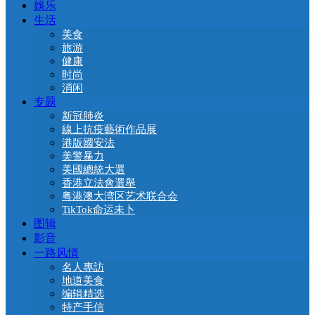
娛乐
生活
美食
旅游
健康
时尚
消闲
专题
新冠肺炎
線上抗疫藝術作品展
港版國安法
美警暴力
美國總統大選
香港立法會選舉
粤港澳大湾区艺术联合会
TikTok命运未卜
图辑
影音
一路风情
名人專訪
地道美食
编辑精选
特产手信