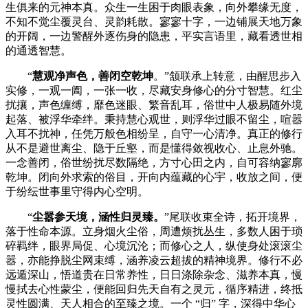
生俱来的元神本真。众生一生困于肉眼表象，向外攀缘无度，
不知不觉尘覆灵台、灵韵耗散。寥寥十字，一边铺展天地万象
的开阔，一边警醒外逐伤身的隐患，平实言语里，藏看透世相
的通透智慧。
“
慧观净声色，善闭空乾坤
。
”颔联承上转意，由醒思步入
实修，一观一阖，一张一收，尽藏安身修心的分寸智慧。红尘
扰攘，声色缠缚，靡色迷眼、繁音乱耳，俗世中人极易随外境
起落、被浮华牵绊。秉持慧心观世，则浮华过眼不留尘，喧嚣
入耳不扰神，任凭万般色相纷呈，自守一心清净。真正的修行
从不是避世离尘、隐于丘壑，而是懂得敛视收心、止息外驰。
一念善闭，俗世纷扰尽数隔绝，方寸心田之内，自可容纳寥廓
乾坤。闭向外求索的俗目，开向内蕴藏的心宇，收放之间，便
于纷纭世事里守得内心空明。
“
尘嚣参天境，涵性归灵臻。
”尾联收束全诗，拓开境界，
落于性命本源。立身烟火尘俗，周遭烦扰丛生，多数人困于琐
碎羁绊，眼界局促、心境沉沦；而修心之人，纵使身处滚滚尘
嚣，亦能挣脱尘网束缚，涵养凌云超拔的精神境界。修行不必
远遁深山，悟道贵在日常养性，日日涤除杂念、滋养本真，慢
慢拭去心性蒙尘，便能回归先天自有之灵元，循序精进，终抵
灵性圆满、天人相合的至臻之境。一个 “归” 字，深得中华心