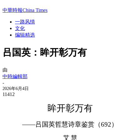
中華時報China Times
一路风情
文化
编辑精选
吕国英：眸开彰万有
由
中時編輯部
-
2026年6月4日
11412
眸开彰万有
——吕国英哲慧诗章鉴赏（
692
）
艾
慧