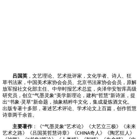
吕国英
，文艺理论、艺术批评家，文化学者、诗人、狂
草书法家，中国美术家协会会员、北京书法家协会会员，原解
放军报社文化部主任、中华时报艺术总监，央泽华安智库高级
研究员，创立
“气墨灵象”美学新理论，建构“哲慧”新诗派，提
出“书象·灵草”新命题，抽象精粹牛文化，集成凝炼酒文化。
出版专著十多部，著述艺术评论、学术论文上百篇，创作哲慧
诗章两千余首。
主要著作
：《
“气墨灵象”艺术论》《大艺立三极》《未来
艺术之路》《吕国英哲慧诗章》《
奇人》《陶艺狂人》
CHINA