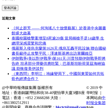
近期文章
《何止群芳 —— 何洵瑤八十放懷藝展》於香港中央圖書
館盛大啟幕
泰國校園槍擊案增至8死逾20傷 當局稱槍手是14歲學 生
總理深感震驚和悲痛
俄羅斯入侵烏克蘭第1626天:俄烏互轟平民設施 聯合國秘
書長籲停止攻擊平民；澤連斯基將出訪塞爾維亞
伊朗戰爭(美以對伊戰爭)第161天:川普預期伊朗戰爭即將
告終 坦承部分彈藥供應吃緊；巴基斯坦盼荷莫茲海峽協
議 助恢復美伊談判
（東西問）李明江：地緣變局下，中國與東盟如何共拓
藍色經濟合作？
@中華時報傳媒集團 版權所有
© 2019 中
地址：香港銅鑼灣怡和街38-40號怡華大廈3樓B座
华时报 ｜
電話：香港：+852 23668288 大陸：
本网站由
中
+8613802512911
时报业集团
@新聞線索、商務合作請聯繫：
hkctct@gmail.com
制作