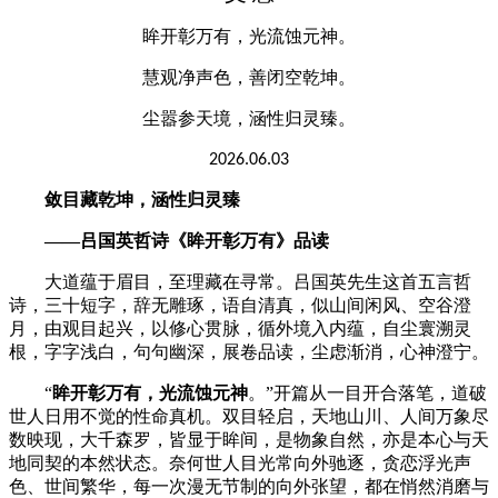
眸开彰万有，光流蚀元神。
慧观净声色，善闭空乾坤。
尘嚣参天境，涵性归灵臻。
2026.06.03
敛目藏乾坤，涵性归灵臻
——吕国英哲诗
《
眸开彰万有
》品读
大道蕴于眉目，至理藏在寻常。吕国英先生这首五言哲
诗，三十短字，辞无雕琢，语自清真，似山间闲风、空谷澄
月，由观目起兴，以修心贯脉，循外境入内蕴，自尘寰溯灵
根，字字浅白，句句幽深，展卷品读，尘虑渐消，心神澄宁。
“
眸开彰万有，光流蚀元神
。
”开篇从一目开合落笔，道破
世人日用不觉的性命真机。双目轻启，天地山川、人间万象尽
数映现，大千森罗，皆显于眸间，是物象自然，亦是本心与天
地同契的本然状态。奈何世人目光常向外驰逐，贪恋浮光声
色、世间繁华，每一次漫无节制的向外张望，都在悄然消磨与