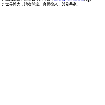
@世界博大，讀者闊達。良機徐來，與君共嬴。