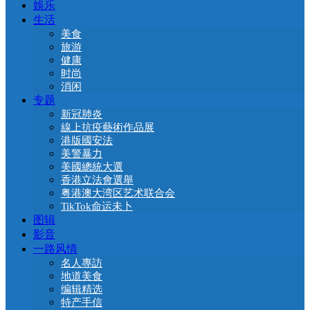
娛乐
生活
美食
旅游
健康
时尚
消闲
专题
新冠肺炎
線上抗疫藝術作品展
港版國安法
美警暴力
美國總統大選
香港立法會選舉
粤港澳大湾区艺术联合会
TikTok命运未卜
图辑
影音
一路风情
名人專訪
地道美食
编辑精选
特产手信