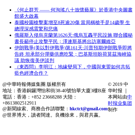
《何止群芳 —— 何洵瑤八十放懷藝展》於香港中央圖書
館盛大啟幕
泰國校園槍擊案增至8死逾20傷 當局稱槍手是14歲學 生
總理深感震驚和悲痛
俄羅斯入侵烏克蘭第1626天:俄烏互轟平民設施 聯合國秘
書長籲停止攻擊平民；澤連斯基將出訪塞爾維亞
伊朗戰爭(美以對伊戰爭)第161天:川普預期伊朗戰爭即將
告終 坦承部分彈藥供應吃緊；巴基斯坦盼荷莫茲海峽協
議 助恢復美伊談判
（東西問）李明江：地緣變局下，中國與東盟如何共拓
藍色經濟合作？
@中華時報傳媒集團 版權所有
© 2019 中
地址：香港銅鑼灣怡和街38-40號怡華大廈3樓B座
华时报 ｜
電話：香港：+852 23668288 大陸：
本网站由
中
+8613802512911
时报业集团
@新聞線索、商務合作請聯繫：
hkctct@gmail.com
制作
@世界博大，讀者闊達。良機徐來，與君共嬴。