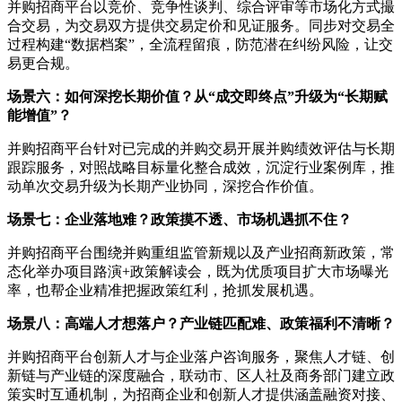
并购招商平台以竞价、竞争性谈判、综合评审等市场化方式撮
合交易，为交易双方提供交易定价和见证服务。同步对交易全
过程构建“数据档案”，全流程留痕，防范潜在纠纷风险，让交
易更合规。
场景六：如何深挖长期价值？从“成交即终点”升级为“长期赋
能增值”？
并购招商平台针对已完成的并购交易开展并购绩效评估与长期
跟踪服务，对照战略目标量化整合成效，沉淀行业案例库，推
动单次交易升级为长期产业协同，深挖合作价值。
场景七：企业落地难？政策摸不透、市场机遇抓不住？
并购招商平台围绕并购重组监管新规以及产业招商新政策，常
态化举办项目路演+政策解读会，既为优质项目扩大市场曝光
率，也帮企业精准把握政策红利，抢抓发展机遇。
场景八：高端人才想落户？产业链匹配难、政策福利不清晰？
并购招商平台创新人才与企业落户咨询服务，聚焦人才链、创
新链与产业链的深度融合，联动市、区人社及商务部门建立政
策实时互通机制，为招商企业和创新人才提供涵盖融资对接、