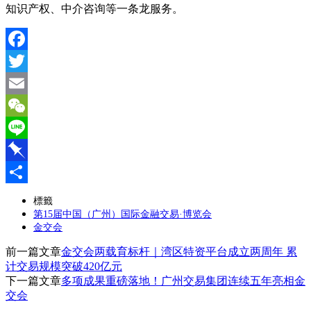
知识产权、中介咨询等一条龙服务。
Facebook
Twitter
Email
WeChat
Line
Pinboard
分
標籤
第15届中国（广州）国际金融交易·博览会
享
金交会
前一篇文章
金交会两载育标杆｜湾区特资平台成立两周年 累
计交易规模突破420亿元
下一篇文章
多项成果重磅落地！广州交易集团连续五年亮相金
交会