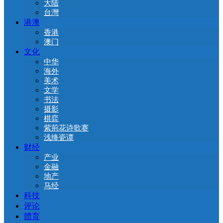
大陆
台灣
港澳
香港
澳门
文化
中华
海外
美术
文学
书法
摄影
棋弈
紫荊花诗歌赛
浅绛瓷谭
财经
产业
金融
地产
马经
科技
评论
體育