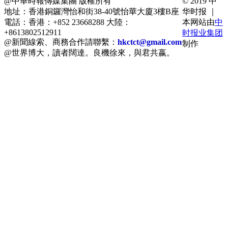
@中華時報傳媒集團 版權所有
© 2019 中
地址：香港銅鑼灣怡和街38-40號怡華大廈3樓B座
华时报 ｜
電話：香港：+852 23668288 大陸：
本网站由
中
+8613802512911
时报业集团
@新聞線索、商務合作請聯繫：
hkctct@gmail.com
制作
@世界博大，讀者闊達。良機徐來，與君共嬴。