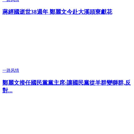
蔣經國逝世38週年 鄭麗文今赴大溪頭寮獻花
一路风情
鄭麗文接任國民黨黨主席:讓國民黨從羊群變獅群,反
對...