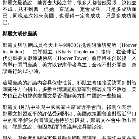
鄭麗文最後說，她要去大陸之前，很多人都替她緊張，說她去
不成，見不到習，但她一直認為一定會成功，只是多成功而
已，同樣這次她來美國，也覺得一定會成功，只是多成功而
已。
鄭麗文胡佛座談
鄭麗文與訪團成員今天上午9時30分抵達胡佛研究所（Hoover
Institution），由祁凱立（Kharis Templeman）接待，在全球近
代史重要文獻庫胡佛塔（Hoover Tower）前停留並合影後，入
內舉行閉門座談，美方以智庫學者為主，全程不對外開放，會
談進行約1.5小時。
這場座談的討論內容具保密性質。祁凱立會後接受訪問針對智
庫關注方向指出，多數台灣議題觀察家對鄭麗文還不熟悉，美
方也正密切觀察鄭麗文是否理解美方對中國的一些疑慮。
鄭麗文4月訪中並與中國國家主席習近平會面。祁凱立表示，
鄭麗文對習近平的評估受到關切，美國政策圈普遍對習近平口
中的和平解決台灣議題抱持強烈懷疑，鄭麗文在會中做出回
應。祁凱立說，但因為閉門會議無法具體談論。
另外，與會者也關注軍售及強化國防等議題，並關切中國在區