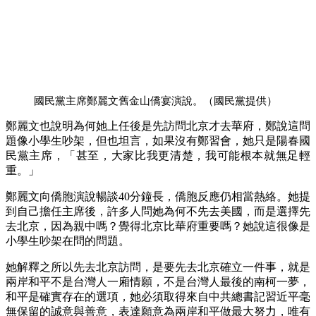
國民黨主席鄭麗文舊金山僑宴演說。（國民黨提供）
鄭麗文也說明為何她上任後是先訪問北京才去華府，鄭說這問
題像小學生吵架，但也坦言，如果沒有鄭習會，她只是陽春國
民黨主席，「甚至，大家比我更清楚，我可能根本就無足輕
重。」
鄭麗文向僑胞演說暢談40分鐘長，僑胞反應仍相當熱絡。她提
到自己擔任主席後，許多人問她為何不先去美國，而是選擇先
去北京，因為親中嗎？覺得北京比華府重要嗎？她說這很像是
小學生吵架在問的問題。
她解釋之所以先去北京訪問，是要先去北京確立一件事，就是
兩岸和平不是台灣人一廂情願，不是台灣人最後的南柯一夢，
和平是確實存在的選項，她必須取得來自中共總書記習近平毫
無保留的誠意與善意，表達願意為兩岸和平做最大努力，唯有