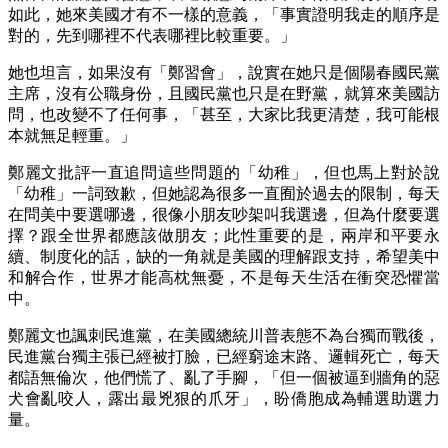
如此，她來美國才有不一樣的意義，「事實證明我走的順序是
對的，先到哪裡不代表哪裡比較重要。」
她也坦言，如果沒有「鄭習會」，說實在她只是個陽春國民黨
主席，沒有公職身份，且國民黨也只是在野黨，就算來美國訪
問，也改變不了任何事，「甚至，大家比我更清楚，我可能根
本就無足輕重。」
鄭麗文批評一直追問這些問題的「幼稚」，但也馬上對於說
「幼稚」一詞致歉，但她認為很多一直囿於過去的限制，每天
在問美中要選哪邊，很像小朋友吵架叫我選邊，但為什麼要選
擇？跟全世界都應該做朋友；此性重要的是，兩岸和平要永
續、制度化的話，缺的一角就是美國的理解跟支持，希望美中
和解合作，世界才能高枕無憂，不是每天生活在衝突恐懼當
中。
鄭麗文也諷刺民進黨，在美國總統川普表態不為台獨而戰後，
民進黨台獨主張已經被打臉，已經窮途末路、邏輯死亡，每天
都語無倫次，他們慌了、亂了手腳，「但一個被逼到牆角的惡
犬會亂咬人，露出最兇狠的爪牙」，盼僑胞成為輔選助選力
量。