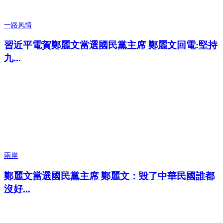
一路风情
習近平電賀鄭麗文當選國民黨主席 鄭麗文回電:堅持
九...
兩岸
鄭麗文當選國民黨主席 鄭麗文：毀了中華民國誰都
沒好...