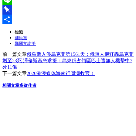
Line
Pinboard
分
標籤
國民黨
享
鄭麗文訪美
前一篇文章
俄羅斯入侵烏克蘭第1561天：俄無人機狂轟烏克蘭
增至23死 澤倫斯基急求援；烏東俄占領區巴士遭無人機擊中7
死11傷
下一篇文章
2026港澳媒体海南行圆满收官！
相關文章
多從作者