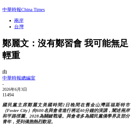
中華時報China Times
兩岸
台灣
鄭麗文：沒有鄭習會 我可能無足
輕重
由
中華時報總編室
-
2026年6月3日
11494
國民黨主席鄭麗文美國時間2日晚間在舊金山灣區福斯特市
（Foster City）向600名與會者進行將近40分鐘的演講，闡述兩岸
和平路徑圖、2028為關鍵戰場。與會者多為國民黨僑學界及部分
青年，受到僑胞熱烈歡迎。