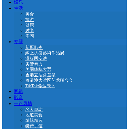
娛乐
生活
美食
旅游
健康
时尚
消闲
专题
新冠肺炎
線上抗疫藝術作品展
港版國安法
美警暴力
美國總統大選
香港立法會選舉
粤港澳大湾区艺术联合会
TikTok命运未卜
图辑
影音
一路风情
名人專訪
地道美食
编辑精选
特产手信