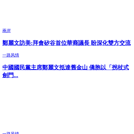
兩岸
鄭麗文訪美:拜會矽谷首位華裔議長 盼深化雙方交流
一路风情
中國國民黨主席鄭麗文抵達舊金山 僑胞以「拐杖式
劍門...
一路风情