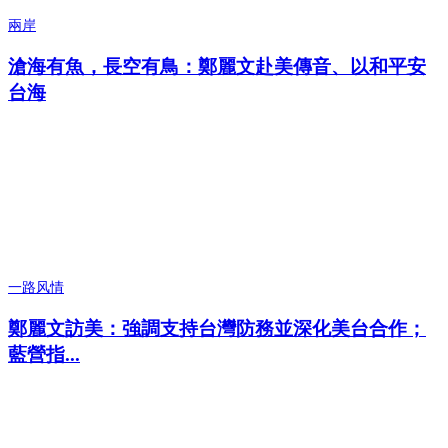
兩岸
滄海有魚，長空有鳥：鄭麗文赴美傳音、以和平安
台海
一路风情
鄭麗文訪美：強調支持台灣防務並深化美台合作；
藍營指...