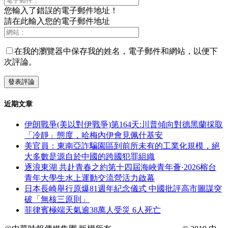
您輸入了錯誤的電子郵件地址！
請在此輸入您的電子郵件地址
在我的瀏覽器中保存我的姓名，電子郵件和網站，以便下
次評論。
近期文章
伊朗戰爭(美以對伊戰爭)第164天:川普傾向對德黑蘭採取
「冷靜」態度，哈梅內伊會見佩什基安
美官員：東南亞詐騙園區到前所未有的工業化規模，絕
大多數是源自於中國的跨國犯罪組織
逐浪東湖 共赴青春之約第十四屆海峽青年薈·2026榕台
青年大學生水上運動交流營活力啟幕
日本長崎舉行原爆81週年紀念儀式 中國批評高市圖謀突
破「無核三原則」
菲律賓極端天氣逾38萬人受災 6人死亡