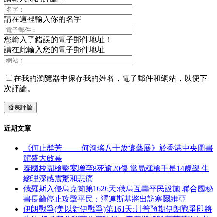
請在這裡輸入你的名字
您輸入了錯誤的電子郵件地址！
請在此輸入您的電子郵件地址
在我的瀏覽器中保存我的姓名，電子郵件和網站，以便下
次評論。
近期文章
《何止群芳 —— 何洵瑤八十放懷藝展》於香港中央圖書
館盛大啟幕
泰國校園槍擊案增至8死逾20傷 當局稱槍手是14歲學 生
總理深感震驚和悲痛
俄羅斯入侵烏克蘭第1626天:俄烏互轟平民設施 聯合國秘
書長籲停止攻擊平民；澤連斯基將出訪塞爾維亞
伊朗戰爭(美以對伊戰爭)第161天:川普預期伊朗戰爭即將