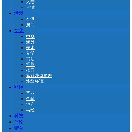
大陆
台灣
港澳
香港
澳门
文化
中华
海外
美术
文学
书法
摄影
棋弈
紫荊花诗歌赛
浅绛瓷谭
财经
产业
金融
地产
马经
科技
评论
體育