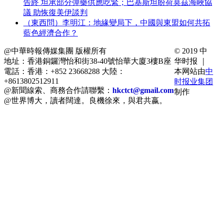
告終 坦承部分彈藥供應吃緊；巴基斯坦盼荷莫茲海峽協
議 助恢復美伊談判
（東西問）李明江：地緣變局下，中國與東盟如何共拓
藍色經濟合作？
@中華時報傳媒集團 版權所有
© 2019 中
地址：香港銅鑼灣怡和街38-40號怡華大廈3樓B座
华时报 ｜
電話：香港：+852 23668288 大陸：
本网站由
中
+8613802512911
时报业集团
@新聞線索、商務合作請聯繫：
hkctct@gmail.com
制作
@世界博大，讀者闊達。良機徐來，與君共嬴。