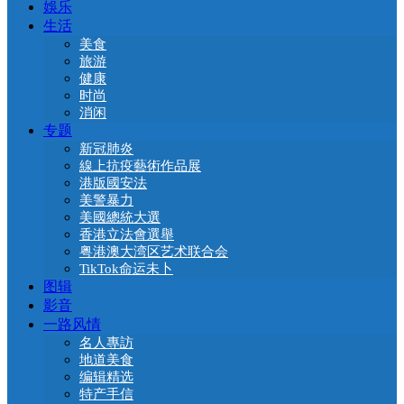
娛乐
生活
美食
旅游
健康
时尚
消闲
专题
新冠肺炎
線上抗疫藝術作品展
港版國安法
美警暴力
美國總統大選
香港立法會選舉
粤港澳大湾区艺术联合会
TikTok命运未卜
图辑
影音
一路风情
名人專訪
地道美食
编辑精选
特产手信