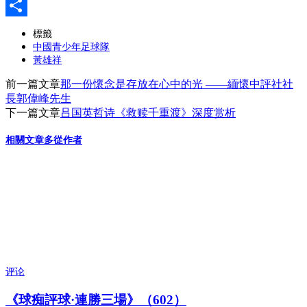
Pinboard
分
標籤
中國青少年足球隊
享
黃雄祥
前一篇文章
那一份懷念是存放在心中的光 ——緬懷中評社社
長郭偉峰先生
下一篇文章
吕国英哲诗《救赎千重渡》深度赏析
相關文章
多從作者
评论
《球痴評球·連勝三場》（602）