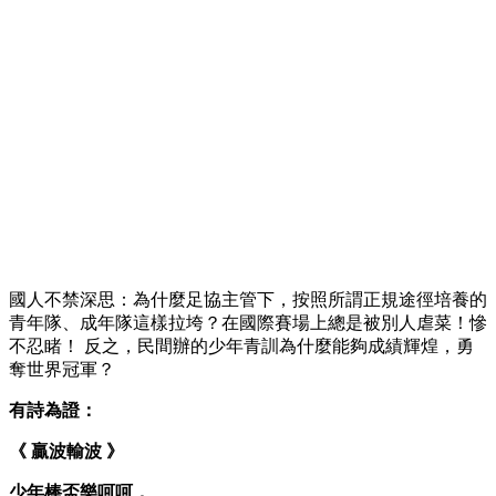
​國人不禁深思：為什麼足協主管下，按照所謂正規途徑培養的
青年隊、成年隊這樣拉垮？在國際賽場上總是被別人虐菜！慘
不忍睹！ 反之，民間辦的少年青訓為什麼能夠成績輝煌，勇
奪世界冠軍？
有詩為證：
《 贏波輸波 》
少年棒盃樂呵呵，