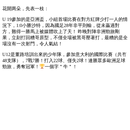
花開两朵，先表一枝：
U 19參加的是亞洲盃，小組首場比賽在對方紅牌少打一人的情
況下，1:0小勝沙特，因為國足28年非平則輸，從未贏過對
方，難得一勝馬上被媒體吹上了天！ 昨晚對陣非洲勁旅剛
果，立刻打回糟哥原型，不僅全場被黑哥壓著打，最糟的是全
場沒有一次射門，令人氣結！
U12是董路培訓出來的少年隊，參加意大利的國際比賽（共𠕇
48支隊），7戰7勝！打入22球、僅失2球！連勝眾多歐洲足球
勁旅，勇奪冠軍！
一個字＂牛＂！