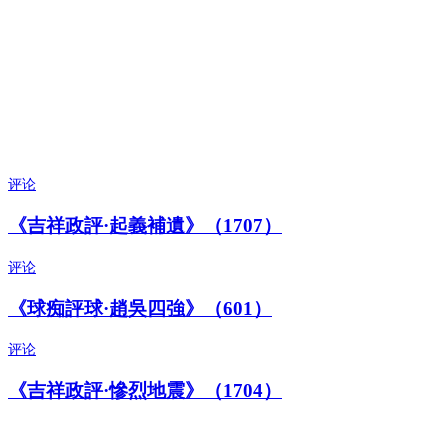
评论
《吉祥政評·起義補遺》（1707）
评论
《球痴評球·趙吳四強》（601）
评论
《吉祥政評·慘烈地震》（1704）