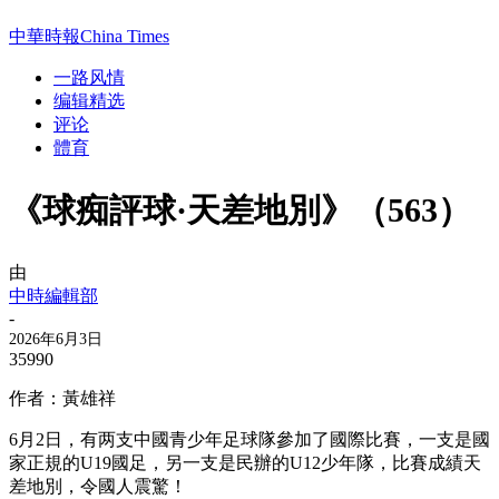
中華時報China Times
一路风情
编辑精选
评论
體育
《球痴評球·天差地別》（563）
由
中時編輯部
-
2026年6月3日
35990
作者：黃雄祥
6月2日，有两支中國青少年足球隊參加了國際比賽，一支是國
家正規的U19國足，另一支是民辦的U12少年隊，比賽成績天
差地別，令國人震驚！