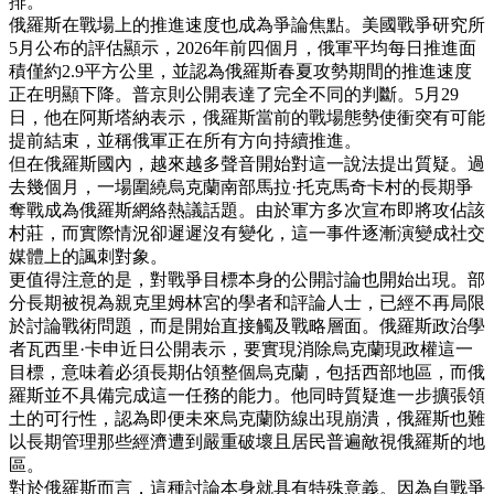
排。
俄羅斯在戰場上的推進速度也成為爭論焦點。美國戰爭研究所
5月公布的評估顯示，2026年前四個月，俄軍平均每日推進面
積僅約2.9平方公里，並認為俄羅斯春夏攻勢期間的推進速度
正在明顯下降。普京則公開表達了完全不同的判斷。5月29
日，他在阿斯塔納表示，俄羅斯當前的戰場態勢使衝突有可能
提前結束，並稱俄軍正在所有方向持續推進。
但在俄羅斯國內，越來越多聲音開始對這一說法提出質疑。過
去幾個月，一場圍繞烏克蘭南部馬拉·托克馬奇卡村的長期爭
奪戰成為俄羅斯網絡熱議話題。由於軍方多次宣布即將攻佔該
村莊，而實際情況卻遲遲沒有變化，這一事件逐漸演變成社交
媒體上的諷刺對象。
更值得注意的是，對戰爭目標本身的公開討論也開始出現。部
分長期被視為親克里姆林宮的學者和評論人士，已經不再局限
於討論戰術問題，而是開始直接觸及戰略層面。俄羅斯政治學
者瓦西里·卡申近日公開表示，要實現消除烏克蘭現政權這一
目標，意味着必須長期佔領整個烏克蘭，包括西部地區，而俄
羅斯並不具備完成這一任務的能力。他同時質疑進一步擴張領
土的可行性，認為即便未來烏克蘭防線出現崩潰，俄羅斯也難
以長期管理那些經濟遭到嚴重破壞且居民普遍敵視俄羅斯的地
區。
對於俄羅斯而言，這種討論本身就具有特殊意義。因為自戰爭