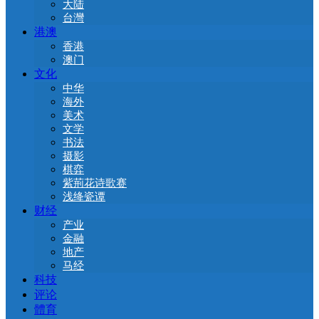
大陆
台灣
港澳
香港
澳门
文化
中华
海外
美术
文学
书法
摄影
棋弈
紫荊花诗歌赛
浅绛瓷谭
财经
产业
金融
地产
马经
科技
评论
體育