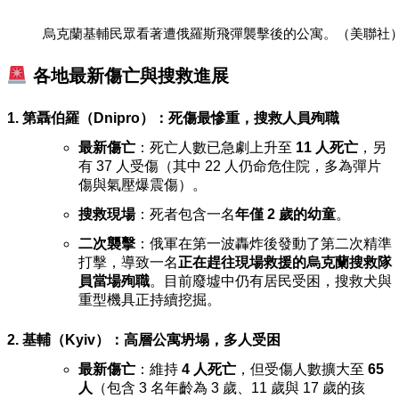
烏克蘭基輔民眾看著遭俄羅斯飛彈襲擊後的公寓。（美聯社
各地最新傷亡與搜救進展
1. 第聶伯羅（Dnipro）：死傷最慘重，搜救人員殉職
最新傷亡
：死亡人數已急劇上升至
11 人死亡
，另
有 37 人受傷（其中 22 人仍命危住院，多為彈片
傷與氣壓爆震傷）。
搜救現場
：死者包含一名
年僅 2 歲的幼童
。
二次襲擊
：俄軍在第一波轟炸後發動了第二次精準
打擊，導致一名
正在趕往現場救援的烏克蘭搜救隊
員當場殉職
。目前廢墟中仍有居民受困，搜救犬與
重型機具正持續挖掘。
2. 基輔（Kyiv）：高層公寓坍塌，多人受困
最新傷亡
：維持
4 人死亡
，但受傷人數擴大至
65
人
（包含 3 名年齡為 3 歲、11 歲與 17 歲的孩