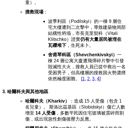
童）。
搜救現場
：
波季利區（Podilskyi）的一棟 9 層住
宅大樓遭到二次擊中，導致建築物局部
結構性坍塌，市長克里契科（Vitali
Klitschko）證實
仍有大量居民被埋在
瓦礫堆下
，生死未卜。
舍甫琴科區（Shevchenkivskyi）
一
棟 24 層公寓大廈遭飛彈碎片擊中引發
毀滅性大火，搜救人員已從中救出一名
受困男子，但高樓層的搜救因火勢濃煙
依然極度困難
。
[
1
,
2
,
3
,
4
]
3. 哈爾科夫與其他地區
哈爾科夫（Kharkiv）
：造成 15 人受傷（包含 1
名兒童）。 斯洛比茲基區（Slobidskyi）傷亡人數
增至
14 人受傷
，多數平民因住宅玻璃被震碎而割
傷，或出現急性創傷後壓力反應。