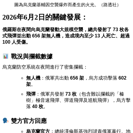
圖為烏克蘭基輔因空襲爆炸而產生的火光。（路透社）
2026年6月2日
的關鍵發展：
俄羅斯在夜間向烏克蘭發動大規模空襲，總共發射了 73 枚各
式飛彈並出動 656 架無人機，造成境內至少 13 人死亡、超過
100 人受傷
。
戰況與攔截數據
烏克蘭防空系統在夜間進行了密集攔截：
無人機
：俄軍共出動
656 架
，烏方成功擊落
602
架
。
飛彈
：俄軍共發射
73 枚
（包含難以攔截的「榛
樹」極音速飛彈、彈道飛彈及巡航飛彈），烏方擊
落
40 枚
。
雙方官方回應
烏克蘭官方
：總統澤倫斯基強烈譴責俄軍暴行。地