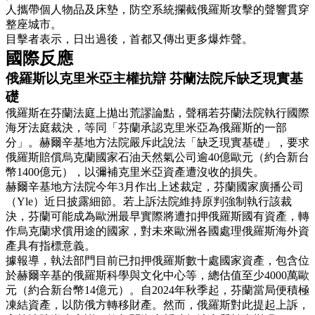
人攜帶個人物品及床墊，防空系統攔截俄羅斯攻擊的聲響貫穿
整座城市。
目擊者表示，日出過後，首都又傳出更多爆炸聲。
國際反應
俄羅斯以克里米亞主權抗辯 芬蘭法院斥缺乏現實基
礎
俄羅斯在芬蘭法庭上拋出荒謬論點，聲稱若芬蘭法院執行國際
海牙法庭裁決，等同「芬蘭承認克里米亞為俄羅斯的一部
分」。赫爾辛基地方法院嚴斥此說法「缺乏現實基礎」，要求
俄羅斯賠償烏克蘭國家石油天然氣公司逾40億歐元（約合新台
幣1400億元），以彌補克里米亞資產遭沒收的損失。
赫爾辛基地方法院今年3月作出上述裁定，芬蘭國家廣播公司
（Yle）近日披露細節。若上訴法院維持原判強制執行該裁
決，芬蘭可能成為歐洲最早實際將遭扣押俄羅斯國有資產，轉
作烏克蘭求償用途的國家，對未來歐洲各國處理俄羅斯海外資
產具有指標意義。
據報導，執法部門目前已扣押俄羅斯數十處國家資產，包含位
於赫爾辛基的俄羅斯科學與文化中心等，總估值至少4000萬歐
元（約合新台幣14億元）。自2024年秋季起，芬蘭當局便積極
凍結資產，以防俄方轉移財產。然而，俄羅斯對此提起上訴，