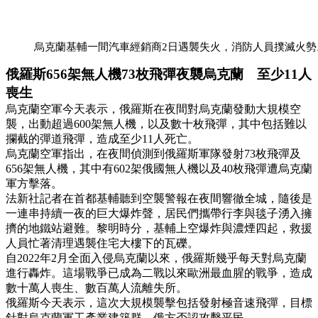
烏克蘭基輔一間汽車經銷商2日遇襲失火，消防人員撲滅火勢
俄羅斯656架無人機73枚飛彈夜襲烏克蘭 至少11人
喪生
烏克蘭空軍今天表示，俄羅斯在夜間對烏克蘭發動大規模空
襲，出動超過600架無人機，以及數十枚飛彈，其中包括難以
攔截的彈道飛彈，造成至少11人死亡。
烏克蘭空軍指出，在夜間偵測到俄羅斯軍隊發射73枚飛彈及
656架無人機，其中有602架俄國無人機以及40枚飛彈遭烏克蘭
軍方擊落。
法新社記者在首都基輔聽到空襲警報在夜間響徹全城，隨後是
一連串持續一夜的巨大爆炸聲，居民們攜帶行李與毯子湧入擁
擠的地鐵站避難。黎明時分，基輔上空爆炸與濃煙四起，救援
人員忙著清理遇襲住宅大樓下的瓦礫。
自2022年2月全面入侵烏克蘭以來，俄羅斯幾乎每天對烏克蘭
進行轟炸。這場戰爭已成為二戰以來歐洲最血腥的戰爭，造成
數十萬人喪生、數百萬人流離失所。
俄羅斯今天表示，這次大規模襲擊包括發射極音速飛彈，目標
針對烏克蘭軍工產業建築群。俄方否認攻擊平民。