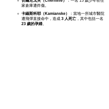
切爾尼戈夫（Chernihiv）
：一名 15 歲少年在住
家倉庫遭炸傷。
卡緬斯科耶（Kamianske）
：當地一所城市醫院
遭飛彈直接命中，造成
3 人死亡
，其中包括一名
23 歲的孕婦
。