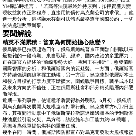
Yle採訪時坦言，「若高等法院最終維持原判，扣押資產與變
現收益將依正常程序，直接用於償付烏克蘭公司的求償。」他
進一步分析，這將顯示芬蘭司法體系嚴格遵守國際公約，一切
依法處理照章辦事。
要聞解說
精英不滿累積：普京為何開始擔心政變？
俄烏戰爭已持續超過四年，俄羅斯總統普京正面臨自開戰以來
最複雜的一段時期。來自戰場、經濟、國內政治的多重壓力，
正在讓官方描述的“前線形勢大好，勝利正在接近”，愈發偏離
國際智庫的分析，和俄羅斯國內的質疑聲。一方面，俄羅斯官
方持續強調前線掌握主動權，另一方面，烏克蘭對俄羅斯本土
和後方目標的打擊力度不斷擴大。圍繞戰爭目標、戰爭成本以
及未來方向的不信任，正在俄羅斯社會和部分精英階層內部逐
漸浮現。
近期一系列事件，使這種矛盾變得格外明顯。6月初，俄羅斯
與烏克蘭再次展開大規模遠程打擊行動。烏克蘭軍方6月2日宣
布，其夜間行動擊中了俄羅斯克拉斯諾達爾邊疆區的伊利斯基
煉油廠並引發火災。烏方稱，該設施年加工能力約660萬噸，
承擔著為俄軍提供燃料的重要任務。
幾乎在同一時間，俄羅斯國防部宣布對烏克蘭發動大規模報復