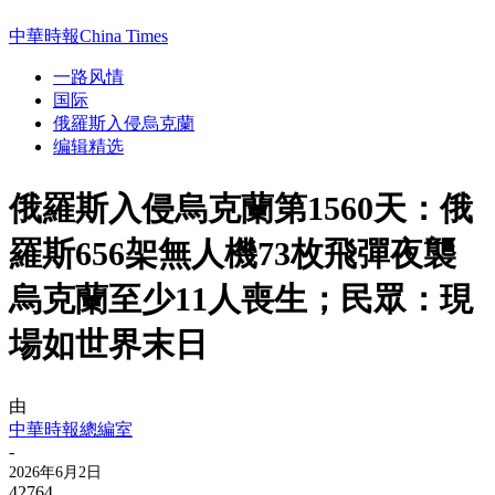
中華時報China Times
一路风情
国际
俄羅斯入侵烏克蘭
编辑精选
俄羅斯入侵烏克蘭第1560天：俄
羅斯656架無人機73枚飛彈夜襲
烏克蘭至少11人喪生；民眾：現
場如世界末日
由
中華時報總編室
-
2026年6月2日
42764