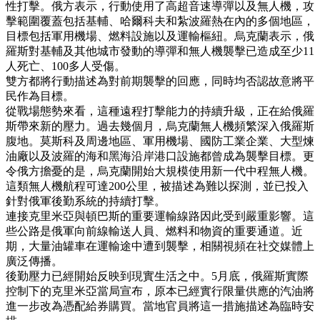
性打擊。俄方表示，行動使用了高超音速導彈以及無人機，攻
擊範圍覆蓋包括基輔、哈爾科夫和紮波羅熱在內的多個地區，
目標包括軍用機場、燃料設施以及運輸樞紐。烏克蘭表示，俄
羅斯對基輔及其他城市發動的導彈和無人機襲擊已造成至少11
人死亡、100多人受傷。
雙方都將行動描述為對前期襲擊的回應，同時均否認故意將平
民作為目標。
從戰場態勢來看，這種遠程打擊能力的持續升級，正在給俄羅
斯帶來新的壓力。過去幾個月，烏克蘭無人機頻繁深入俄羅斯
腹地。莫斯科及周邊地區、軍用機場、國防工業企業、大型煉
油廠以及波羅的海和黑海沿岸港口設施都曾成為襲擊目標。更
令俄方擔憂的是，烏克蘭開始大規模使用新一代中程無人機。
這類無人機航程可達200公里，被描述為難以探測，並已投入
針對俄軍後勤系統的持續打擊。
連接克里米亞與頓巴斯的重要運輸線路因此受到嚴重影響。這
些公路是俄軍向前線輸送人員、燃料和物資的重要通道。近
期，大量油罐車在運輸途中遭到襲擊，相關視頻在社交媒體上
廣泛傳播。
後勤壓力已經開始反映到現實生活之中。5月底，俄羅斯實際
控制下的克里米亞當局宣布，原本已經實行限量供應的汽油將
進一步改為憑配給券購買。當地官員將這一措施描述為臨時安