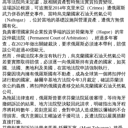
高等法院尚未定讞，故相關資產暫時無法實質拍賣變現。
這場訴訟根源，可追溯至2014年克里米亞（Crimea）遭俄羅斯
武力併吞的歷史事件。當時烏克蘭國家石油天然氣公司
（Naftogaz），位於當地的基礎設施與營運資產，遭俄方無償
國有化。
負責審理國家與企業投資爭端的設於荷蘭海牙（Hague）的常
設仲裁法院（Permanent Court of Arbitration），經過多年審
查，在2023年做出關鍵裁決，要求俄羅斯必須連本帶利，賠償
該公司超過40億歐元。
然而，仲裁法院本身沒有執行力，烏克蘭國家石油天然氣公司
若要實際取得賠償，必須逐一向俄羅斯持有資產的國家，如英
國、法國、奧地利及美國，在當地法院申請強制執行。
芬蘭因境內擁有俄羅斯國有不動產，成為全球第一個將扣押付
諸行動的國家。赫爾辛基地方法院今年3月裁定，確認芬蘭須
依公約義務，將扣押的俄國資產移交給烏克蘭國家石油天然氣
公司。
為拖延法律進程，俄羅斯曾要求芬蘭法院延後審理，等待海牙
撤銷訴訟的結果。地方法院堅決駁回此請求，明確指出海牙程
序將耗時數年，若刻意延宕，會對申請人造成難以彌補的不合
理損害。俄方意圖以主權論述干擾司法，反遭法院以嚴厲措辭
直接打臉。
芬蘭刑事與訴訟法學者馬蒂·托爾瓦寧（Matti Tolvanen）接受