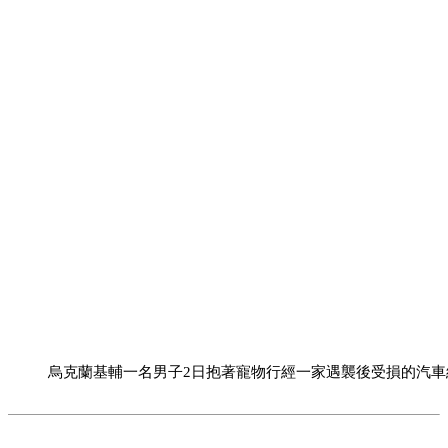
烏克蘭基輔一名男子2日抱著寵物行經一家遇襲後受損的汽車