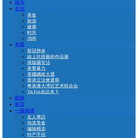
娛乐
生活
美食
旅游
健康
时尚
消闲
专题
新冠肺炎
線上抗疫藝術作品展
港版國安法
美警暴力
美國總統大選
香港立法會選舉
粤港澳大湾区艺术联合会
TikTok命运未卜
图辑
影音
一路风情
名人專訪
地道美食
编辑精选
特产手信