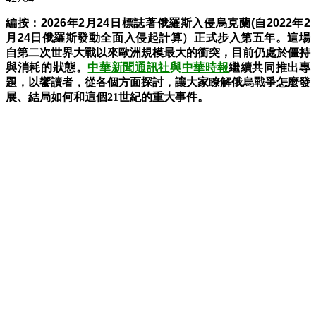
編按：
2026年2月24日標誌著
俄羅斯入侵烏克蘭(
自2022年
2
月24日
俄羅斯發動全面入侵起計算）正式步入第五年。這場
自第二次世界大戰以來歐洲規模最大的衝突，目前仍處於僵持
與消耗的狀態。
中華新聞通訊社
與
中華時報
繼續共同推出專
題，以饗讀者，從各個方面探討，讓大家瞭解俄烏戰爭怎麼發
展、結局如何和這個21世紀的重大事件。