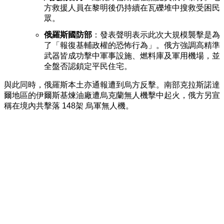
方救援人員在黎明後仍持續在瓦礫堆中搜救受困民
眾。
俄羅斯國防部
：發表聲明表示此次大規模襲擊是為
了「報復基輔政權的恐怖行為」。俄方強調高精準
武器皆成功擊中軍事設施、燃料庫及軍用機場，並
全盤否認鎖定平民住宅。
與此同時，俄羅斯本土亦通報遭到烏方反擊。南部克拉斯諾達
爾地區的
伊爾斯基煉油廠
遭烏克蘭無人機擊中起火，俄方另宣
稱在境內共擊落 148架 烏軍無人機。