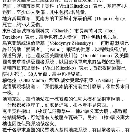
然而，基輔市長克里契科（Vitali Klitschko）表示，基輔有4人
遇難，至少65人受傷，其中包括2名兒童。
地方當局宣布，更南方的工業城市第聶伯羅（Dnipro）有7人
死亡，約35人受傷。
東部邊境城市哈爾科夫（Kharkiv）市長泰芮可夫（Igor
Terekhov）表示，當地也有15人受傷，其中包括1名兒童。
烏克蘭總統澤倫斯基（Volodymyr Zelenskyy）一再呼籲盟國允
許並資助「愛國者」（Patriot）飛彈的供應，以攔截俄羅斯的
彈道飛彈。他上週致函美國總統川普（Donald Trump）及美國
國會要求提供愛國者系統，以因應俄軍愈來愈猛烈的空襲。
基輔市長克里契科（Vitali Klitschko）表示，首都夜間遭襲已
釀4人死亡、58人受傷，當中包括兒童。
穆德拉（Olha Mudra）帶著6歲女兒娜塔莉亞（Natalia）在一
處遭襲現場說道：「我們根本搞不清發生什麼事，像世界末日
一樣。」
她補充說，當時她站在一棟被毀的住宅大樓和受損車輛前，
「什麼都被掩埋了，到處是煙霧，根本看不見東西。」
克里契科指出，1枚疑似飛彈擊中一棟24層公寓大廈，導致部
分結構坍塌，可能還有人被壓在瓦礫下。另外，1棟9層公寓大
樓也因疑似飛彈殘骸起火。
數千名尋求避難的民眾湧入基輔地鐵系統，有目擊者表示，有