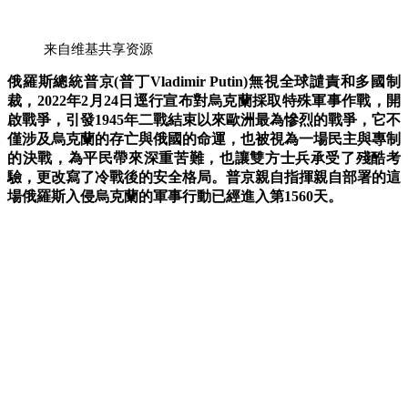
来自维基共享资源
俄羅斯總統普京(普丁Vladimir Putin)無視全球譴責和多國制
裁，2022年2月24日逕行宣布對烏克蘭採取特殊軍事作戰，開
啟戰爭，引發1945年二戰結束以來歐洲最為慘烈的戰爭，它不
僅涉及烏克蘭的存亡與俄國的命運，也被視為一場民主與專制
的決戰，
為平民帶來深重苦難，也讓雙方士兵承受了殘酷考
驗，更改寫了冷戰後的安全格局。
普京
親自指揮
親自
部署的這
場俄羅斯入侵烏克蘭的軍事行動已經進入第1560天。