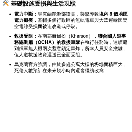
基礎設施受損與生活現狀
電力中斷
：烏克蘭能源部證實，襲擊導致
境內 8 個地區
電力癱瘓
，基輔多個行政區的無軌電車與大眾運輸因架
空電線受損而被迫改道或停駛。
救援受阻
：在南部赫爾松（Kherson），
聯合國人道事
務協調廳（OCHA）的救援車隊
在執行任務時，連續遭
到俄軍無人機兩次蓄意鎖定轟炸，所幸人員安全撤離，
但人道救援物資運送已全面受阻。
烏克蘭官方強調，由於多處公寓大樓的坍塌面積巨大，
死傷人數預計在未來幾小時內還會繼續改寫