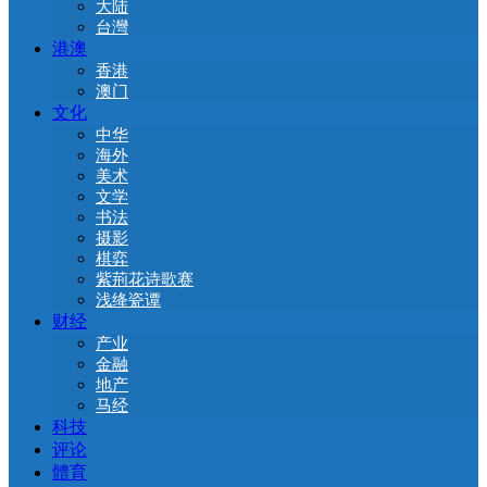
大陆
台灣
港澳
香港
澳门
文化
中华
海外
美术
文学
书法
摄影
棋弈
紫荊花诗歌赛
浅绛瓷谭
财经
产业
金融
地产
马经
科技
评论
體育