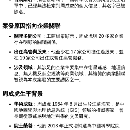
單中，已經無法檢索到周成虎的個人信息，其名字已被
除名。
案發原因指向企業關聯
關聯多間公司
：工商檔案顯示，周成虎與 20 多家企業
存在明顯的關聯關係。
出任高管與股東
：他至少在 17 家公司擔任過股東，並
在 19 家公司出任或曾任高管職務。
涉及領域
：其涉足的企業主要集中在衛星遙感、地理信
息、無人機及低空經濟等商業領域，其複雜的商業關聯
被視為本次案發的主要誘因之一。
周成虎生平背景
學術成就
：周成虎 1964 年 8 月出生於江蘇海安，是中
國地圖學與地理信息系統（GIS）領域的權威專家，曾
長期從事遙感與地理科學的交叉研究。
院士榮譽
：他於 2013 年正式增補選為
中國科學院
院