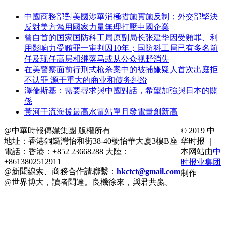
中國商務部對美國涉華消極措施實施反制；外交部堅決
反對美方濫用國家力量無理打壓中國企業
曾自首的国家国防科工局原副局长张建华因受贿罪、利
用影响力受贿罪一审判囚10年；国防科工局已有多名前
任及现任高层相继落马或从公众视野消失
在美警察面前行刑式枪杀案中的被捕嫌疑人首次出庭拒
不认罪 源于重大的商业和债务纠纷
澤倫斯基：需要尋求與中國對話，希望加強與日本的關
係
黃河干流海拔最高水電站單月發電量創新高
@中華時報傳媒集團 版權所有
© 2019 中
地址：香港銅鑼灣怡和街38-40號怡華大廈3樓B座
华时报 ｜
電話：香港：+852 23668288 大陸：
本网站由
中
+8613802512911
时报业集团
@新聞線索、商務合作請聯繫：
hkctct@gmail.com
制作
@世界博大，讀者闊達。良機徐來，與君共嬴。