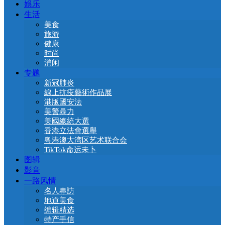
娛乐
生活
美食
旅游
健康
时尚
消闲
专题
新冠肺炎
線上抗疫藝術作品展
港版國安法
美警暴力
美國總統大選
香港立法會選舉
粤港澳大湾区艺术联合会
TikTok命运未卜
图辑
影音
一路风情
名人專訪
地道美食
编辑精选
特产手信