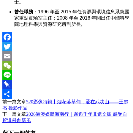
士。
曾任職務
：1996 年至 2015 年任資源與環境信息系統國
家重點實驗室主任；2008 年至 2016 年間出任中國科學
院地理科學與資源研究所副所長。
Facebook
Twitter
Email
WeChat
Line
Pinboard
前一篇文章
520影像特辑丨烟花落草甸，爱在武功山——王超
分
杰 摄影作品
享
下一篇文章
2026港澳媒體海南行｜邂逅千年非遺文脈 感受自
貿港科創新風