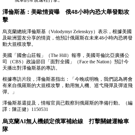
澤倫斯基：美歐情資曝 俄48小時內恐大舉發動攻
擊
烏克蘭總統澤倫斯基（Volodymyr Zelenskyy）表示，根據美國
及歐洲盟友分享的情資，他預計俄羅斯在未來48小時內恐將發
動大規模攻擊。
美國「國會山莊報」（The Hill）報導，美國哥倫比亞廣播公
司（CBS）政論節目「面對全國」（Face the Nation）預計今
天播出對澤倫斯基的專訪。
根據專訪片段，澤倫斯基指出：「今晚或明晚，我們認為將會
有來自俄羅斯的大規模攻擊，動用無人機、巡弋飛彈及彈道飛
彈。」
澤倫斯基還提及，情報官員已觀察到俄羅斯的準備行動。（編
譯：陳正健）1150531
烏克蘭AI無人機鎖定俄軍補給線 打擊關鍵運輸車
隊