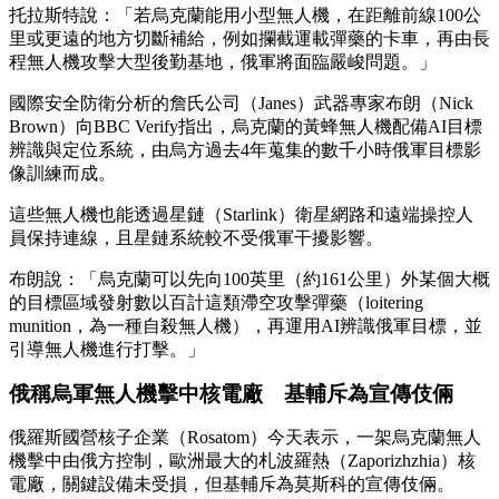
托拉斯特說：「若烏克蘭能用小型無人機，在距離前線100公
里或更遠的地方切斷補給，例如攔截運載彈藥的卡車，再由長
程無人機攻擊大型後勤基地，俄軍將面臨嚴峻問題。」
國際安全防衛分析的詹氏公司（Janes）武器專家布朗（Nick
Brown）向BBC Verify指出，烏克蘭的黃蜂無人機配備AI目標
辨識與定位系統，由烏方過去4年蒐集的數千小時俄軍目標影
像訓練而成。
這些無人機也能透過星鏈（Starlink）衛星網路和遠端操控人
員保持連線，且星鏈系統較不受俄軍干擾影響。
布朗說：「烏克蘭可以先向100英里（約161公里）外某個大概
的目標區域發射數以百計這類滯空攻擊彈藥（loitering
munition，為一種自殺無人機），再運用AI辨識俄軍目標，並
引導無人機進行打擊。」
俄稱烏軍無人機擊中核電廠 基輔斥為宣傳伎倆
俄羅斯國營核子企業（Rosatom）今天表示，一架烏克蘭無人
機擊中由俄方控制，歐洲最大的札波羅熱（Zaporizhzhia）核
電廠，關鍵設備未受損，但基輔斥為莫斯科的宣傳伎倆。