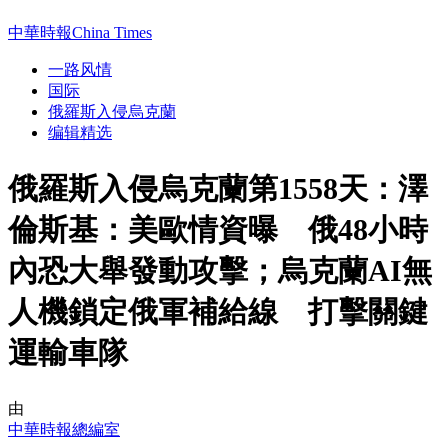
中華時報China Times
一路风情
国际
俄羅斯入侵烏克蘭
编辑精选
俄羅斯入侵烏克蘭第1558天：澤
倫斯基：美歐情資曝 俄48小時
內恐大舉發動攻擊；烏克蘭AI無
人機鎖定俄軍補給線 打擊關鍵
運輸車隊
由
中華時報總編室