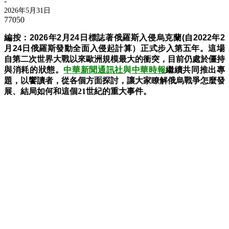
-
2026年5月31日
77050
編按：
2026年2月24日標誌著
俄羅斯入侵烏克蘭(
自2022年
2
月24日
俄羅斯發動全面入侵起計算）正式步入第五年。這場
自第二次世界大戰以來歐洲規模最大的衝突，目前仍處於僵持
與消耗的狀態。
中華新聞通訊社
與
中華時報
繼續共同推出專
題，以饗讀者，從各個方面探討，讓大家瞭解俄烏戰爭怎麼發
展、結局如何和這個21世紀的重大事件。