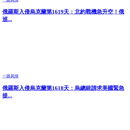
一路风情
俄羅斯入侵烏克蘭第1619天：北約戰機急升空！俄
巡...
一路风情
俄羅斯入侵烏克蘭第1618天：烏總統請求美國緊急
提...