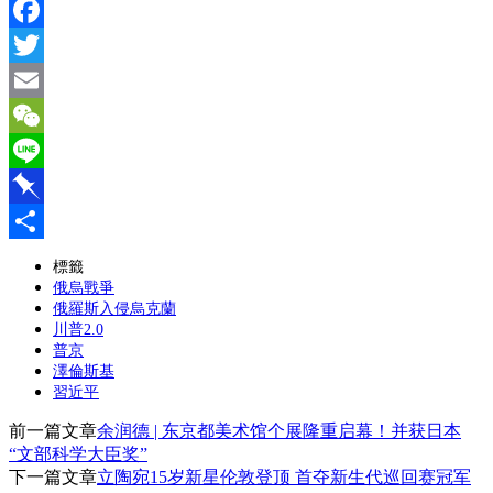
Facebook
Twitter
Email
WeChat
Line
Pinboard
分
標籤
俄烏戰爭
享
俄羅斯入侵烏克蘭
川普2.0
普京
澤倫斯基
習近平
前一篇文章
余润德 | 东京都美术馆个展隆重启幕！并获日本
“文部科学大臣奖”
下一篇文章
立陶宛15岁新星伦敦登顶 首夺新生代巡回赛冠军