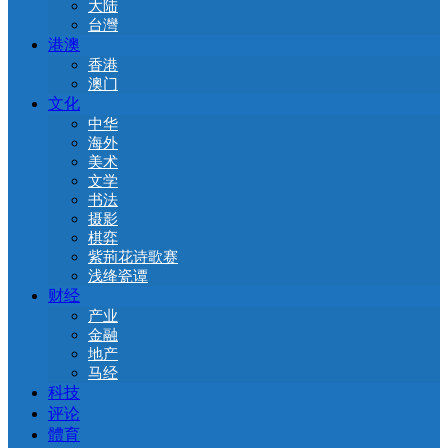
大陆
台灣
港澳
香港
澳门
文化
中华
海外
美术
文学
书法
摄影
棋弈
紫荊花诗歌赛
浅绛瓷谭
财经
产业
金融
地产
马经
科技
评论
體育