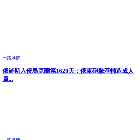
一路风情
俄羅斯入侵烏克蘭第1620天：俄軍砲擊基輔造成人
員...