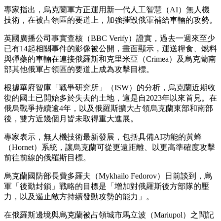
專家指出，烏克蘭軍方正運用新一代人工智慧（AI）無人機
技術，在被占領區的要道上，加強摧毀俄軍補給車輛的攻勢。
英國廣播公司事實查核（BBC Verify）證實，過去一週來至少
已有14起相關事件的影像被公開，畫面顯示，運送糧食、燃料
與彈藥的車輛在連接俄羅斯和克里米亞（Crimea）及烏克蘭南
部其他俄軍占領區的要道上成為攻擊目標。
根據華府智庫「戰爭研究所」（ISW）的分析，烏克蘭近期收
復的國土已開始多於失去的土地，這是自2023年以來首見。在
俄烏戰爭持續逾4年，以及俄羅斯擴大占領烏克蘭東部和南部
後，雙方近幾個月皆未取得重大進展。
專家表示，無人機技術最新發展，包括具備AI功能的黃蜂
（Hornet）系統，讓烏克蘭可從更遠距離、以更高準確度攻擊
前往前線的俄羅斯目標。
烏克蘭國防部長費多羅夫（Mykhailo Fedorov）日前談到，烏
軍「後勤封鎖」戰略的目標是「增加對俄羅斯後方部隊的壓
力，以及遏止敵方持續發動攻勢的能力」。
在俄羅斯邊境與烏克蘭被占領城市馬立波（Mariupol）之間記