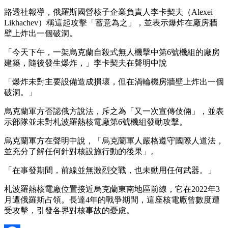
路透社報導，俄羅斯國營核子企業負責人李卡契夫（Alexei
Likhachev）稱這起攻擊「蓄意為之」，並表示爆炸在廠房牆
壁上炸出一個破洞。
「今天下午，一架烏克蘭自殺式無人機擊中第6號機組的廠房
建築，隨後發生爆炸，」李卡契夫在聲明中說
「爆炸未對主要設備造成損壞，但在渦輪機房牆壁上炸出一個
破洞。」
烏克蘭軍方否認俄方說法，斥之為「又一次宣傳伎倆」，並表
示部隊並未對札波羅熱核電廠第6號機組發動攻擊。
烏克蘭軍方在聲明中說，「烏克蘭軍人嚴格遵守國際人道法，
並充分了解任何針對核設施行動的後果」。
「在事發期間，前線並無激烈交戰，也未動用任何武器。」
札波羅熱核電廠位置接近烏克蘭東南地區前線，它在2022年3
月遭俄羅斯占領。長達4年的戰爭期間，這座核電廠曾數度遭
受攻擊，引發各界對核事故的憂慮。