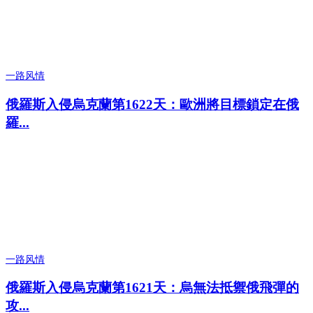
一路风情
俄羅斯入侵烏克蘭第1622天：歐洲將目標鎖定在俄
羅...
一路风情
俄羅斯入侵烏克蘭第1621天：烏無法抵禦俄飛彈的
攻...