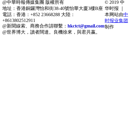
@中華時報傳媒集團 版權所有
© 2019 中
地址：香港銅鑼灣怡和街38-40號怡華大廈3樓B座
华时报 ｜
電話：香港：+852 23668288 大陸：
本网站由
中
+8613802512911
时报业集团
@新聞線索、商務合作請聯繫：
hkctct@gmail.com
制作
@世界博大，讀者闊達。良機徐來，與君共嬴。