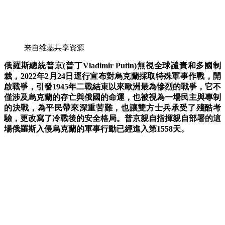
来自维基共享资源
俄羅斯總統普京(普丁Vladimir Putin)無視全球譴責和多國制
裁，2022年2月24日逕行宣布對烏克蘭採取特殊軍事作戰，開
啟戰爭，引發1945年二戰結束以來歐洲最為慘烈的戰爭，它不
僅涉及烏克蘭的存亡與俄國的命運，也被視為一場民主與專制
的決戰，
為平民帶來深重苦難，也讓雙方士兵承受了殘酷考
驗，更改寫了冷戰後的安全格局。
普京
親自指揮
親自
部署的這
場俄羅斯入侵烏克蘭的軍事行動已經進入第1558天。