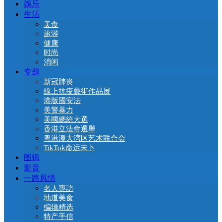
娛乐
生活
美食
旅游
健康
时尚
消闲
专题
新冠肺炎
線上抗疫藝術作品展
港版國安法
美警暴力
美國總統大選
香港立法會選舉
粤港澳大湾区艺术联合会
TikTok命运未卜
图辑
影音
一路风情
名人專訪
地道美食
编辑精选
特产手信