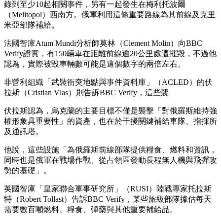
錄到至少10起相關事件，另有一起發生在梅利托波爾
（Melitopol）西南方。俄軍利用這條重要路線為其前線及克里
米亞部隊補給。
法國智庫Atum Mundi分析師莫林（Clement Molin）向BBC
Verify證實，有150輛車在距離前線逾20公里處遭摧毀，不過他
認為，實際被毀車輛數可能是這個數字的兩倍左右。
非營利組織「武裝衝突地點與事件資料庫」（ACLED）的伏
拉斯（Cristian Vlas）則告訴BBC Verify，這些襲
伏拉斯認為，烏克蘭的主要目標不僅是襲擊「對俄羅斯維持強
權形象具重要性」的資產，也在於干擾關鍵補給車隊、指揮所
及通訊塔。
他說，這些設施「為俄羅斯前線部隊提供糧食、燃料和資訊，
同時也是俄軍在戰場作戰、從占領區發動長程無人機與飛彈攻
勢的基礎」。
英國智庫「皇家聯合軍事研究所」（RUSI）陸戰專家托拉斯
特（Robert Tollast）告訴BBC Verify，某些旅級部隊據估每天
需要數百噸燃料、糧食、彈藥與其他重要補給品。