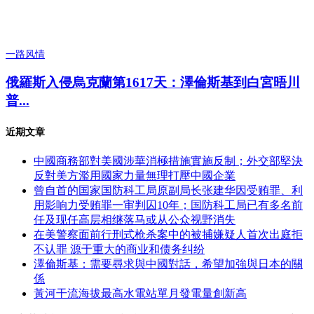
一路风情
俄羅斯入侵烏克蘭第1617天：澤倫斯基到白宮晤川
普...
近期文章
中國商務部對美國涉華消極措施實施反制；外交部堅決
反對美方濫用國家力量無理打壓中國企業
曾自首的国家国防科工局原副局长张建华因受贿罪、利
用影响力受贿罪一审判囚10年；国防科工局已有多名前
任及现任高层相继落马或从公众视野消失
在美警察面前行刑式枪杀案中的被捕嫌疑人首次出庭拒
不认罪 源于重大的商业和债务纠纷
澤倫斯基：需要尋求與中國對話，希望加強與日本的關
係
黃河干流海拔最高水電站單月發電量創新高