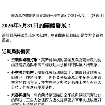
圖為烏克蘭消防員在基輔一棟遇襲的公寓外救災。（路透社
2026年5月31日
的關鍵發展：
當前戰局持續呈現焦著狀態，烏克蘭東部戰線仍是雙方交鋒的
重鎮
。
近期局勢概要
空襲與遠程打擊
：莫斯科持續對基輔及烏克蘭全境的關
鍵基礎設施與軍事目標發動大規模飛彈與無人機襲擊。
外交談判動態
：儘管俄羅斯總統普丁近期曾對媒體表示
戰事已「即將收尾」，但外界分析認為這更多是克里姆
林宮的政治宣示，雙方在停火與談判條件上仍存有巨大
分歧，外交進程屢屢受挫。
武器與援助
：烏克蘭持續面臨防空系統與攔截飛彈短缺
的問題，正全力敦促西方盟友提供更多軍事支援以應對
俄軍的常規遠程打擊。