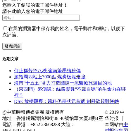
您輸入了錯誤的電子郵件地址！
請在此輸入您的電子郵件地址
在我的瀏覽器中保存我的姓名，電子郵件和網站，以便下
次評論。
近期文章
何止群芳抒八秩 嶺南筆墨續薪傳
滬指周四站上3900點 煤炭板塊走強
海南“十五五”著力打造國際一流醫療旅遊目的地
（東西問）盛鴻斌：絲路樂舞“不鼓自鳴”的生命力在哪
裡？
DSE 放榜觀察：醫科仍是狀元首選 創科欲超難逆轉
@中華時報傳媒集團 版權所有
© 2019 中
地址：香港銅鑼灣怡和街38-40號怡華大廈3樓B座
华时报 ｜
電話：香港：+852 23668288 大陸：
本网站由
中
+8613802512911
时报业集团