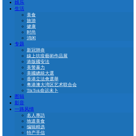
娛乐
生活
美食
旅游
健康
时尚
消闲
专题
新冠肺炎
線上抗疫藝術作品展
港版國安法
美警暴力
美國總統大選
香港立法會選舉
粤港澳大湾区艺术联合会
TikTok命运未卜
图辑
影音
一路风情
名人專訪
地道美食
编辑精选
特产手信