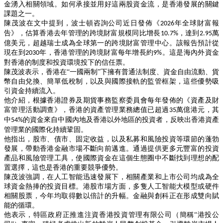
金湧入相關領域。如何承接並用好這兩股資金流，是香港發展的關鍵
課題之一。
陳茂波在文中提到，波士頓咨詢公司近日發佈《
年全球財富報
2026
告》，估算香港去年管理的跨境財富規模同比增長
，達到
萬
10.7%
2.95
億美元，超越瑞士成為全球第一的跨境財富管理中心。該報告預計從
現在到
年，香港管理的跨境財富每年增長約
。這是海內外資金
2030
9%
對香港的制度和投資環境投下的信任票。
陳茂波表示，香港在
“一國兩制”下擁有普通法制度、資金自由流動、貨
幣自由兌換、簡單低稅制，以及與國際接軌的監管框架，這些優勢吸
引資金持續流入。
他介紹，根據香港證券及期貨事務監察委員會每年發佈的《資產及財
富管理活動調查》，香港的資產管理業務總值已超過
萬億港元，其
35
中
的資金來自中國內地及香港以外地區的投資者，反映出香港資產
54%
管理業的國際化持續鞏固。
他指出，股市、債市、固定收益，以及私募和風險投資等環節的蓬勃
發展，帶動香港金融市場不斷向前邁進。通過提供更多元豐富的投資
產品和風險管理工具，使國際資金在這個生態圈中不斷找到理想的配
置選擇，這也是香港的重要競爭優勢。
陳茂波強調，在人工智能迅速發展下，相關產業和上市公司均成為全
球資金熱捧的投資目標。港股市場方面，多隻人工智能大模型或硬件
相關股票，今年均取得數以倍計的升幅。金融與創科正在形成雙向賦
能的循環。
他表示，特區政府正推進注資香港投資管理有限公司（簡稱
“港投公