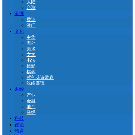
大陆
台灣
港澳
香港
澳门
文化
中华
海外
美术
文学
书法
摄影
棋弈
紫荊花诗歌赛
浅绛瓷谭
财经
产业
金融
地产
马经
科技
评论
體育