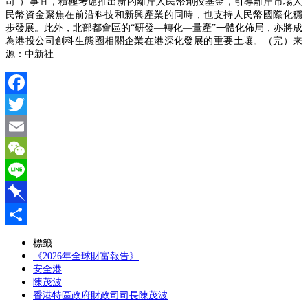
司”）事宜，積極考慮推出新的離岸人民幣創投基金，引導離岸市場人
民幣資金聚焦在前沿科技和新興產業的同時，也支持人民幣國際化穩
步發展。此外，北部都會區的“研發—轉化—量產”一體化佈局，亦將成
為港投公司創科生態圈相關企業在港深化發展的重要土壤。（完）
来
源：中新社
Facebook
Twitter
Email
WeChat
Line
Pinboard
分
標籤
《2026年全球財富報告》
享
安全港
陳茂波
香港特區政府財政司司長陳茂波