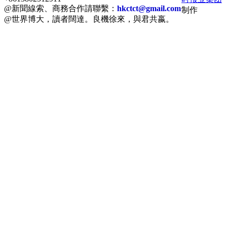
@新聞線索、商務合作請聯繫：
hkctct@gmail.com
制作
@世界博大，讀者闊達。良機徐來，與君共嬴。