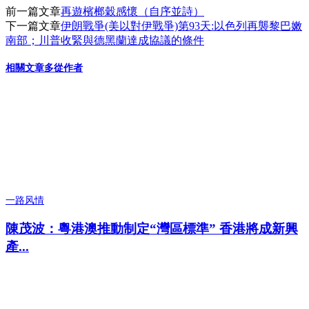
前一篇文章
再遊檳榔穀感懷（自序並詩）
下一篇文章
伊朗戰爭(美以對伊戰爭)第93天:以色列再襲黎巴嫩
南部；川普收緊與德黑蘭達成協議的條件
相關文章
多從作者
一路风情
陳茂波：粵港澳推動制定“灣區標準” 香港將成新興
產...