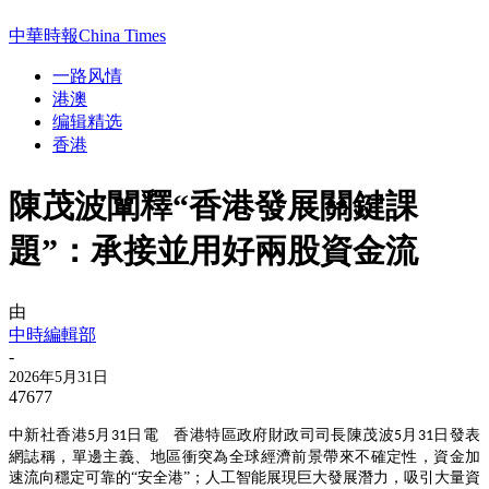
中華時報China Times
一路风情
港澳
编辑精选
香港
陳茂波闡釋“香港發展關鍵課
題”：承接並用好兩股資金流
由
中時編輯部
-
2026年5月31日
47677
中新社香港
月
日電 香港特區政府財政司司長陳茂波
月
日發表
5
31
5
31
網誌稱，單邊主義、地區衝突為全球經濟前景帶來不確定性，資金加
速流向穩定可靠的“安全港”；人工智能展現巨大發展潛力，吸引大量資