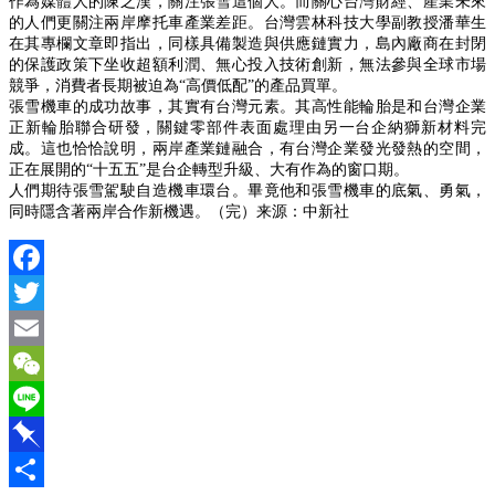
作為媒體人的陳之漢，關注張雪這個人。而關心台灣財經、產業未來
的人們更關注兩岸摩托車產業差距。台灣雲林科技大學副教授潘華生
在其專欄文章即指出，同樣具備製造與供應鏈實力，島內廠商在封閉
的保護政策下坐收超額利潤、無心投入技術創新，無法參與全球市場
競爭，消費者長期被迫為
“高價低配”的產品買單。
張雪機車的成功故事，其實有台灣元素。其高性能輪胎是和台灣企業
正新輪胎聯合研發，關鍵零部件表面處理由另一台企納獅新材料完
成。這也恰恰說明，兩岸產業鏈融合，有台灣企業發光發熱的空間，
正在展開的
“十五五”是台企轉型升級、大有作為的窗口期。
人們期待張雪駕駛自造機車環台。畢竟他和張雪機車的底氣、勇氣，
同時隱含著兩岸合作新機遇。（完）
来源：中新社
Facebook
Twitter
Email
WeChat
Line
Pinboard