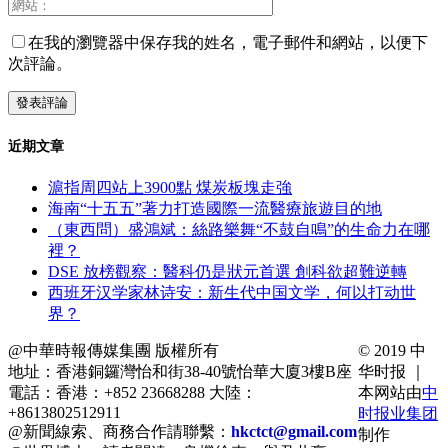
在我的瀏覽器中保存我的姓名，電子郵件和網站，以便下
次評論。
近期文章
滬指周四站上3900點 煤炭板塊走強
海南“十五五”著力打造國際一流醫療旅遊目的地
（東西問）盛鴻斌：絲路樂舞“不鼓自鳴”的生命力在哪
裡？
DSE 放榜觀察：醫科仍是狀元首選 創科欲超難逆轉
西班牙汉学家林诗安：新生代中国文学，何以打动世
界？
@中華時報傳媒集團 版權所有
© 2019 中
地址：香港銅鑼灣怡和街38-40號怡華大廈3樓B座
华时报 ｜
電話：香港：+852 23668288 大陸：
本网站由
中
+8613802512911
时报业集团
@新聞線索、商務合作請聯繫：
hkctct@gmail.com
制作