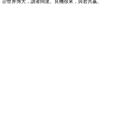
@世界博大，讀者闊達。良機徐來，與君共嬴。