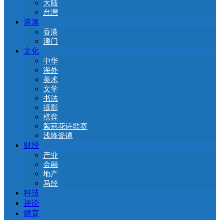
大陆
台灣
港澳
香港
澳门
文化
中华
海外
美术
文学
书法
摄影
棋弈
紫荊花诗歌赛
浅绛瓷谭
财经
产业
金融
地产
马经
科技
评论
體育