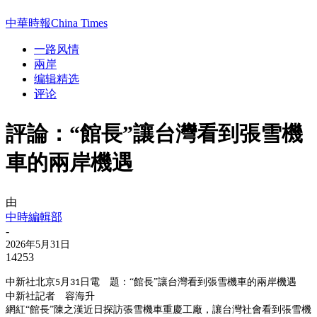
中華時報China Times
一路风情
兩岸
编辑精选
评论
評論：“館長”讓台灣看到張雪機
車的兩岸機遇
由
中時編輯部
-
2026年5月31日
14253
中新社北京
月
日電 題：“館長”讓台灣看到張雪機車的兩岸機遇
5
31
中新社記者 容海升
網紅
“館長”陳之漢近日探訪張雪機車重慶工廠，讓台灣社會看到張雪機