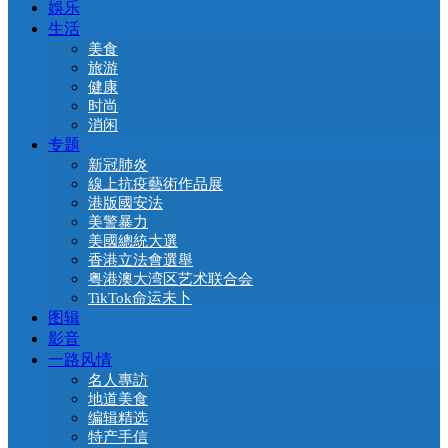
娛乐
生活
美食
旅游
健康
时尚
消闲
专题
新冠肺炎
線上抗疫藝術作品展
港版國安法
美警暴力
美國總統大選
香港立法會選舉
粤港澳大湾区艺术联合会
TikTok命运未卜
图辑
影音
一路风情
名人專訪
地道美食
编辑精选
特产手信