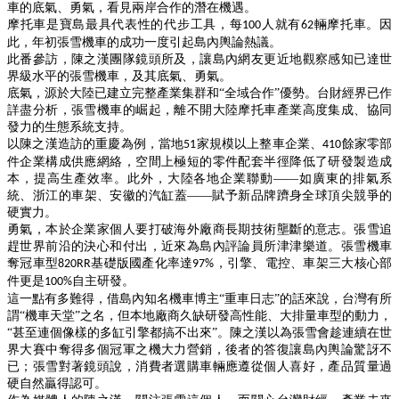
車的底氣、勇氣，看見兩岸合作的潛在機遇。
摩托車是寶島最具代表性的代步工具，每
人就有
輛摩托車。因
100
62
此，年初張雪機車的成功一度引起島內輿論熱議。
此番參訪，陳之漢團隊鏡頭所及，讓島內網友更近地觀察感知已達世
界級水平的張雪機車，及其底氣、勇氣。
底氣，源於大陸已建立完整產業集群和
“全域合作”優勢。台財經界已作
詳盡分析，張雪機車的崛起，離不開大陸摩托車產業高度集成、協同
發力的生態系統支持。
以陳之漢造訪的重慶為例，當地
家規模以上整車企業、
餘家零部
51
410
件企業構成供應網絡，空間上極短的零件配套半徑降低了研發製造成
本，提高生產效率。此外，大陸各地企業聯動——如廣東的排氣系
統、浙江的車架、安徽的汽缸蓋——賦予新品牌躋身全球頂尖競爭的
硬實力。
勇氣，本於企業家個人要打破海外廠商長期技術壟斷的意志。張雪追
趕世界前沿的決心和付出，近來為島內評論員所津津樂道。張雪機車
奪冠車型
基礎版國產化率達
，引擎、電控、車架三大核心部
820RR
97%
件更是
自主研發。
100%
這一點有多難得，借島內知名機車博主
“重車日志”的話來說，台灣有所
謂“機車天堂”之名，但本地廠商久缺研發高性能、大排量車型的動力，
“甚至連個像樣的多缸引擎都搞不出來”。陳之漢以為張雪會趁連續在世
界大賽中奪得多個冠軍之機大力營銷，後者的答復讓島內輿論驚訝不
已；張雪對著鏡頭說，消費者選購車輛應遵從個人喜好，產品質量過
硬自然贏得認可。