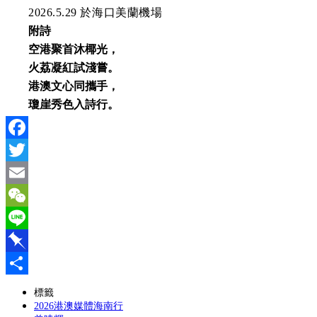
2026.5.29 於海口美蘭機場
附詩
空港聚首沐椰光，
火荔凝紅試淺嘗。
港澳文心同攜手，
瓊崖秀色入詩行。
Facebook
Twitter
Email
WeChat
Line
Pinboard
分
標籤
2026港澳媒體海南行
享