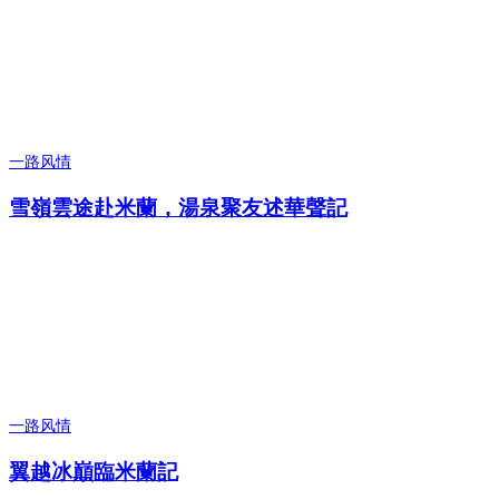
一路风情
雪嶺雲途赴米蘭，湯泉聚友述華聲記
一路风情
翼越冰巔臨米蘭記