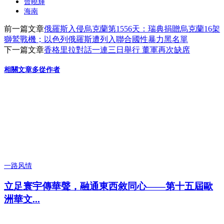
曾曉輝
海南
前一篇文章
俄羅斯入侵烏克蘭第1556天：瑞典捐贈烏克蘭16架
獅鷲戰機；以色列俄羅斯遭列入聯合國性暴力黑名單
下一篇文章
香格里拉對話一連三日舉行 董軍再次缺席
相關文章
多從作者
一路风情
立足寰宇傳華聲，融通東西敘同心——第十五屆歐
洲華文...