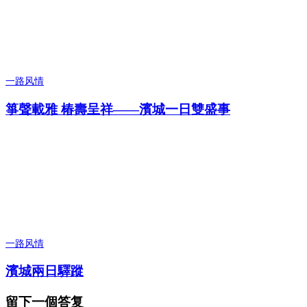
一路风情
箏聲載雅 椿壽呈祥——濱城一日雙盛事
一路风情
濱城兩日驛蹤
留下一個答复