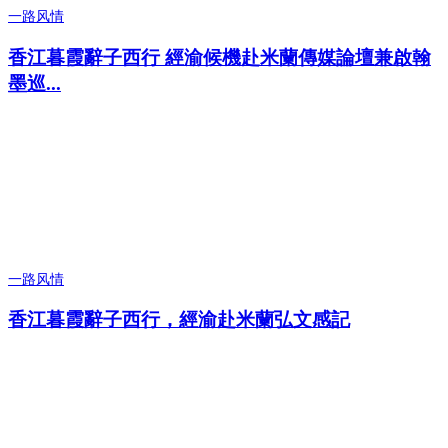
一路风情
香江暮霞辭子西行 經渝候機赴米蘭傳媒論壇兼啟翰
墨巡...
一路风情
香江暮霞辭子西行，經渝赴米蘭弘文感記