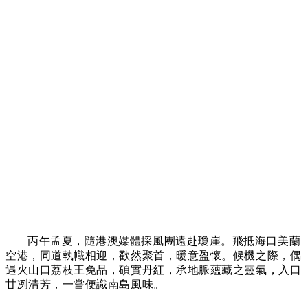
丙午孟夏，隨港澳媒體採風團遠赴
瓊崖
。飛抵海口美蘭
空港，同道執幟相迎，歡然聚首，暖意盈懷。候機之際，偶
遇
火山口荔枝王
免品，碩實丹紅，承地脈蘊藏之靈氣，入口
甘冽清芳，一嘗便識南島風味。