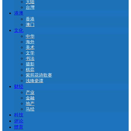
大陆
台灣
港澳
香港
澳门
文化
中华
海外
美术
文学
书法
摄影
棋弈
紫荊花诗歌赛
浅绛瓷谭
财经
产业
金融
地产
马经
科技
评论
體育