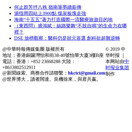
何止群芳抒八秩 嶺南筆墨續薪傳
滬指周四站上3900點 煤炭板塊走強
海南“十五五”著力打造國際一流醫療旅遊目的地
（東西問）盛鴻斌：絲路樂舞“不鼓自鳴”的生命力在哪
裡？
DSE 放榜觀察：醫科仍是狀元首選 創科欲超難逆轉
@中華時報傳媒集團 版權所有
© 2019 中
地址：香港銅鑼灣怡和街38-40號怡華大廈3樓B座
华时报 ｜
電話：香港：+852 23668288 大陸：
本网站由
中
+8613802512911
时报业集团
@新聞線索、商務合作請聯繫：
hkctct@gmail.com
制作
@世界博大，讀者闊達。良機徐來，與君共嬴。