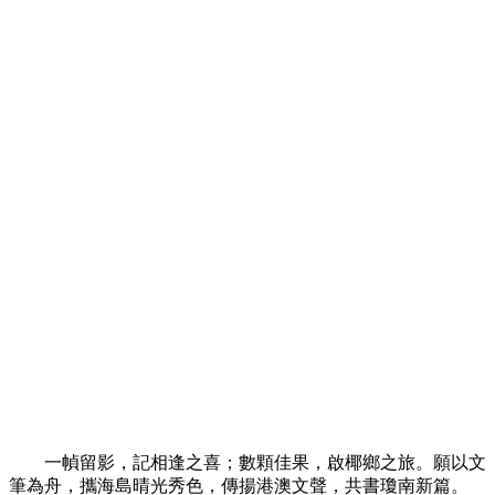
一幀留影，記相逢之喜；數顆佳果，啟
椰鄉
之旅。願以文
筆為舟，攜海島晴光秀色，傳揚港澳文聲，共書瓊南新篇。