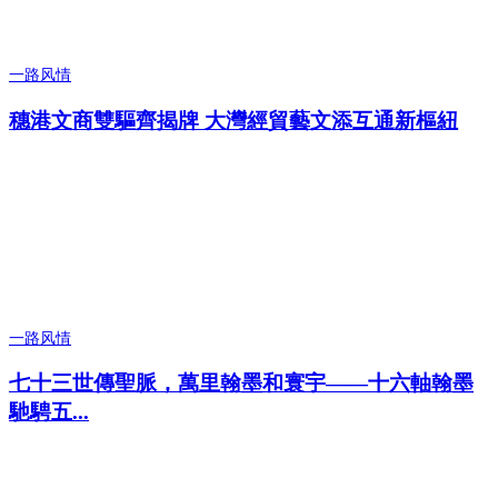
一路风情
穗港文商雙驅齊揭牌 大灣經貿藝文添互通新樞紐
一路风情
七十三世傳聖脈，萬里翰墨和寰宇——十六軸翰墨
馳騁五...