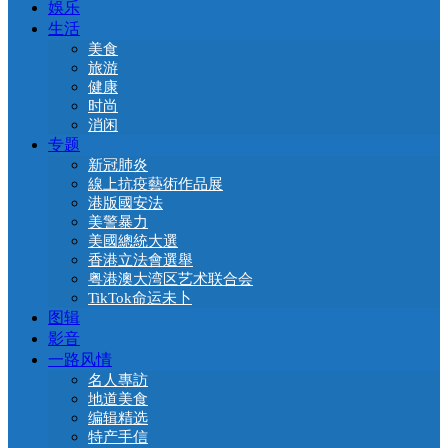
娛乐
生活
美食
旅游
健康
时尚
消闲
专题
新冠肺炎
線上抗疫藝術作品展
港版國安法
美警暴力
美國總統大選
香港立法會選舉
粤港澳大湾区艺术联合会
TikTok命运未卜
图辑
影音
一路风情
名人專訪
地道美食
编辑精选
特产手信