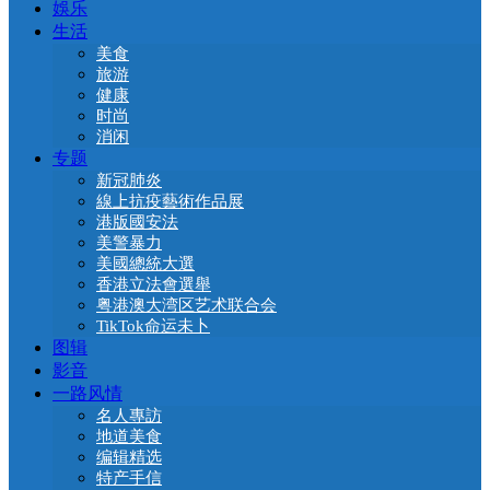
娛乐
生活
美食
旅游
健康
时尚
消闲
专题
新冠肺炎
線上抗疫藝術作品展
港版國安法
美警暴力
美國總統大選
香港立法會選舉
粤港澳大湾区艺术联合会
TikTok命运未卜
图辑
影音
一路风情
名人專訪
地道美食
编辑精选
特产手信