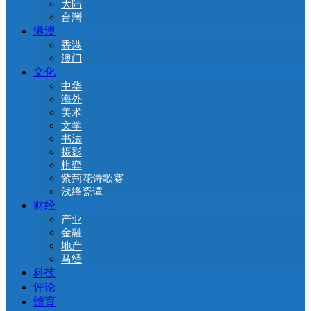
大陆
台灣
港澳
香港
澳门
文化
中华
海外
美术
文学
书法
摄影
棋弈
紫荊花诗歌赛
浅绛瓷谭
财经
产业
金融
地产
马经
科技
评论
體育