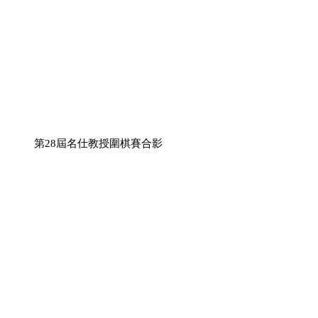
第28屆名仕教授圍棋賽合影