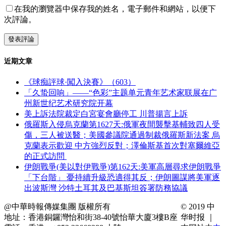
在我的瀏覽器中保存我的姓名，電子郵件和網站，以便下
次評論。
近期文章
《球痴評球·闖入決賽》（603）
「久蛰回响」——“色彩”主题单元青年艺术家联展在广
州新世纪艺术研究院开幕
美上訴法院裁定白宮宴會廳停工 川普揚言上訴
俄羅斯入侵烏克蘭第1627天:俄軍夜間襲擊基輔致四人受
傷，三人被送醫；美國參議院通過制裁俄羅斯新法案 烏
克蘭表示歡迎 中方強烈反對；澤倫斯基首次對塞爾維亞
的正式訪問
伊朗戰爭(美以對伊戰爭)第162天:美軍高層尋求伊朗戰爭
「下台階」 憂持續升級恐適得其反；伊朗圖謀將美軍逐
出波斯灣 沙特土耳其及巴基斯坦簽署防務協議
@中華時報傳媒集團 版權所有
© 2019 中
地址：香港銅鑼灣怡和街38-40號怡華大廈3樓B座
华时报 ｜