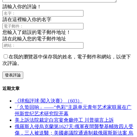
請輸入你的評論！
請在這裡輸入你的名字
您輸入了錯誤的電子郵件地址！
請在此輸入您的電子郵件地址
在我的瀏覽器中保存我的姓名，電子郵件和網站，以便下
次評論。
近期文章
《球痴評球·闖入決賽》（603）
「久蛰回响」——“色彩”主题单元青年艺术家联展在广
州新世纪艺术研究院开幕
美上訴法院裁定白宮宴會廳停工 川普揚言上訴
俄羅斯入侵烏克蘭第1627天:俄軍夜間襲擊基輔致四人受
傷，三人被送醫；美國參議院通過制裁俄羅斯新法案 烏