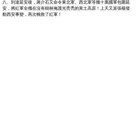
八、到達延安後，蔣介石又命令東北軍、西北軍等幾十萬國軍包圍延
安，將紅軍全殲在沒有樹林掩護光秃禿的黃土高原！上天又派張楊發
動西安事變，再次輓救了紅軍！