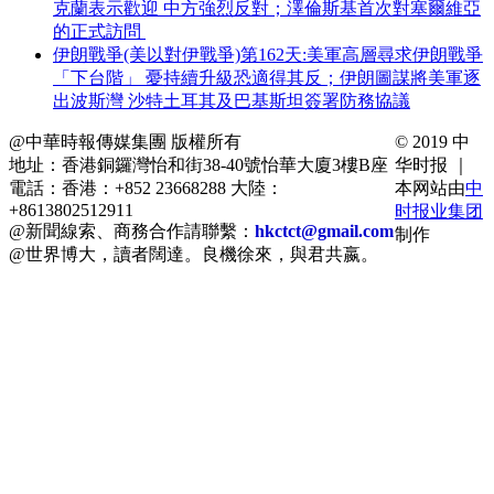
克蘭表示歡迎 中方強烈反對；澤倫斯基首次對塞爾維亞
的正式訪問
伊朗戰爭(美以對伊戰爭)第162天:美軍高層尋求伊朗戰爭
「下台階」 憂持續升級恐適得其反；伊朗圖謀將美軍逐
出波斯灣 沙特土耳其及巴基斯坦簽署防務協議
@中華時報傳媒集團 版權所有
© 2019 中
地址：香港銅鑼灣怡和街38-40號怡華大廈3樓B座
华时报 ｜
電話：香港：+852 23668288 大陸：
本网站由
中
+8613802512911
时报业集团
@新聞線索、商務合作請聯繫：
hkctct@gmail.com
制作
@世界博大，讀者闊達。良機徐來，與君共嬴。