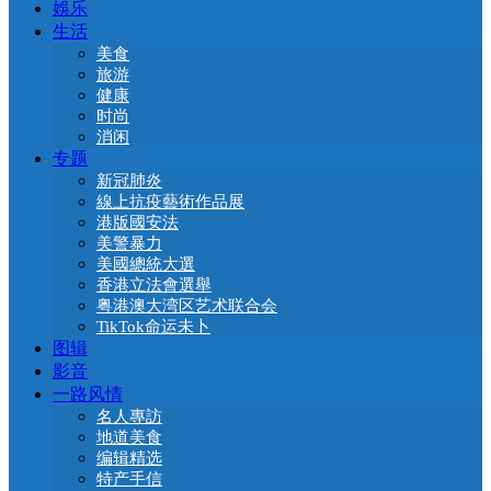
娛乐
生活
美食
旅游
健康
时尚
消闲
专题
新冠肺炎
線上抗疫藝術作品展
港版國安法
美警暴力
美國總統大選
香港立法會選舉
粤港澳大湾区艺术联合会
TikTok命运未卜
图辑
影音
一路风情
名人專訪
地道美食
编辑精选
特产手信