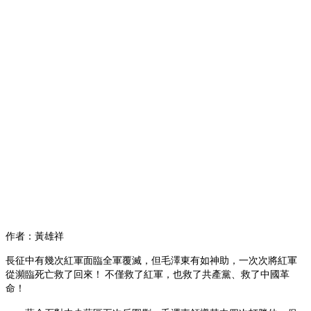
作者：黃雄祥
長征中有幾次紅軍面臨全軍覆滅，但毛澤東有如神助，一次次將紅軍
從瀕臨死亡救了回來！
不僅救了紅軍，也救了共產黨、救了中國革
命！