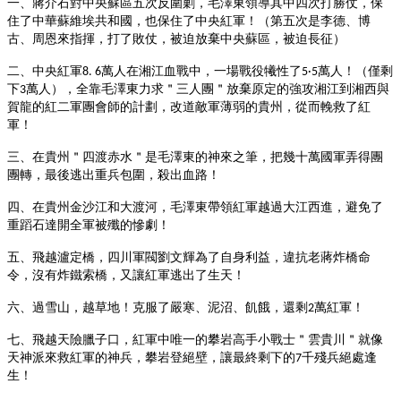
一、蔣介石對中央蘇區五次反圍剿，毛澤東領導其中四次打勝仗，保
住了中華蘇維埃共和國，也保住了中央紅軍！（第五次是李德、博
古、周恩來指揮，打了敗仗，被迫放棄中央蘇區，被迫長征）
二、中央紅軍
萬人在湘江血戰中，一場戰役犧性了
萬人！（僅剩
8. 6
5·5
下
萬人），全靠毛澤東力求＂三人團＂放棄原定的強攻湘江到湘西與
3
賀龍的紅二軍團會師的計劃，改道敵軍薄弱的貴州，從而輓救了紅
軍！
三、在貴州＂四渡赤水＂是毛澤東的神來之筆，把幾十萬國軍弄得團
團轉，最後逃出重兵包圍，殺出血路！
四、在貴州金沙江和大渡河，毛澤東帶領紅軍越過大江西進，避免了
重蹈石達開全軍被殲的慘劇！
五、飛越瀘定橋，四川軍閥劉文輝為了自身利益，違抗老蔣炸橋命
令，沒有炸鐵索橋，又讓紅軍逃出了生天！
六、過雪山，越草地！克服了嚴寒、泥沼、飢餓，還剩
萬紅軍！
2
七、飛越天險臘子口，紅軍中唯一的攀岩高手小戰士＂雲貴川＂就像
天神派來救紅軍的神兵，攀岩登絕壁，讓最終剩下的
千殘兵絕處逢
7
生！