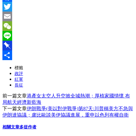
Facebook
Twitter
Email
WeChat
Line
Pinboard
分
標籤
政評
享
紅軍
長征
前一篇文章
港產女太空人升空掀全城熱潮；厚植家國情懷 布
局航天經濟新藍海
下一篇文章
伊朗戰爭(美以對伊戰爭)第87天:川普稱美方不急與
伊朗達協議；盧比歐談美伊協議進展，重申以色列有權自衛
相關文章
多從作者