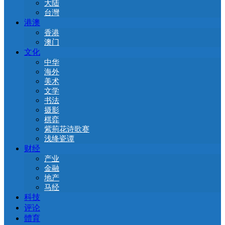
大陆
台灣
港澳
香港
澳门
文化
中华
海外
美术
文学
书法
摄影
棋弈
紫荊花诗歌赛
浅绛瓷谭
财经
产业
金融
地产
马经
科技
评论
體育