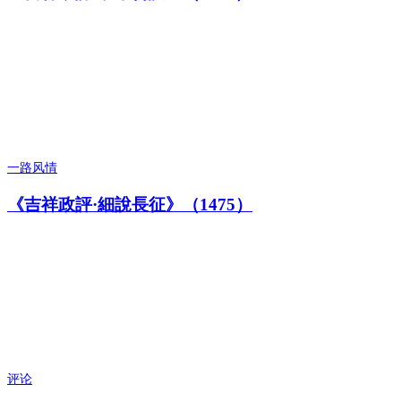
一路风情
《吉祥政評·細說長征》（1475）
评论