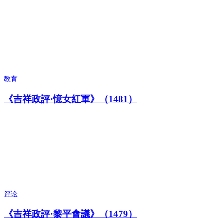
教育
《吉祥政評·憶女紅軍》（1481）
评论
《吉祥政評·黎平會議》（1479）