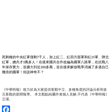
死剩種的中央紅軍僅剩
千人，加上紅二、紅四方面軍和紅
軍、陝北
7
25
紅軍，總共才
萬多人！在後來國共合作改編為國軍八路軍，在抗戰八
3
年保存實力，並擴大到近
多萬，並在後來解放戰爭消滅了多過自己
200
幾倍的國軍！你說神奇不？
《中華時報》致力於為大家提供客觀中立、多種角度的評論分析和多
元客觀的新聞報導。 本文觀點純屬作者個人見解,不代表《中華時報》
立場。