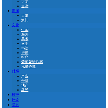
大陆
台灣
港澳
香港
澳门
文化
中华
海外
美术
文学
书法
摄影
棋弈
紫荊花诗歌赛
浅绛瓷谭
财经
产业
金融
地产
马经
科技
评论
體育