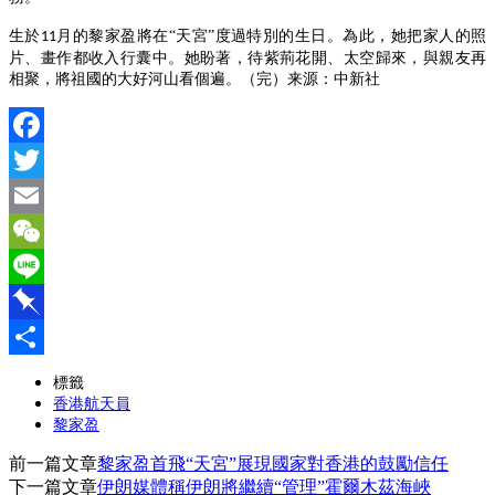
生於
月的黎家盈將在“天宮”度過特別的生日。為此，她把家人的照
11
片、畫作都收入行囊中。她盼著，待紫荊花開、太空歸來，與親友再
相聚，將祖國的大好河山看個遍。（完）
来源：中新社
Facebook
Twitter
Email
WeChat
Line
Pinboard
分
標籤
香港航天員
享
黎家盈
前一篇文章
黎家盈首飛“天宮”展現國家對香港的鼓勵信任
下一篇文章
伊朗媒體稱伊朗將繼續“管理”霍爾木茲海峽