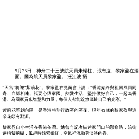
5月23日，神舟二十三號航天員朱楊柱、張志遠、黎家盈在
面。圖為航天員黎家盈。 汪江波 攝
“天宮”將迎“紫荊花”。黎家盈在見面會上說：“香港始終與祖國風雨同
舟、血脈相連。祗要心懷家國、熱愛生活、堅持做好自己，一起為香
港、為國家貢獻智慧和力量，每個人都能綻放屬於自己的光彩。”
紫荊花堅韌向陽，是香港特別行政區的區花。現年
歲的黎家盈與這
43
朵花頗有淵源。
黎家盈自小生活在香港荃灣。她曾向記者描述家門口的那條路，沿街
遍植紫荊樹，風起時姹紫嫣紅，空氣裡流動著淡淡的香。