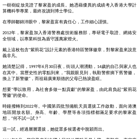
一樹樹綻放見證了黎家盈的成長。她憑藉優異的成績考入香港大學計
算機科學專業，最終攻讀到博士學位。
在導師鄒錦沛眼中，黎家盈富有責任心，工作細心謹慎。
年，黎家盈加入香港警務處技術服務部，專研電子取證、網絡安
2012
全領域，以專業科技為盾守護萬家燈火。
戴上這枚包含
“紫荊花”設計元素的香港特區警隊徽章，對黎家盈來說意
義非凡。
她清楚記得，
年
月
日夜，街頭人潮湧動，
歲的自己與家人也
1997
6
30
14
在其中。當歷史性的零點到來，“我親眼見到，執勤警察摘下舊警徽，
換上了新警徽”，而祖籍廣東順德的父母已熱淚盈眶。
想要
“學以致用，為社會多做一點貢獻”的黎家盈，由此肩負起“紫荊花
警徽”的使命。
時鐘撥轉到
年。中國第四批預備航天員選拔工作啟動，面向港澳
2022
地區開放名額。身高、年齡、學歷等各項指標都滿足要求的黎家盈
想，“何不試一試？”
這一試，經過層層選拔，她從眾多候選者中脫穎而出。