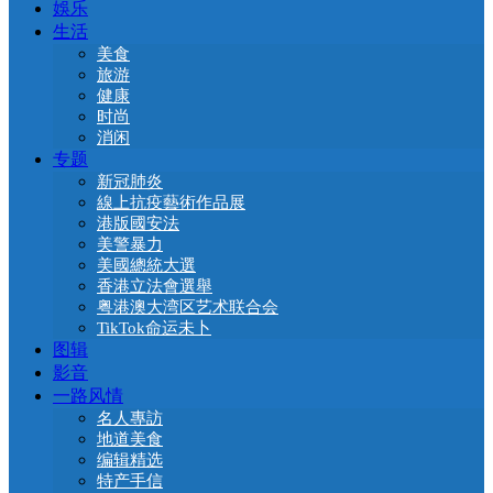
娛乐
生活
美食
旅游
健康
时尚
消闲
专题
新冠肺炎
線上抗疫藝術作品展
港版國安法
美警暴力
美國總統大選
香港立法會選舉
粤港澳大湾区艺术联合会
TikTok命运未卜
图辑
影音
一路风情
名人專訪
地道美食
编辑精选
特产手信