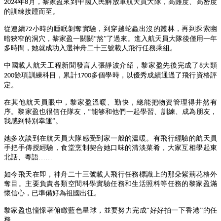
年
月，黎家盈來到中國人民解放軍航天員大隊，高難度、高密度
2024
8
的訓練接踵而至。
從連續
小時的睡眠剝奪實驗，到穿越蛇蟲出沒的叢林，再到探索幽
72
暗狹窄的洞穴，黎家盈一關關“熬”了過來。進入航天員大隊後僅用一年
多時間，她就成功入選神舟二十三號載人飛行任務乘組。
中國載人航天工程新聞發言人張靜波介紹，黎家盈先後完成了
大類
8
餘項訓練科目，累計
多個學時，以優秀成績通過了飛行資格評
200
1700
定。
在其他航天員眼中，黎家盈溫暖、勤快，總能把物資管理得井然有
序。黎家盈也很信任隊友，
“能够和他們一起學習、訓練、成為朋友，
我感到特別幸運”。
她多次談到在航天員大隊感受到家一般的溫暖。有飛行經驗的航天員
手把手傳授經驗，食堂烹制契合她口味的清淡菜肴，大家互相學起東
北話、粵語
……
如今飛天在即，神舟二十三號載人飛行任務標識上的那朵紫荊花格外
奪目。主要負責各類空間科學實驗任務和生活照料等任務的黎家盈滿
懷信心，已準備好為祖國出征。
黎家盈也憧憬著俯瞰藍色星球，並要努力完成
“好好拍一下香港”的任
務。