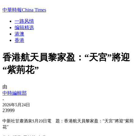
中華時報China Times
一路风情
编辑精选
港澳
香港
香港航天員黎家盈：“天宮”將迎
“紫荊花”
由
中時編輯部
-
2026年5月24日
23999
中新社甘肅酒泉
月
日電 題：香港航天員黎家盈：“天宮”將迎“紫荊
5
23
花”