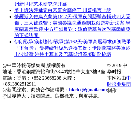
州新世纪艺术研究院开幕
美上訴法院裁定白宮宴會廳停工 川普揚言上訴
俄羅斯入侵烏克蘭第1627天:俄軍夜間襲擊基輔致四人受
傷，三人被送醫；美國參議院通過制裁俄羅斯新法案 烏
克蘭表示歡迎 中方強烈反對；澤倫斯基首次對塞爾維亞
的正式訪問
伊朗戰爭(美以對伊戰爭)第162天:美軍高層尋求伊朗戰爭
「下台階」 憂持續升級恐適得其反；伊朗圖謀將美軍逐
出波斯灣 沙特土耳其及巴基斯坦簽署防務協議
@中華時報傳媒集團 版權所有
© 2019 中
地址：香港銅鑼灣怡和街38-40號怡華大廈3樓B座
华时报 ｜
電話：香港：+852 23668288 大陸：
本网站由
中
+8613802512911
时报业集团
@新聞線索、商務合作請聯繫：
hkctct@gmail.com
制作
@世界博大，讀者闊達。良機徐來，與君共嬴。