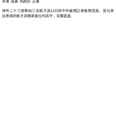
作者
張素
馬帥莎
占康
神舟二十三號乘組三名航天員
日與中外媒體記者集體見面。首位來
23
自香港的航天員黎家盈位列其中，笑靨盈盈。